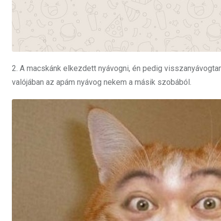
2. A macskánk elkezdett nyávogni, én pedig visszanyávogtam 
valójában az apám nyávog nekem a másik szobából.