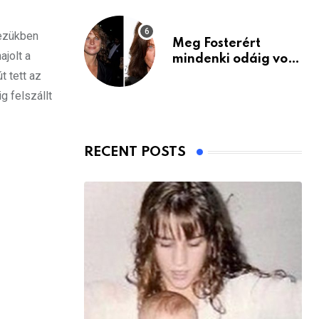
kezükben
Meg Fosterért
ajolt a
mindenki odáig volt
– itt van ma, 77
t tett az
évesen
g felszállt
RECENT POSTS