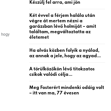
Készülj fel arra, ami jön
Két évvel a férjem halála után
végre át mertem nézni a
garázsban lévő holmiját – amit
találtam, megváltoztatta az
, hogy
életemet
Ha alvás közben folyik a nyálad,
az annak a jele, hogy az agyad…
A törülközőkön lévő titokzatos
csíkok valódi célja…
Meg Fosterért mindenki odáig volt
– itt van ma, 77 évesen