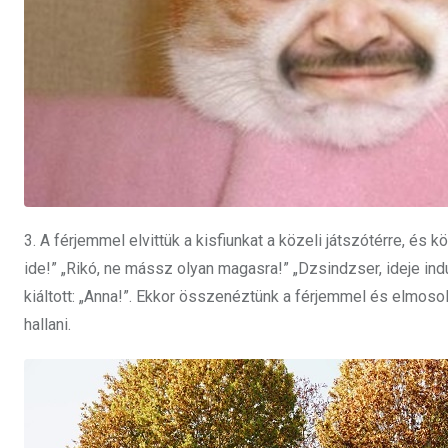
3. A férjemmel elvittük a kisfiunkat a közeli játszótérre, és 
ide!” „Rikó, ne mássz olyan magasra!” „Dzsindzser, ideje in
kiáltott: „Anna!”. Ekkor összenéztünk a férjemmel és elmoso
hallani.