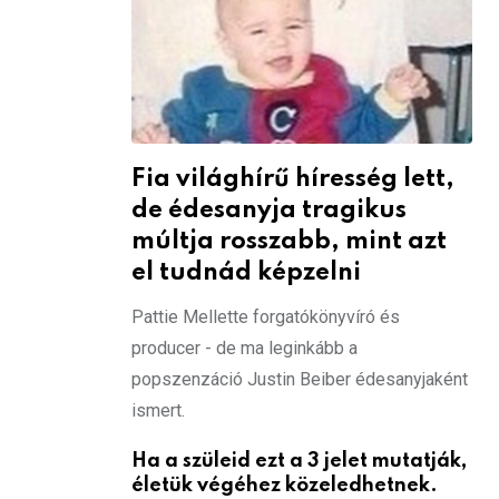
Fia világhírű híresség lett,
de édesanyja tragikus
múltja rosszabb, mint azt
el tudnád képzelni
Pattie Mellette forgatókönyvíró és
producer - de ma leginkább a
popszenzáció Justin Beiber édesanyjaként
ismert.
Ha a szüleid ezt a 3 jelet mutatják,
életük végéhez közeledhetnek.