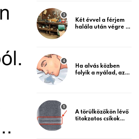
Készülj fel arra, ami
jön
Két évvel a férjem
halála után végre át
mertem nézni a
garázsban lévő
holmiját – amit
találtam,
megváltoztatta az
Ha alvás közben
életemet
folyik a nyálad, az
annak a jele, hogy
az agyad…
A törülközőkön lévő
titokzatos csíkok
valódi célja…