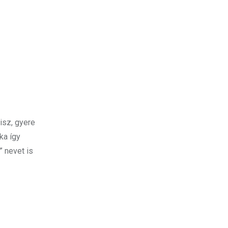
risz, gyere
ka így
” nevet is