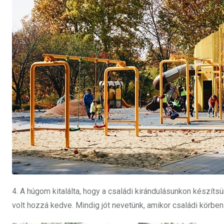
4. A húgom kitalálta, hogy a családi kirándulásunkon készít
volt hozzá kedve. Mindig jót nevetünk, amikor családi körben 