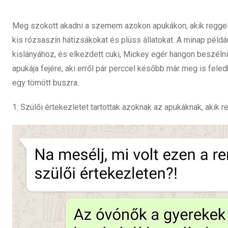
Meg szokott akadni a szemem azokon apukákon, akik reggelen
kis rózsaszín hátizsákokat és plüss állatokat. A minap példáu
kislányához, és elkezdett cuki, Mickey egér hangon beszélni
apukája fejére, aki erről pár perccel később már meg is feled
egy tömött buszra.
1. Szülői értekezletet tartottak azoknak az apukáknak, akik 