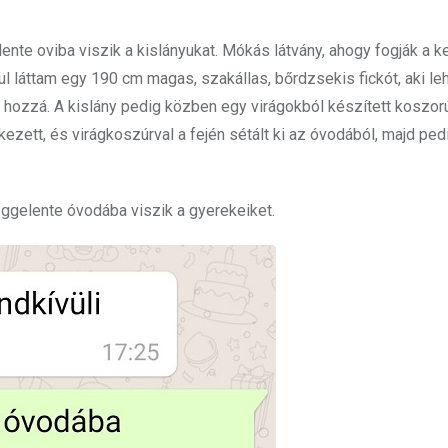
te oviba viszik a kislányukat. Mókás látvány, ahogy fogják a 
l láttam egy 190 cm magas, szakállas, bőrdzsekis fickót, aki leh
 hozzá. A kislány pedig közben egy virágokból készített koszorú
kezett, és virágkoszúrval a fején sétált ki az óvodából, majd pedi
reggelente óvodába viszik a gyerekeiket.