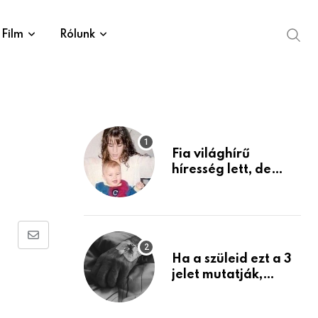
Film
Rólunk
Fia világhírű
híresség lett, de
édesanyja tragikus
múltja rosszabb,
mint azt el tudnád
képzelni
Share
Ha a szüleid ezt a 3
via
jelet mutatják,
Email
életük végéhez
közeledhetnek.