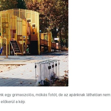
sünk egy grimaszolós, mókás fotót, de az apánknak láthatóan nem
előkerül a kép.