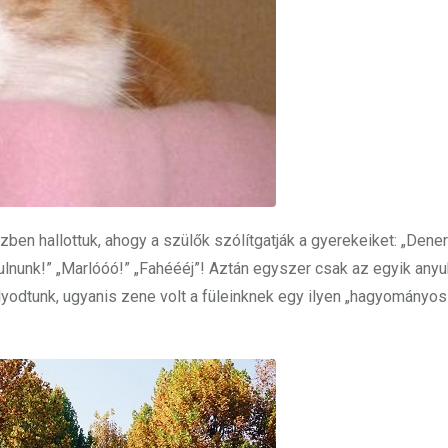
közben hallottuk, ahogy a szülők szólítgatják a gyerekeiket: „Dene
dulnunk!” „Marlóóó!” „Fahéééj”! Aztán egyszer csak az egyik anyu
lyodtunk, ugyanis zene volt a füleinknek egy ilyen „hagyományos