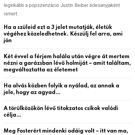
leginkább a popszenzáció Justin Beiber édesanyjaként
ismert.
Ha a szüleid ezt a 3 jelet mutatják, életük
végéhez közeledhetnek. Készülj fel arra, ami
jön
Két évvel a férjem halála után végre át mertem
nézni a garázsban lévő holmiját – amit találtam,
megváltoztatta az életemet
Ha alvás közben folyik a nyálad, az annak a
jele, hogy az agyad…
A törülközőkön lévő titokzatos csíkok valódi
célja…
Meg Fosterért mindenki odáig volt – itt van ma,