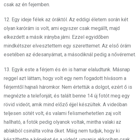
csak az én fejemben.
12. Egy ideje félek az óráktól. Az eddigi életem során két
olyan karórám is volt, ami egyszer csak megállt, majd
elkezdett a másik irányba járni. Ezzel egyidőben
mindkétszer elvesztettem egy szerettemet. Az első órám
esetében az édesanyámat, a másodiknál pedig a nővéremet.
13. Egyik este a férjem és én is hamar elaludtunk. Másnap
reggel azt láttam, hogy volt egy nem fogadott hívásom a
férjemtől hajnali háromkor. Nem értettük a dolgot, ezért ő is
megnézte a telefonját, és talált benne 14 új fotót meg egy
rövid videót, amik mind előző éjjel készültek. A videóban
teljesen sötét volt, és valami felismerhetetlen zaj volt
hallható, a fotók pedig olyanok voltak, mintha valaki az
ablakból csinálta volna őket. Máig nem tudjuk, hogy ki
készíthette a képeket és a videót, ugyanis akkoriban csak