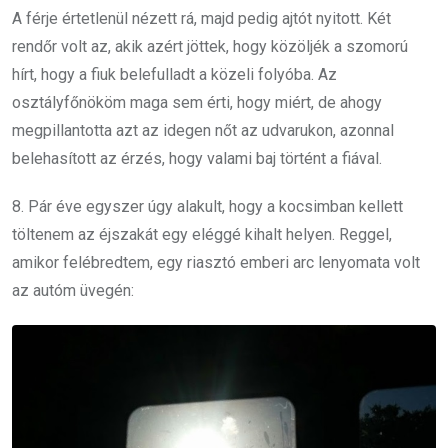
A férje értetlenül nézett rá, majd pedig ajtót nyitott. Két
rendőr volt az, akik azért jöttek, hogy közöljék a szomorú
hírt, hogy a fiuk belefulladt a közeli folyóba. Az
osztályfőnököm maga sem érti, hogy miért, de ahogy
megpillantotta azt az idegen nőt az udvarukon, azonnal
belehasított az érzés, hogy valami baj történt a fiával.
8. Pár éve egyszer úgy alakult, hogy a kocsimban kellett
töltenem az éjszakát egy eléggé kihalt helyen. Reggel,
amikor felébredtem, egy riasztó emberi arc lenyomata volt
az autóm üvegén: