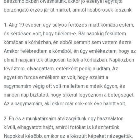
beszámolókban olvashatunk, akkor jó eséllyel egyfajta
borzongató érzés jár át minket, amitől libabőrösek leszünk.
1. Alig 19 évesen egy súlyos fertőzés miatt kómába estem,
és kérdéses volt, hogy túlélem-e. Bár napokig feküdtem
kómában a kórházban, én ebből semmit sem vettem észre.
Amikor felébredtem a kómából, én úgy emlékeztem, hogy az
elmúlt napjaim tök átlagosan teltek a kórházban. Napközben
tévéztem, olvasgattam, esténként pedig aludtam. Az
egyetlen furcsa emlékem az volt, hogy ezalatt a
nagymamám végig ott volt mellettem a másik ágyon, és
minden nap biztatott, hogy sikerül legyőznöm a betegséget.
Az a nagymamám, aki ekkor már sok-sok éve halott volt.
2. Én és a munkatársaim átvizsgáltunk egy használaton
kívüli, elhagyatott hajót, amiről fotókat is készítettünk.
Napokkal később, amikor az elkészült képeket nézegettük,