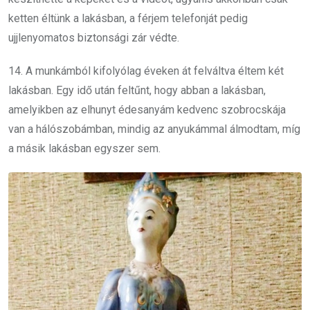
ketten éltünk a lakásban, a férjem telefonját pedig
ujjlenyomatos biztonsági zár védte.
14. A munkámból kifolyólag éveken át felváltva éltem két
lakásban. Egy idő után feltűnt, hogy abban a lakásban,
amelyikben az elhunyt édesanyám kedvenc szobrocskája
van a hálószobámban, mindig az anyukámmal álmodtam, míg
a másik lakásban egyszer sem.