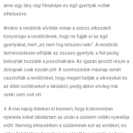
amin egy lány régi fényképe és égő gyertyák voltak
elhelyezve.
Amikor a rendőrök elvitték onnan a srácot, elkezdett
könyörögni a rendőröknek, hogy ne fújják el az égő
gyertyákat, mert „ez nem fog tetszeni neki”. A rendőrök
természetesen elfújták az összes gyertyát, a fiút pedig
behozták hozzánk a pszichiátriára. Az igazán ijesztő része a
dolognak csak ezután jött. A szomszédok másnap ismét
riasztották a rendőröket, hogy megint hallják a sikolyokat és
az állati üvöltéseket a lakásból, pedig akkor elvileg már
senki sem volt ott.
4. A mai napig élénken él bennem, hogy kiskoromban
nyaranta sokat labdáztam az utcán a szüleim vidéki nyaralója
előtt. Nemrég elmeséltem a szüleimnek ezt az emléket, és