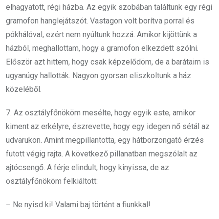
elhagyatott, régi házba. Az egyik szobában találtunk egy régi
gramofon hanglejátszót. Vastagon volt borítva porral és
pókhálóval, ezért nem nyúltunk hozzá. Amikor kijöttünk a
házból, meghallottam, hogy a gramofon elkezdett szólni.
Először azt hittem, hogy csak képzelődöm, de a barátaim is
ugyanúgy hallották. Nagyon gyorsan eliszkoltunk a ház
közeléből.
7. Az osztályfőnököm mesélte, hogy egyik este, amikor
kiment az erkélyre, észrevette, hogy egy idegen nő sétál az
udvarukon. Amint megpillantotta, egy hátborzongató érzés
futott végig rajta. A következő pillanatban megszólalt az
ajtócsengő. A férje elindult, hogy kinyissa, de az
osztályfőnököm felkiáltott:
– Ne nyisd ki! Valami baj történt a fiunkkal!