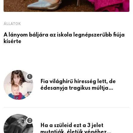
ÁLLATOK
Á
A lányom báljára az iskola legnépszerűbb fiúja
I
kísérte
M
Fia világhírű híresség lett, de
édesanyja tragikus múltja
rosszabb, mint azt el tudnád
képzelni
Ha a szüleid ezt a 3 jelet
mutatják, életük végéhez