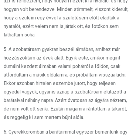
azt is felidéztem, hogy hogyan nézett ki a nyaraló, és hogy
hogyan volt berendezve. Minden stimmelt, viszont kiderült,
hogy a szüleim egy évvel a születésem előtt eladták a
nyaralót, ezért velem nem is jártak ott, és fotókon sem
láthattam soha.
5. A szobatársam gyakran beszél álmában, amihez már
hozzászoktam az évek alatt. Egyik este, amikor megint
dumálni kezdett álmában valami pohárról a földön, csak
átfordultam a másik oldalamra, és próbáltam visszaaludni.
Ekkor azonban hirtelen eszembe jutott, hogy teljesen
egyedül vagyok, ugyanis aznap a szobatársam elutazott a
barátaival néhány napra. Azért óvatosan az ágyára néztem,
de nem volt ott senki. Ezután magamra rántottam a takarót,
és reggelig ki sem mertem bújni alóla.
6. Gyerekkoromban a barátaimmal egyszer bementünk egy