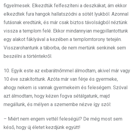
figyelmesek. Elkezdtük felfeszíteni a deszkákat, ám ekkor
elkezdtek fura hangok hallatszódni a sötét lyukból. Azonnal
futásnak eredtünk, és már csak biztos távolságból néztünk
vissza a templom felé. Ekkor mindannyian megpillantottunk
egy alakot fáklyával a kezében a templomtorony tetején.
Visszarohantunk a táborba, de nem mertünk senkinek sem
beszélni a történtekről.
10. Egyik este az exbarátnőmmel álmodtam, akivel már vagy
10 éve szakítottunk. Azóta már van férje és gyermeke,
ahogy nekem is vannak gyermekeim és feleségem. Szóval
azt álmodtam, hogy kézen fogva sétálgatunk, majd
megállunk, és mélyen a szemembe nézve így szól:
– Miért nem engem vettél feleségül? De még most sem
késő, hogy új életet kezdjünk együtt!