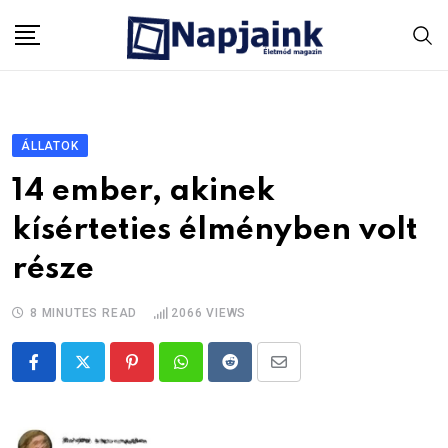
Skip
to
content
ÁLLATOK
14 ember, akinek
kísérteties élményben volt
része
8 MINUTES READ
2066
VIEWS
Pinterest
Whatsapp
Reddit
Share
via
Email