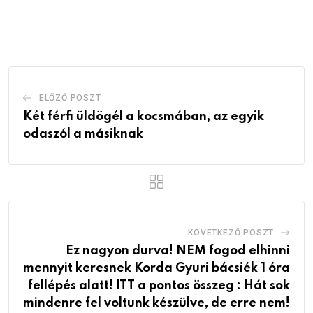
via
Email
ELŐZŐ POSZT
Két férfi üldögél a kocsmában, az egyik
odaszól a másiknak
KÖVETKEZŐ POSZT
Ez nagyon durva! NEM fogod elhinni
mennyit keresnek Korda Gyuri bácsiék 1 óra
fellépés alatt! ITT a pontos összeg : Hát sok
mindenre fel voltunk készülve, de erre nem!