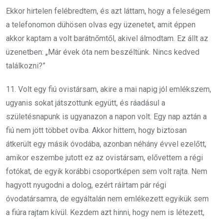
Ekkor hirtelen felébredtem, és azt láttam, hogy a feleségem
a telefonomon dühösen olvas egy üzenetet, amit éppen
akkor kaptam a volt barátnőmtől, akivel álmodtam. Ez állt az
üzenetben: „Már évek óta nem beszéltünk. Nincs kedved
találkozni?”
11. Volt egy fiú ovistársam, akire a mai napig jól emlékszem,
ugyanis sokat játszottunk együtt, és ráadásul a
születésnapunk is ugyanazon a napon volt. Egy nap aztán a
fiú nem jött többet oviba. Akkor hittem, hogy biztosan
átkerült egy másik óvodába, azonban néhány évvel ezelőtt,
amikor eszembe jutott ez az ovistársam, elővettem a régi
fotókat, de egyik korábbi csoportképen sem volt rajta. Nem
hagyott nyugodni a dolog, ezért ráírtam pár régi
óvodatársamra, de egyáltalán nem emlékezett egyikük sem
a fiúra rajtam kívül. Kezdem azt hinni, hogy nem is létezett,