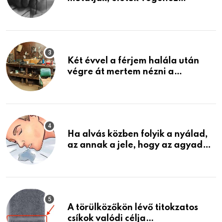
közeledhetnek. Készülj fel arra,
ami jön
Két évvel a férjem halála után
végre át mertem nézni a
garázsban lévő holmiját – amit
találtam, megváltoztatta az
életemet
Ha alvás közben folyik a nyálad,
az annak a jele, hogy az agyad…
A törülközőkön lévő titokzatos
csíkok valódi célja…