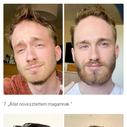
7. „Á
llat növesztettem magamnak
”