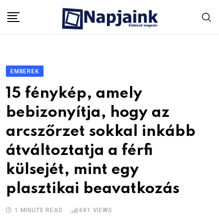
Skip
to
content
EMBEREK
15 fénykép, amely
bebizonyítja, hogy az
arcszőrzet sokkal inkább
átváltoztatja a férfi
külsejét, mint egy
plasztikai beavatkozás
1 MINUTE READ
681
VIEWS