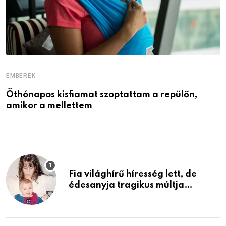
EMBEREK
E
Öthónapos kisfiamat szoptattam a repülőn,
M
amikor a mellettem
l
Fia világhírű híresség lett, de
édesanyja tragikus múltja
rosszabb, mint azt el tudnád
képzelni