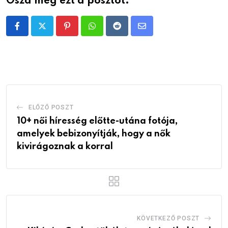
Oszd meg ezt a posztot:
Pinterest
Whatsapp
Reddit
Share
via
Email
ELŐZŐ POSZT
10+ női híresség előtte-utána fotója,
amelyek bebizonyítják, hogy a nők
kivirágoznak a korral
KÖVETKEZŐ POSZT