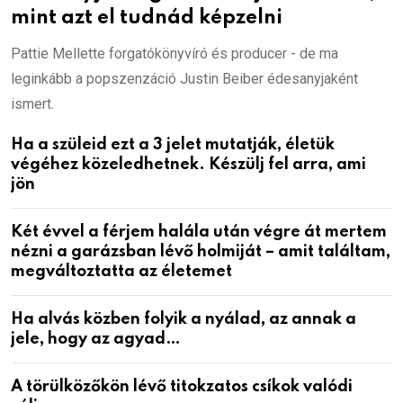
mint azt el tudnád képzelni
Pattie Mellette forgatókönyvíró és producer - de ma
leginkább a popszenzáció Justin Beiber édesanyjaként
ismert.
Ha a szüleid ezt a 3 jelet mutatják, életük
végéhez közeledhetnek. Készülj fel arra, ami
jön
Két évvel a férjem halála után végre át mertem
nézni a garázsban lévő holmiját – amit találtam,
megváltoztatta az életemet
Ha alvás közben folyik a nyálad, az annak a
jele, hogy az agyad…
A törülközőkön lévő titokzatos csíkok valódi