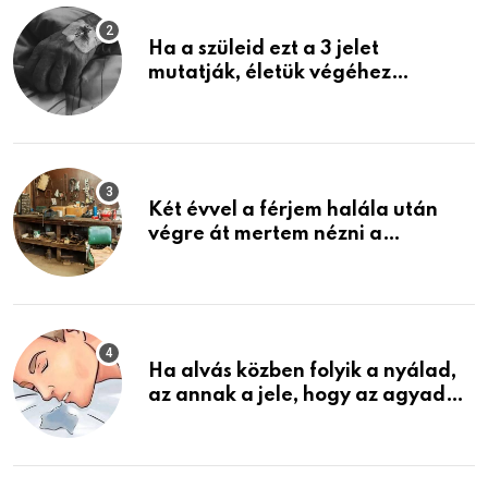
Ha a szüleid ezt a 3 jelet
mutatják, életük végéhez
közeledhetnek. Készülj fel arra,
ami jön
Két évvel a férjem halála után
végre át mertem nézni a
garázsban lévő holmiját – amit
találtam, megváltoztatta az
életemet
Ha alvás közben folyik a nyálad,
az annak a jele, hogy az agyad…