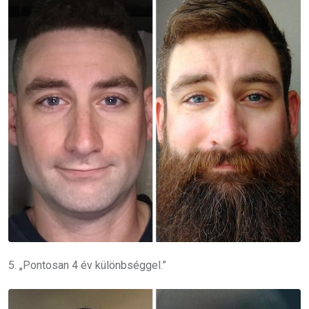
5. „Pontosan 4 év különbséggel.”