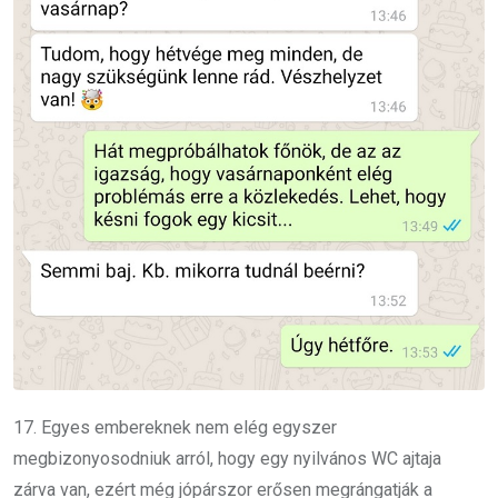
17. Egyes embereknek nem elég egyszer
megbizonyosodniuk arról, hogy egy nyilvános WC ajtaja
zárva van, ezért még jópárszor erősen megrángatják a