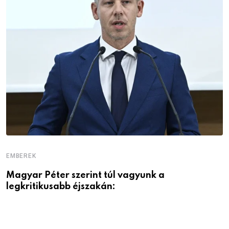
EMBEREK
E
Magyar Péter szerint túl vagyunk a
A
legkritikusabb éjszakán: