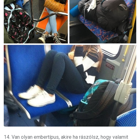
14. Van olyan embertípus, akire ha rászólsz, hogy valamit