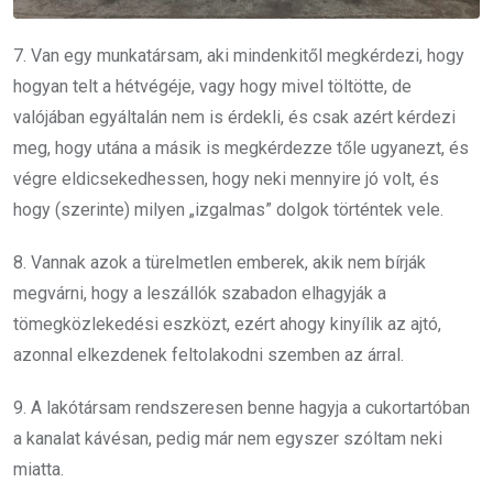
7. Van egy munkatársam, aki mindenkitől megkérdezi, hogy
hogyan telt a hétvégéje, vagy hogy mivel töltötte, de
valójában egyáltalán nem is érdekli, és csak azért kérdezi
meg, hogy utána a másik is megkérdezze tőle ugyanezt, és
végre eldicsekedhessen, hogy neki mennyire jó volt, és
hogy (szerinte) milyen „izgalmas” dolgok történtek vele.
8. Vannak azok a türelmetlen emberek, akik nem bírják
megvárni, hogy a leszállók szabadon elhagyják a
tömegközlekedési eszközt, ezért ahogy kinyílik az ajtó,
azonnal elkezdenek feltolakodni szemben az árral.
9. A lakótársam rendszeresen benne hagyja a cukortartóban
a kanalat kávésan, pedig már nem egyszer szóltam neki
miatta.