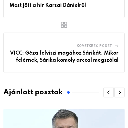
Most jött a hír Karsai Dánielről
KÖVETKEZŐ POSZT
VICC: Géza felviszi magához Sárikát. Mikor
felérnek, Sárika komoly arccal megszólal
Ajánlott posztok