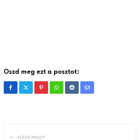
Oszd meg ezt a posztot:
Pinterest
Whatsapp
Reddit
Share
via
Email
ELŐZŐ POSZT