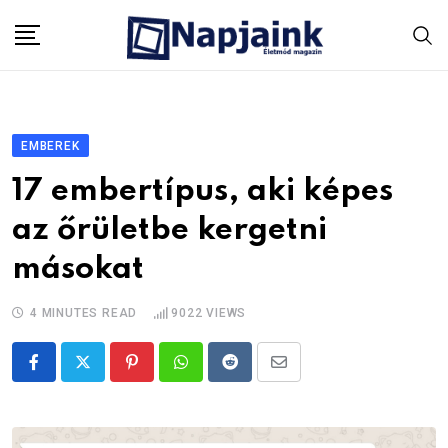
Skip
to
content
EMBEREK
17 embertípus, aki képes
az őrületbe kergetni
másokat
4 MINUTES READ
9022
VIEWS
Pinterest
Whatsapp
Reddit
Share
via
Email