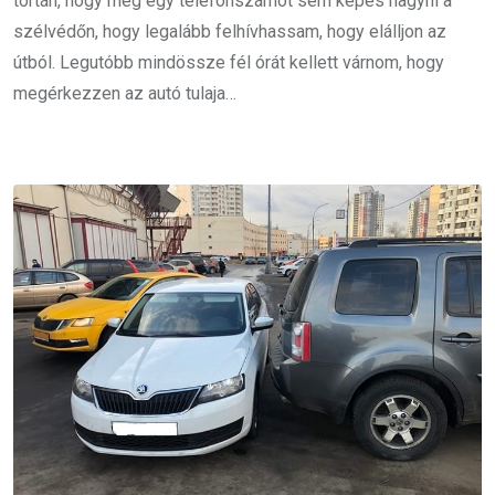
tortán, hogy még egy telefonszámot sem képes hagyni a
szélvédőn, hogy legalább felhívhassam, hogy elálljon az
útból. Legutóbb mindössze fél órát kellett várnom, hogy
megérkezzen az autó tulaja…