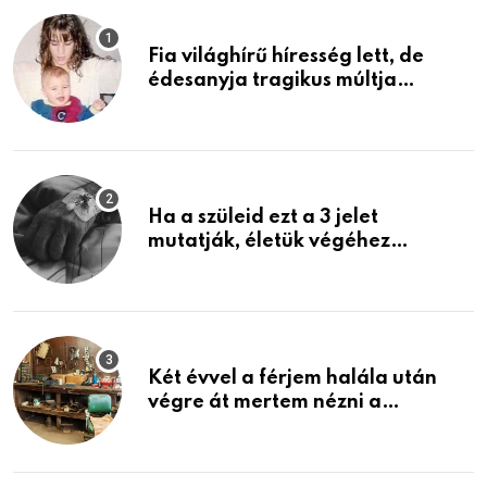
Fia világhírű híresség lett, de
édesanyja tragikus múltja
rosszabb, mint azt el tudnád
képzelni
Ha a szüleid ezt a 3 jelet
mutatják, életük végéhez
közeledhetnek. Készülj fel arra,
ami jön
Két évvel a férjem halála után
végre át mertem nézni a
garázsban lévő holmiját – amit
találtam, megváltoztatta az
életemet