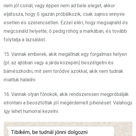
nem jól csinál, vagy éppen nem ad bele eleget, akkor
eljátssza, hogy ő igazán próbálkozik, csak sajnos ennyire
esetlen és szerencsétlen. Ezzel eléri, hogy megsajnáld és
megcsináld helyette, ő pedig röhög a markában, és tovább
folytatja a lazsálást.
15. Vannak emberek, akik megállnak egy forgalmas helyen
(pl. az ajtóban vagy a járda közepén) beszélgetni és
bámészkodni, mit sem törődve azokkal, akik nem tudnak
miattuk haladni.
16. Vannak olyan főnökök, akik rendszeresen megpróbálják
elrontani a beosztottak jól megérdemelt pihenését. Valahogy
így lehet humorral kezelni: