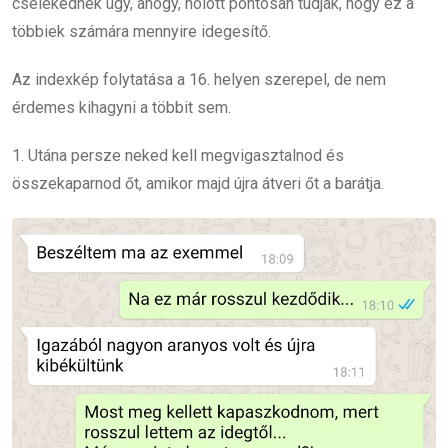
cselekednek úgy, ahogy, holott pontosan tudják, hogy ez a
többiek számára mennyire idegesítő.
Az indexkép folytatása a 16. helyen szerepel, de nem
érdemes kihagyni a többit sem.
1. Utána persze neked kell megvigasztalnod és
összekaparnod őt, amikor majd újra átveri őt a barátja.