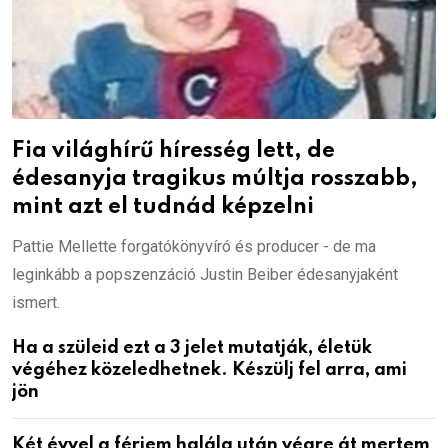
Fia világhírű híresség lett, de
édesanyja tragikus múltja rosszabb,
mint azt el tudnád képzelni
Pattie Mellette forgatókönyvíró és producer - de ma
leginkább a popszenzáció Justin Beiber édesanyjaként
ismert.
Ha a szüleid ezt a 3 jelet mutatják, életük
végéhez közeledhetnek. Készülj fel arra, ami
jön
Két évvel a férjem halála után végre át mertem