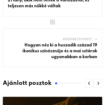
21 lány, akik nem féltek a változástól, és
teljesen más nőkké váltak
KÖVETKEZŐ POSZT
Hogyan néz ki a huszadik század 19
ikonikus színésznője és a mai sztárok
ugyanabban a korban
Ajánlott posztok