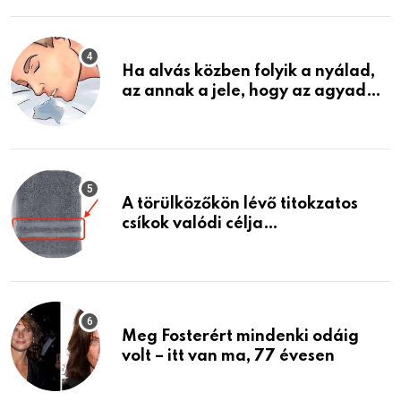
életemet
Ha alvás közben folyik a nyálad,
az annak a jele, hogy az agyad…
A törülközőkön lévő titokzatos
csíkok valódi célja…
Meg Fosterért mindenki odáig
volt – itt van ma, 77 évesen