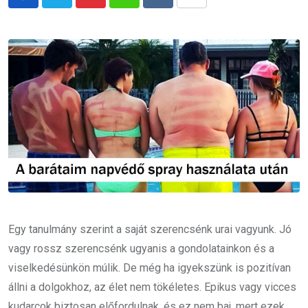
Pinterest
Whatsapp
Reddit
Share
via
Email
Egy tanulmány szerint a saját szerencsénk urai vagyunk. Jó
vagy rossz szerencsénk ugyanis a gondolatainkon és a
viselkedésünkön múlik. De még ha igyekszünk is pozitívan
állni a dolgokhoz, az élet nem tökéletes. Epikus vagy vicces
kudarcok biztosan előfordulnak, és ez nem baj, mert ezek