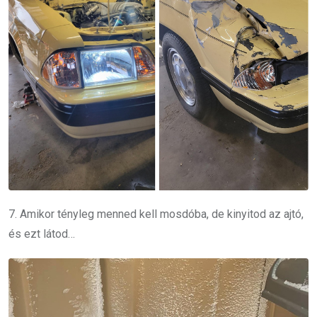
7. Amikor tényleg menned kell mosdóba, de kinyitod az ajtó,
és ezt látod…