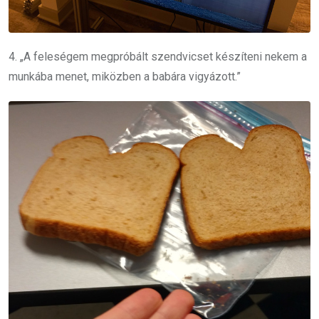
4. „A feleségem megpróbált szendvicset készíteni nekem a
munkába menet, miközben a babára vigyázott.”