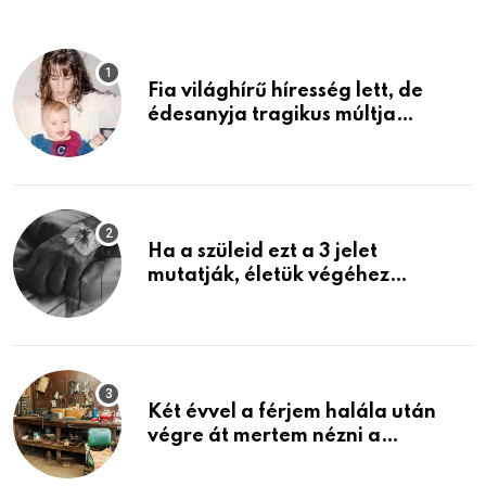
Fia világhírű híresség lett, de
édesanyja tragikus múltja
rosszabb, mint azt el tudnád
képzelni
Ha a szüleid ezt a 3 jelet
mutatják, életük végéhez
közeledhetnek. Készülj fel arra,
ami jön
Két évvel a férjem halála után
végre át mertem nézni a
garázsban lévő holmiját – amit
találtam, megváltoztatta az