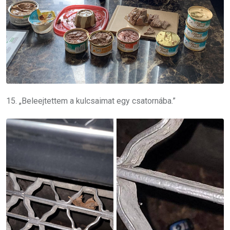
15. „Beleejtettem a kulcsaimat egy csatornába.”