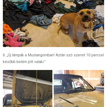
6. „Új lámpák a Mustangomban! Aztán szó szerint 10 perccel
később belém jött valaki.”