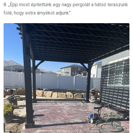
8. „Épp most építettünk egy nagy pergolát a hátsó teraszunk
fölé, hogy extra árnyékot adjunk”.