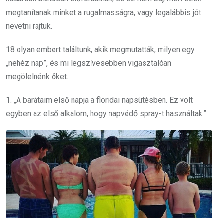
megtanítanak minket a rugalmasságra, vagy legalábbis jót
nevetni rajtuk.
18 olyan embert találtunk, akik megmutatták, milyen egy
„nehéz nap”, és mi legszívesebben vigasztalóan
megölelnénk őket.
1. „A barátaim első napja a floridai napsütésben. Ez volt
egyben az első alkalom, hogy napvédő spray-t használtak.”