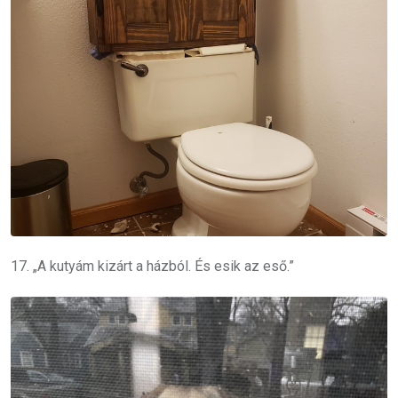
17. „A kutyám kizárt a házból. És esik az eső.”