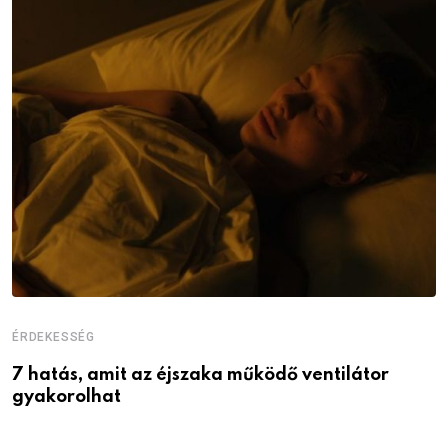
ÉRDEKESSÉG
É
7 hatás, amit az éjszaka működő ventilátor
6
gyakorolhat
é