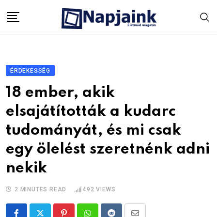
Skip
to
content
ÉRDEKESSÉG
18 ember, akik
elsajátították a kudarc
tudományát, és mi csak
egy ölelést szeretnénk adni
nekik
2 MINUTES READ
492
VIEWS