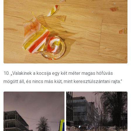
10. „Valakinek a kocsija egy két méter magas hófúvás
mögött áll, és nincs más kiút, mint keresztülszántani rajta.”