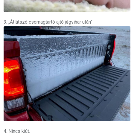
3. „Átlátszó csomagtartó ajtó jégvihar után”
4. Nincs kiút.