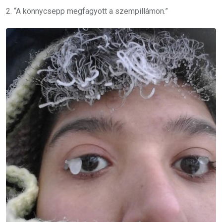
2. “A könnycsepp megfagyott a szempillámon.”