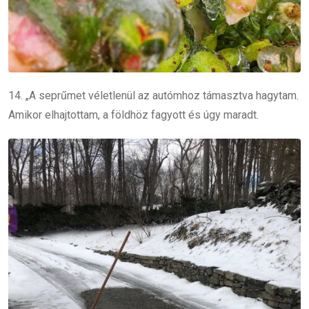
14. „A seprűmet véletlenül az autómhoz támasztva hagytam.
Amikor elhajtottam, a földhöz fagyott és úgy maradt.