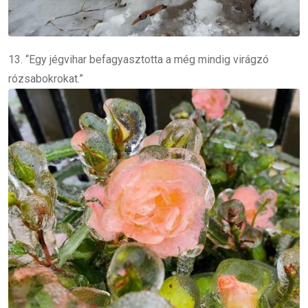
13. “Egy jégvihar befagyasztotta a még mindig virágzó
rózsabokrokat.”