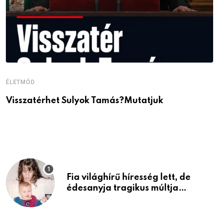
ÉLETMÓD
É
Visszatérhet Sulyok Tamás?Mutatjuk
J
p
Fia világhírű híresség lett, de
édesanyja tragikus múltja
rosszabb, mint azt el tudnád
képzelni