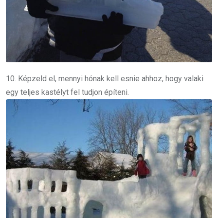
10. Képzeld el, mennyi hónak kell esnie ahhoz, hogy valaki
egy teljes kastélyt fel tudjon építeni.