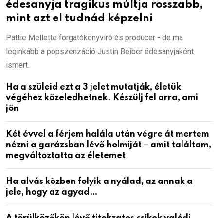
édesanyja tragikus múltja rosszabb,
mint azt el tudnád képzelni
Pattie Mellette forgatókönyvíró és producer - de ma
leginkább a popszenzáció Justin Beiber édesanyjaként
ismert.
Ha a szüleid ezt a 3 jelet mutatják, életük
végéhez közeledhetnek. Készülj fel arra, ami
jön
Két évvel a férjem halála után végre át mertem
nézni a garázsban lévő holmiját – amit találtam,
megváltoztatta az életemet
Ha alvás közben folyik a nyálad, az annak a
jele, hogy az agyad…