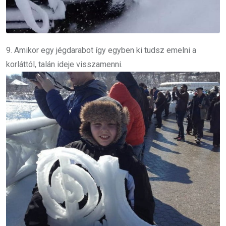
9. Amikor egy jégdarabot így egyben ki tudsz emelni a
korláttól, talán ideje visszamenni.