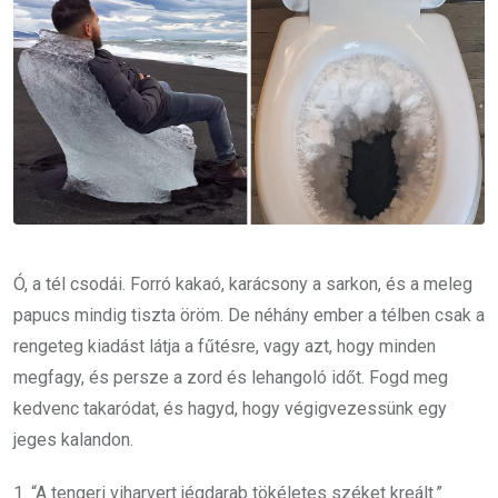
Ó, a tél csodái. Forró kakaó, karácsony a sarkon, és a meleg
papucs mindig tiszta öröm. De néhány ember a télben csak a
rengeteg kiadást látja a fűtésre, vagy azt, hogy minden
megfagy, és persze a zord és lehangoló időt. Fogd meg
kedvenc takaródat, és hagyd, hogy végigvezessünk egy
jeges kalandon.
1. “A tengeri viharvert jégdarab tökéletes széket kreált.”