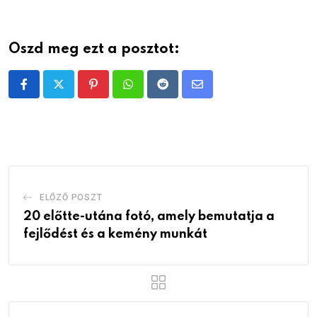
Oszd meg ezt a posztot:
Pinterest
Whatsapp
Reddit
Share
via
Email
ELŐZŐ POSZT
20 előtte-utána fotó, amely bemutatja a
fejlődést és a kemény munkát