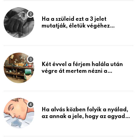
Ha a szüleid ezt a 3 jelet
mutatják, életük végéhez
közeledhetnek. Készülj fel arra,
ami jön
Két évvel a férjem halála után
végre át mertem nézni a
garázsban lévő holmiját – amit
találtam, megváltoztatta az
életemet
Ha alvás közben folyik a nyálad,
az annak a jele, hogy az agyad…