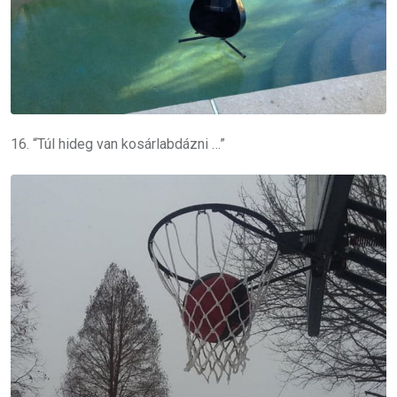
16. “Túl hideg van kosárlabdázni …”