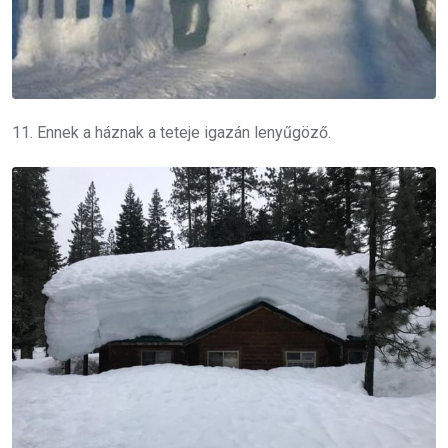
11. Ennek a háznak a teteje igazán lenyűgöző.