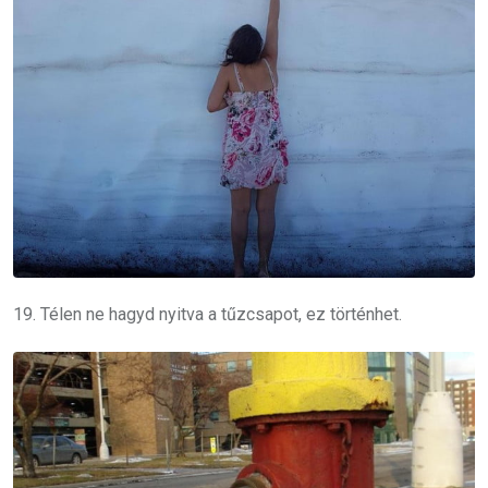
19. Télen ne hagyd nyitva a tűzcsapot, ez történhet.