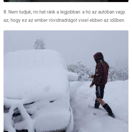
8. Nem tudjuk, mi hat ránk a legjobban: a hó az autóban vagy
az, hogy ez az ember rövidnadrágot visel ebben az időben.