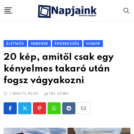
Skip
to
content
ÉLETMÓD
EMBEREK
ÉRDEKESSÉG
HUMOR
20 kép, amitől csak egy
kényelmes takaró után
fogsz vágyakozni
1 MINUTE READ
784
VIEWS
Pinterest
Whatsapp
Reddit
Share
via
Email