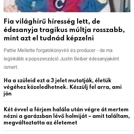
Fia világhírű híresség lett, de
édesanyja tragikus múltja rosszabb,
mint azt el tudnád képzelni
Pattie Mellette forgatókönyvíró és producer - de ma
leginkább a popszenzáció Justin Beiber édesanyjaként
ismert.
Ha a szüleid ezt a 3 jelet mutatják, életük
végéhez közeledhetnek. Készülj fel arra, ami
jön
Két évvel a férjem halála után végre át mertem
nézni a garázsban lévő holmiját – amit találtam,
megváltoztatta az életemet