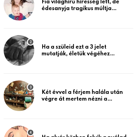
Fia világhírű híresség lett, de
édesanyja tragikus múltja
rosszabb, mint azt el tudnád
képzelni
Ha a szüleid ezt a 3 jelet
mutatják, életük végéhez
közeledhetnek. Készülj fel arra,
ami jön
Két évvel a férjem halála után
végre át mertem nézni a
garázsban lévő holmiját – amit
találtam, megváltoztatta az
életemet