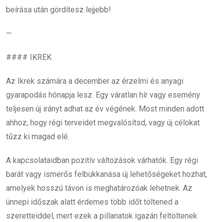
beírása után gördítesz lejjebb!
—
#### IKREK
Az Ikrek számára a december az érzelmi és anyagi
gyarapodás hónapja lesz. Egy váratlan hír vagy esemény
teljesen új irányt adhat az év végének. Most minden adott
ahhoz, hogy régi terveidet megvalósítsd, vagy új célokat
tűzz ki magad elé.
A kapcsolataidban pozitív változások várhatók. Egy régi
barát vagy ismerős felbukkanása új lehetőségeket hozhat,
amelyek hosszú távon is meghatározóak lehetnek. Az
ünnepi időszak alatt érdemes több időt töltened a
szeretteiddel, mert ezek a pillanatok igazán feltöltenek