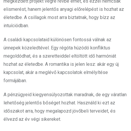
megkezdett projekt végre révbe érhet, és ezzel nemcsak
elismerést, hanem jelentős anyagi előrelépést is hozhat az
életedbe. A csillagok most arra biztatnak, hogy bízz az
intuíciódban.
A családi kapcsolataid különösen fontossá válnak az
ünnepek közeledtével. Egy régóta húzódó konfliktus
megoldódhat, és a szeretteiddel eltöltött idő harmóniát
hozhat az életedbe. A romantika is jelen lesz: akár egy új
kapcsolat, akár a meglévő kapcsolatok elmélyítése
formájában.
A pénzügyeid kiegyensúlyozottak maradnak, de egy váratlan
lehetőség jelentős bőséget hozhat. Használd ki ezt az
időszakot arra, hogy megalapozd jövőbeli terveidet, és
élvezd az év végi sikereket.