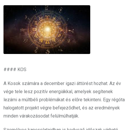
Email
#### KOS
A Kosok számára a december igazi áttörést hozhat. Az év
vége tele lesz pozitív energiákkal, amelyek segítenek
lezárni a múltbéli problémákat és előre tekinteni. Egy régóta
halogatott projekt végre befejeződhet, és az eredmények
minden várakozásodat felülmúlhatják.
Személyes kapcsolataidban is kedvező időszak várható.