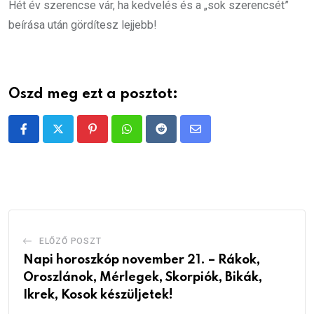
Hét év szerencse vár, ha kedvelés és a „sok szerencsét”
beírása után gördítesz lejjebb!
Oszd meg ezt a posztot:
Pinterest
Whatsapp
Reddit
Share
via
Email
ELŐZŐ POSZT
Napi horoszkóp november 21. – Rákok,
Oroszlánok, Mérlegek, Skorpiók, Bikák,
Ikrek, Kosok készüljetek!