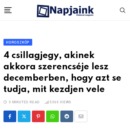
Skip
to
content
HOROSZKÓP
4 csillagjegy, akinek
akkora szerencséje lesz
decemberben, hogy azt se
tudja, mit kezdjen vele
3 MINUTES READ
5365
VIEWS
Pinterest
Whatsapp
Reddit
Share
via