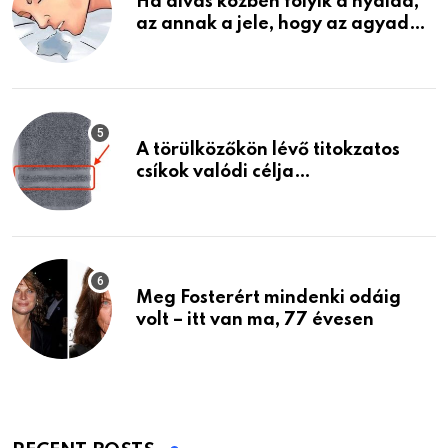
Ha alvás közben folyik a nyálad,
az annak a jele, hogy az agyad…
A törülközőkön lévő titokzatos
csíkok valódi célja…
Meg Fosterért mindenki odáig
volt – itt van ma, 77 évesen