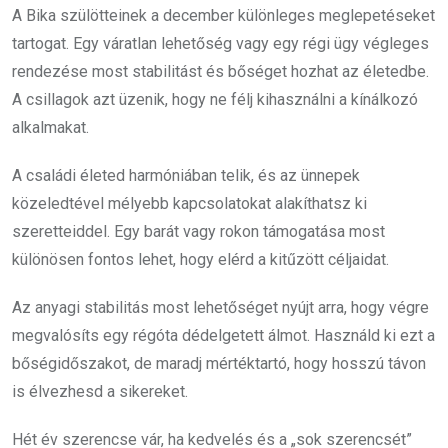
A Bika szülötteinek a december különleges meglepetéseket
tartogat. Egy váratlan lehetőség vagy egy régi ügy végleges
rendezése most stabilitást és bőséget hozhat az életedbe.
A csillagok azt üzenik, hogy ne félj kihasználni a kínálkozó
alkalmakat.
A családi életed harmóniában telik, és az ünnepek
közeledtével mélyebb kapcsolatokat alakíthatsz ki
szeretteiddel. Egy barát vagy rokon támogatása most
különösen fontos lehet, hogy elérd a kitűzött céljaidat.
Az anyagi stabilitás most lehetőséget nyújt arra, hogy végre
megvalósíts egy régóta dédelgetett álmot. Használd ki ezt a
bőségidőszakot, de maradj mértéktartó, hogy hosszú távon
is élvezhesd a sikereket.
Hét év szerencse vár, ha kedvelés és a „sok szerencsét”