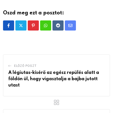
Oszd meg ezt a posztot:
Pinterest
Whatsapp
Reddit
Share
via
Email
ELŐZŐ POSZT
A légiutas-kísérő az egész repülés alatt a
földön ül, hogy vigasztalja a bajba jutott
utast