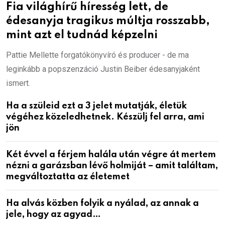
Fia világhírű híresség lett, de
édesanyja tragikus múltja rosszabb,
mint azt el tudnád képzelni
Pattie Mellette forgatókönyvíró és producer - de ma
leginkább a popszenzáció Justin Beiber édesanyjaként
ismert.
Ha a szüleid ezt a 3 jelet mutatják, életük
végéhez közeledhetnek. Készülj fel arra, ami
jön
Két évvel a férjem halála után végre át mertem
nézni a garázsban lévő holmiját – amit találtam,
megváltoztatta az életemet
Ha alvás közben folyik a nyálad, az annak a
jele, hogy az agyad…