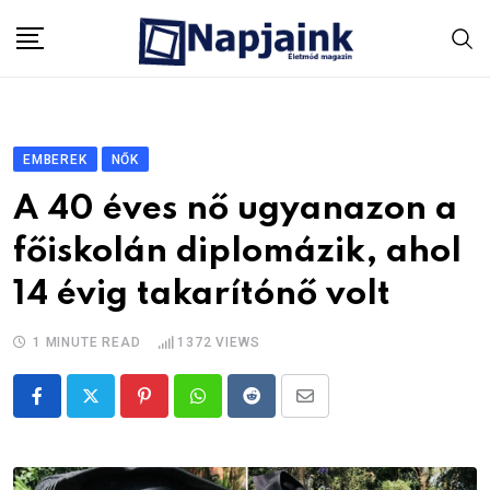
Skip
to
content
EMBEREK
NŐK
A 40 éves nő ugyanazon a
főiskolán diplomázik, ahol
14 évig takarítónő volt
1 MINUTE READ
1372
VIEWS
Pinterest
Whatsapp
Reddit
Share
via
Email