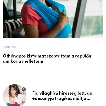
EMBEREK
E
Öthónapos kisfiamat szoptattam a repülőn,
M
amikor a mellettem
l
Fia világhírű híresség lett, de
édesanyja tragikus múltja
rosszabb, mint azt el tudnád