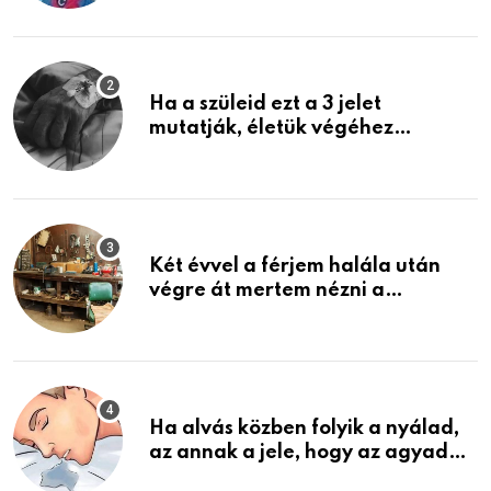
képzelni
Ha a szüleid ezt a 3 jelet
mutatják, életük végéhez
közeledhetnek. Készülj fel arra,
ami jön
Két évvel a férjem halála után
végre át mertem nézni a
garázsban lévő holmiját – amit
találtam, megváltoztatta az
életemet
Ha alvás közben folyik a nyálad,
az annak a jele, hogy az agyad…