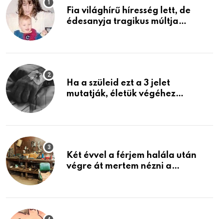
Fia világhírű híresség lett, de
édesanyja tragikus múltja
rosszabb, mint azt el tudnád
képzelni
Ha a szüleid ezt a 3 jelet
mutatják, életük végéhez
közeledhetnek. Készülj fel arra,
ami jön
Két évvel a férjem halála után
végre át mertem nézni a
garázsban lévő holmiját – amit
találtam, megváltoztatta az
életemet