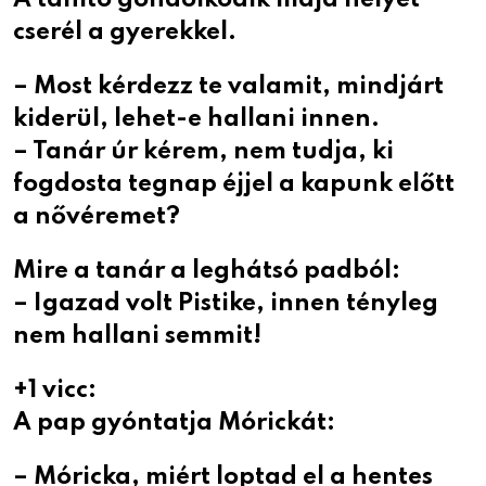
cserél a gyerekkel.
– Most kérdezz te valamit, mindjárt
kiderül, lehet-e hallani innen.
– Tanár úr kérem, nem tudja, ki
fogdosta tegnap éjjel a kapunk előtt
a nővéremet?
Mire a tanár a leghátsó padból:
– Igazad volt Pistike, innen tényleg
nem hallani semmit!
+1 vicc:
A pap gyóntatja Mórickát:
– Móricka, miért loptad el a hentes