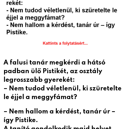
A falusi tanár megkérdi a hátsó
padban ülő Pistikét, az osztály
legrosszabb gyerekét:
– Nem tudod véletlenül, ki szüretelte
le éjjel a meggyfámat?
– Nem hallom a kérdést, tanár úr –
így Pistike.
A tanító gondolkodik majd helyet