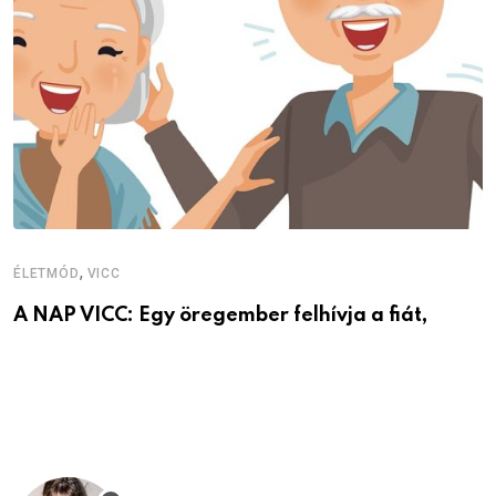
V
V
,
ÉLETMÓD
VICC
A NAP VICC: Egy öregember felhívja a fiát,