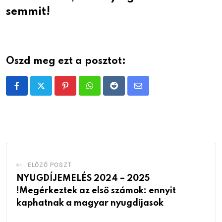
semmit!
Oszd meg ezt a posztot:
Pinterest
Whatsapp
Reddit
Share
via
Email
ELŐZŐ POSZT
NYUGDÍJEMELÉS 2024 – 2025
!Megérkeztek az első számok: ennyit
kaphatnak a magyar nyugdíjasok