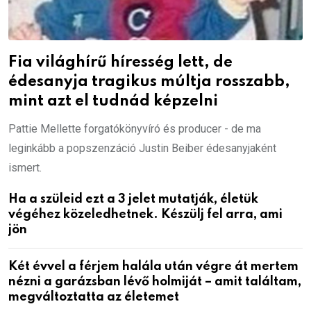
Fia világhírű híresség lett, de
édesanyja tragikus múltja rosszabb,
mint azt el tudnád képzelni
Pattie Mellette forgatókönyvíró és producer - de ma
leginkább a popszenzáció Justin Beiber édesanyjaként
ismert.
Ha a szüleid ezt a 3 jelet mutatják, életük
végéhez közeledhetnek. Készülj fel arra, ami
jön
Két évvel a férjem halála után végre át mertem
nézni a garázsban lévő holmiját – amit találtam,
megváltoztatta az életemet