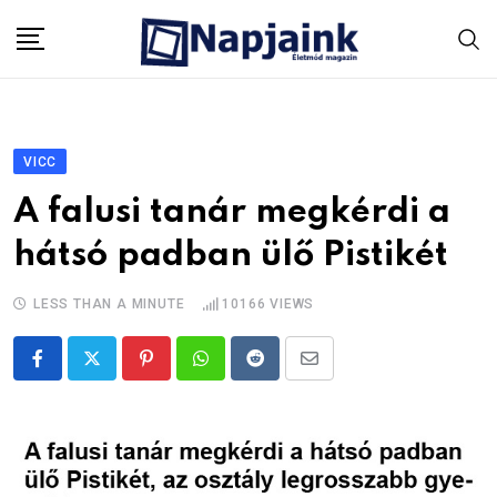
Skip
to
content
VICC
A falusi tanár megkérdi a
hátsó padban ülő Pistikét
LESS THAN A MINUTE
10166
VIEWS
Pinterest
Whatsapp
Reddit
Share
via
Email