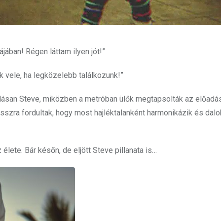
jában! Régen láttam ilyen jót!”
 vele, ha legközelebb találkozunk!”
lásan Steve, miközben a metróban ülők megtapsolták az előadá
rosszra fordultak, hogy most hajléktalanként harmonikázik és dal
lete. Bár későn, de eljött Steve pillanata is…