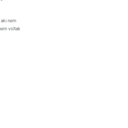
, aki nem
 nem voltak