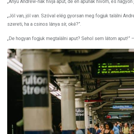
„Anyu Andrew-nak hívja aput, de én apunak hívom, és nagyon 
„Jól van, jól van. Szóval elég gyorsan meg fogjuk találni And
szereti, ha a csinos lánya sír, oké?”.
„De hogyan fogjuk megtalálni aput? Sehol sem látom aput!” –