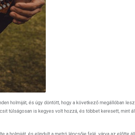
den holmiját, és úgy döntött, hogy a következő megállóban leszá
t túlságosan is kegyes volt hozzá, és többet keresett, mint ál
 holmiját, és elindult a metró lépcsője felé, várva az előtte ál