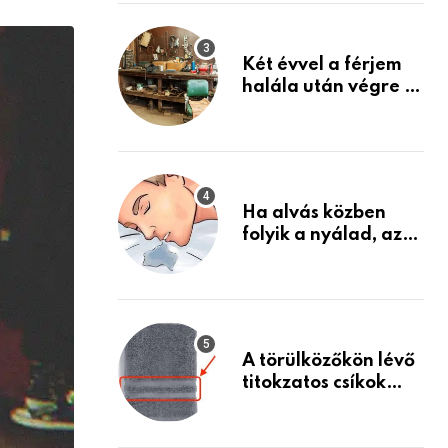
via
Készülj fel arra, ami
jön
Email
Két évvel a férjem
halála után végre át
mertem nézni a
garázsban lévő
holmiját – amit
találtam,
megváltoztatta az
Ha alvás közben
életemet
folyik a nyálad, az
annak a jele, hogy
az agyad…
A törülközőkön lévő
titokzatos csíkok
valódi célja…