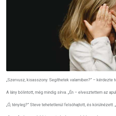
„Szervusz, kisasszony. Segíthetek valamiben?” – kérdezte t
A lány bólintott, még mindig sírva. „Én – elvesztettem az ap
„Ó, tényleg?” Steve tehetetlenül felsóhajtott, és körülnézett.