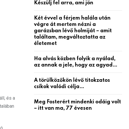
Készülj fel arra, ami jön
Két évvel a férjem halála után
végre át mertem nézni a
garázsban lévő holmiját – amit
találtam, megváltoztatta az
életemet
Ha alvás közben folyik a nyálad,
az annak a jele, hogy az agyad…
A törülközőkön lévő titokzatos
csíkok valódi célja…
ll, és a
Meg Fosterért mindenki odáig volt
talában
– itt van ma, 77 évesen
ló