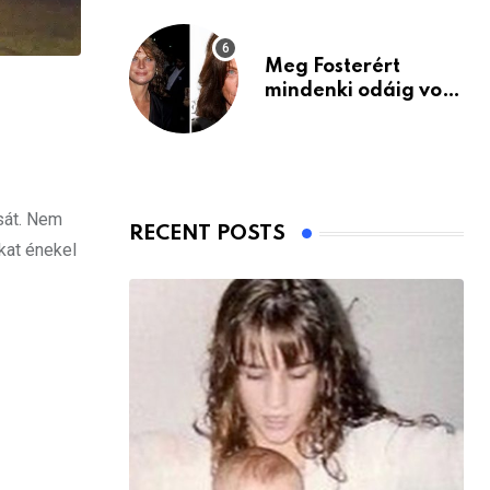
Meg Fosterért
mindenki odáig volt
– itt van ma, 77
évesen
sát. Nem
RECENT POSTS
okat énekel