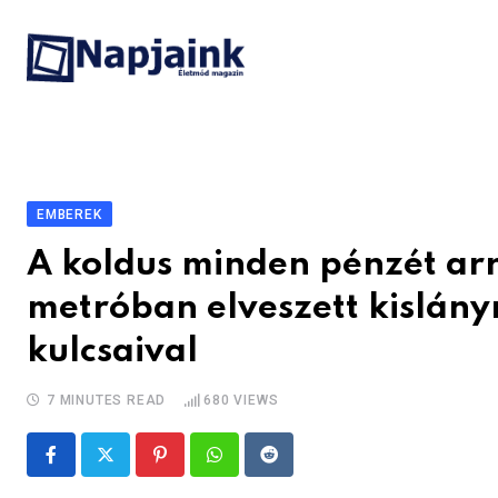
Skip
to
content
EMBEREK
A koldus minden pénzét arra
metróban elveszett kislány
kulcsaival
7 MINUTES READ
680
VIEWS
Pinterest
Whatsapp
Reddit