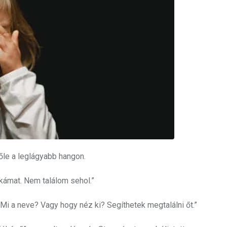
őle a leglágyabb hangon.
ukámat. Nem találom sehol.”
 „Mi a neve? Vagy hogy néz ki? Segíthetek megtalálni őt.”