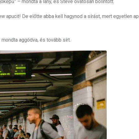
jóképű” – mondta a lány, és Steve óvatosan bólintott.
rew apucit! De előtte abba kell hagynod a sírást, mert egyetlen 
 mondta aggódva, és tovább sírt.