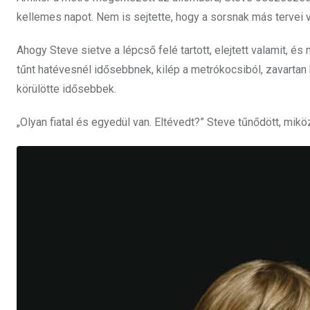
kellemes napot. Nem is sejtette, hogy a sorsnak más tervei 
Ahogy Steve sietve a lépcső felé tartott, elejtett valamit, és
tűnt hatévesnél idősebbnek, kilép a metrókocsiból, zavartan kö
körülötte idősebbek.
„Olyan fiatal és egyedül van. Eltévedt?” Steve tűnődött, mikö