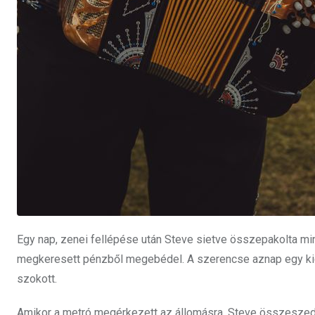
Egy nap, zenei fellépése után Steve sietve összepakolta min
megkeresett pénzből megebédel. A szerencse aznap egy kicsi
szokott.
Amikor a metró megérkezett az állomásra, Steve összeszedte a