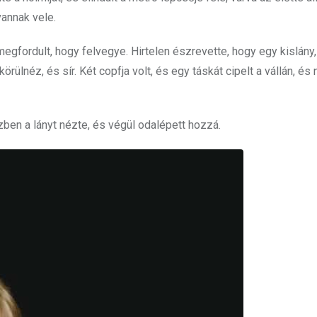
vannak vele.
 megfordult, hogy felvegye. Hirtelen észrevette, hogy egy kislány
rülnéz, és sír. Két copfja volt, és egy táskát cipelt a vállán, és
zben a lányt nézte, és végül odalépett hozzá.