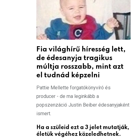
Fia világhírű híresség lett,
de édesanyja tragikus
múltja rosszabb, mint azt
el tudnád képzelni
Pattie Mellette forgatókönyvíró és
producer - de ma leginkább a
popszenzáció Justin Beiber édesanyjaként
ismert.
Ha a szüleid ezt a 3 jelet mutatják,
életük végéhez közeledhetnek.