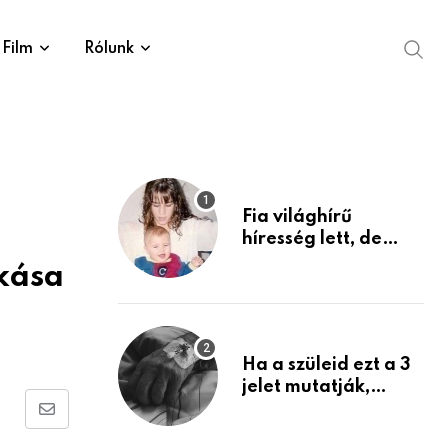
Film
Rólunk
Fia világhírű
híresség lett, de
édesanyja tragikus
kása
múltja rosszabb,
mint azt el tudnád
képzelni
Ha a szüleid ezt a 3
jelet mutatják,
életük végéhez
Share
közeledhetnek.