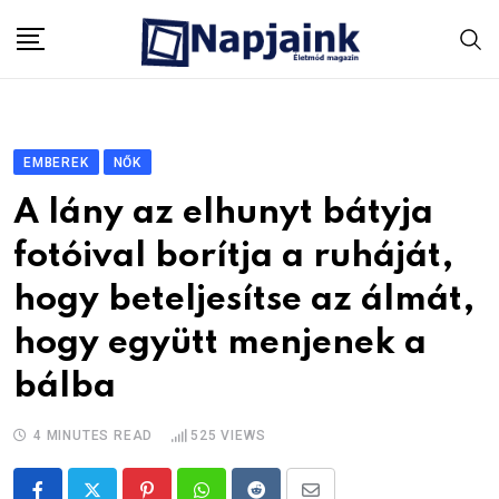
Skip
to
content
EMBEREK
NŐK
A lány az elhunyt bátyja
fotóival borítja a ruháját,
hogy beteljesítse az álmát,
hogy együtt menjenek a
bálba
4 MINUTES READ
525
VIEWS