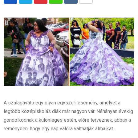
Pinterest
Whatsapp
Reddit
Share
via
Email
A szalagavató egy olyan egyszeri esemény, amelyet a
legtöbb középiskolás diák már nagyon vár. Néhányan évekig
gondolkodnak a különleges estén, előre terveznek, abban a
reményben, hogy egy nap valóra válthatják álmaikat.