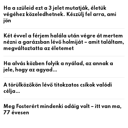
Ha a szüleid ezt a 3 jelet mutatják, életük
végéhez közeledhetnek. Készülj fel arra, ami
jön
Két évvel a férjem halála után végre át mertem
nézni a garázsban lévő holmiját – amit találtam,
megváltoztatta az életemet
Ha alvás közben folyik a nyálad, az annak a
jele, hogy az agyad…
A törülközőkön lévő titokzatos csíkok valódi
célja…
Meg Fosterért mindenki odáig volt – itt van ma,
77 évesen