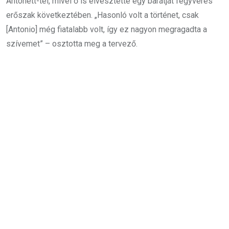
Antonett-tel, mivel ő is elvesztette egy barátját fegyveres
erőszak következtében. „Hasonló volt a történet, csak
[Antonio] még fiatalabb volt, így ez nagyon megragadta a
szívemet” – osztotta meg a tervező.