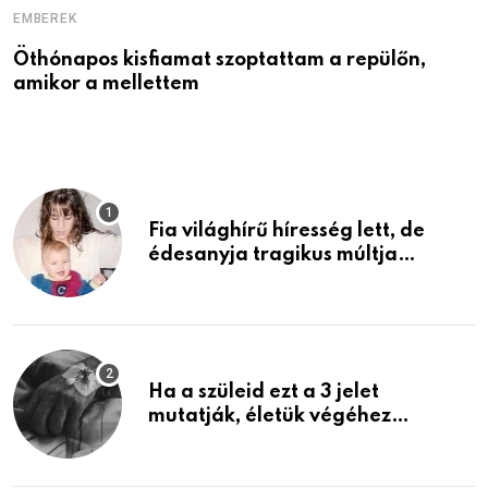
EMBEREK
E
Öthónapos kisfiamat szoptattam a repülőn,
M
amikor a mellettem
l
Fia világhírű híresség lett, de
édesanyja tragikus múltja
rosszabb, mint azt el tudnád
képzelni
Ha a szüleid ezt a 3 jelet
mutatják, életük végéhez
közeledhetnek. Készülj fel arra,
ami jön