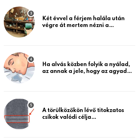
Két évvel a férjem halála után
végre át mertem nézni a
garázsban lévő holmiját – amit
találtam, megváltoztatta az
életemet
Ha alvás közben folyik a nyálad,
az annak a jele, hogy az agyad…
A törülközőkön lévő titokzatos
csíkok valódi célja…