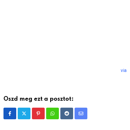
via
Oszd meg ezt a posztot:
Pinterest
Whatsapp
Reddit
Share
via