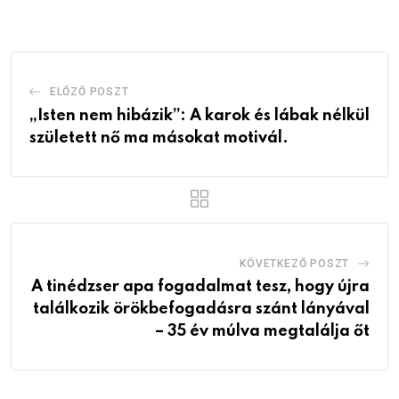
Email
ELŐZŐ POSZT
„Isten nem hibázik”: A karok és lábak nélkül
született nő ma másokat motivál.
KÖVETKEZŐ POSZT
A tinédzser apa fogadalmat tesz, hogy újra
találkozik örökbefogadásra szánt lányával
– 35 év múlva megtalálja őt