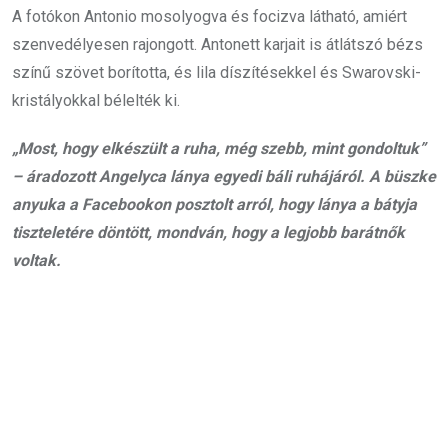
A fotókon Antonio mosolyogva és focizva látható, amiért
szenvedélyesen rajongott. Antonett karjait is átlátszó bézs
színű szövet borította, és lila díszítésekkel és Swarovski-
kristályokkal bélelték ki.
„Most, hogy elkészült a ruha, még szebb, mint gondoltuk”
– áradozott Angelyca lánya egyedi báli ruhájáról. A büszke
anyuka a Facebookon posztolt arról, hogy lánya a bátyja
tiszteletére döntött, mondván, hogy a legjobb barátnők
voltak.