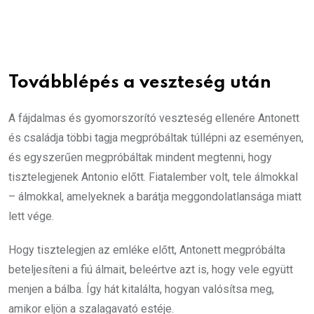
Továbblépés a veszteség után
A fájdalmas és gyomorszorító veszteség ellenére Antonett
és családja többi tagja megpróbáltak túllépni az eseményen,
és egyszerűen megpróbáltak mindent megtenni, hogy
tisztelegjenek Antonio előtt. Fiatalember volt, tele álmokkal
– álmokkal, amelyeknek a barátja meggondolatlansága miatt
lett vége.
Hogy tisztelegjen az emléke előtt, Antonett megpróbálta
beteljesíteni a fiú álmait, beleértve azt is, hogy vele együtt
menjen a bálba. Így hát kitalálta, hogyan valósítsa meg,
amikor eljön a szalagavató estéje.