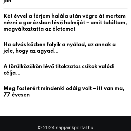
jön
Két évvel a férjem halála után végre át mertem
nézni a garázsban lévő holmiját – amit találtam,
megváltoztatta az életemet
Ha alvás közben folyik a nyálad, az annak a
jele, hogy az agyad…
A törülközőkön lévő titokzatos csíkok valódi
célja…
Meg Fosterért mindenki odáig volt – itt van ma,
77 évesen
© 2024 napjainkportal.hu