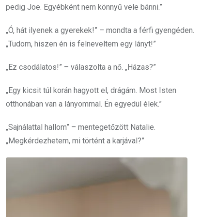
pedig Joe. Egyébként nem könnyű vele bánni.”
„Ó, hát ilyenek a gyerekek!” – mondta a férfi gyengéden.
„Tudom, hiszen én is felneveltem egy lányt!”
„Ez csodálatos!” – válaszolta a nő. „Házas?”
„Egy kicsit túl korán hagyott el, drágám. Most Isten
otthonában van a lányommal. Én egyedül élek.”
„Sajnálattal hallom” – mentegetőzött Natalie.
„Megkérdezhetem, mi történt a karjával?”