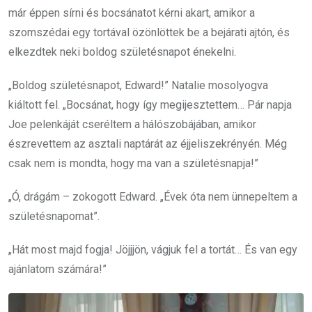
már éppen sírni és bocsánatot kérni akart, amikor a
szomszédai egy tortával özönlöttek be a bejárati ajtón, és
elkezdtek neki boldog születésnapot énekelni.
„Boldog születésnapot, Edward!” Natalie mosolyogva
kiáltott fel. „Bocsánat, hogy így megijesztettem… Pár napja
Joe pelenkáját cseréltem a hálószobájában, amikor
észrevettem az asztali naptárát az éjjeliszekrényén. Még
csak nem is mondta, hogy ma van a születésnapja!”
„Ó, drágám – zokogott Edward. „Évek óta nem ünnepeltem a
születésnapomat”.
„Hát most majd fogja! Jöjjjön, vágjuk fel a tortát… És van egy
ajánlatom számára!”