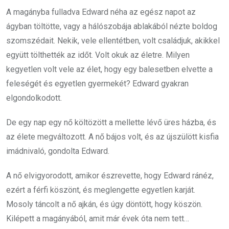
A magányba fulladva Edward néha az egész napot az
ágyban töltötte, vagy a hálószobája ablakából nézte boldog
szomszédait. Nekik, vele ellentétben, volt családjuk, akikkel
együtt tölthették az időt. Volt okuk az életre. Milyen
kegyetlen volt vele az élet, hogy egy balesetben elvette a
feleségét és egyetlen gyermekét? Edward gyakran
elgondolkodott.
De egy nap egy nő költözött a mellette lévő üres házba, és
az élete megváltozott. A nő bájos volt, és az újszülött kisfia
imádnivaló, gondolta Edward.
A nő elvigyorodott, amikor észrevette, hogy Edward ránéz,
ezért a férfi köszönt, és meglengette egyetlen karját.
Mosoly táncolt a nő ajkán, és úgy döntött, hogy köszön.
Kilépett a magányából, amit már évek óta nem tett…