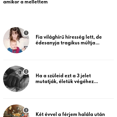
amikor a mellettem
l
Fia világhírű híresség lett, de
édesanyja tragikus múltja
rosszabb, mint azt el tudnád
képzelni
Ha a szüleid ezt a 3 jelet
mutatják, életük végéhez
közeledhetnek. Készülj fel arra,
ami jön
Két évvel a férjem halála után