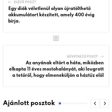
ELŐZŐ POSZT
Egy diák véletlenül olyan újratölthető
akkumulátort készített, amely 400 évig
bírja.
KÖVETKEZŐ POSZT
Az anyának eltört a háta, miközben
elkapta 11 éves mostohalányát, aki leugrott
a tetőről, hogy elmeneküljön a háztűz elől
Ajánlott posztok