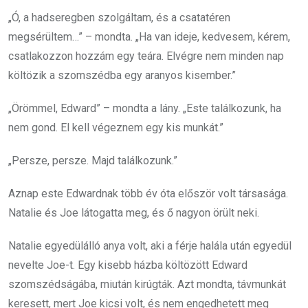
„Ó, a hadseregben szolgáltam, és a csatatéren
megsérültem…” – mondta. „Ha van ideje, kedvesem, kérem,
csatlakozzon hozzám egy teára. Elvégre nem minden nap
költözik a szomszédba egy aranyos kisember.”
„Örömmel, Edward” – mondta a lány. „Este találkozunk, ha
nem gond. El kell végeznem egy kis munkát.”
„Persze, persze. Majd találkozunk.”
Aznap este Edwardnak több év óta először volt társasága.
Natalie és Joe látogatta meg, és ő nagyon örült neki.
Natalie egyedülálló anya volt, aki a férje halála után egyedül
nevelte Joe-t. Egy kisebb házba költözött Edward
szomszédságába, miután kirúgták. Azt mondta, távmunkát
keresett, mert Joe kicsi volt, és nem engedhetett meg