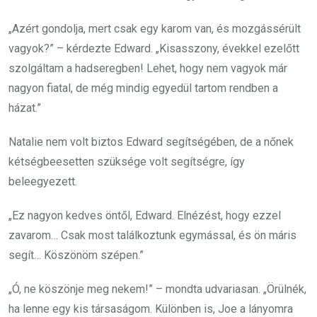
„Azért gondolja, mert csak egy karom van, és mozgássérült
vagyok?” – kérdezte Edward. „Kisasszony, évekkel ezelőtt
szolgáltam a hadseregben! Lehet, hogy nem vagyok már
nagyon fiatal, de még mindig egyedül tartom rendben a
házat.”
Natalie nem volt biztos Edward segítségében, de a nőnek
kétségbeesetten szüksége volt segítségre, így
beleegyezett.
„Ez nagyon kedves öntől, Edward. Elnézést, hogy ezzel
zavarom… Csak most találkoztunk egymással, és ön máris
segít… Köszönöm szépen.”
„Ó, ne köszönje meg nekem!” – mondta udvariasan. „Örülnék,
ha lenne egy kis társaságom. Különben is, Joe a lányomra