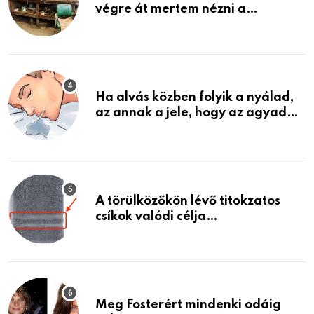
végre át mertem nézni a
garázsban lévő holmiját – amit
találtam, megváltoztatta az
életemet
Ha alvás közben folyik a nyálad,
az annak a jele, hogy az agyad…
A törülközőkön lévő titokzatos
csíkok valódi célja…
Meg Fosterért mindenki odáig