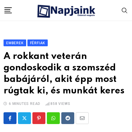
Skip
to
content
EMBEREK
FÉRFIAK
A rokkant veterán
gondoskodik a szomszéd
babájáról, akit épp most
rúgtak ki, és munkát keres
6 MINUTES READ
858
VIEWS
Pinterest
Whatsapp
Reddit
Share
via