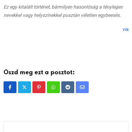
Ez egy kitalált történet, bármilyen hasonlóság a tényleges
nevekkel vagy helyszínekkel pusztán véletlen egybeesés.
via
Oszd meg ezt a posztot:
Pinterest
Whatsapp
Reddit
Share
via
Email