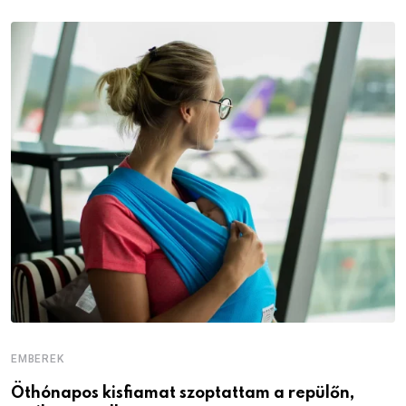
EMBEREK
E
Öthónapos kisfiamat szoptattam a repülőn,
M