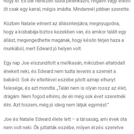
hogy él. És bár nehezen tudta pelenkázni, ringatni vagy etetni
őt csak egy karral, mégis imádta. Mindennél jobban szerette.
Közben Natalie elment az állásinterjúkra, megnyugodva,
hogy a kisbabája biztos kezekben van, és amikor talált egy
állást, megengedhette magának, hogy későn térjen haza a
munkából, mert Edward jó helyen volt.
Egy nap Joe elszundított a mellkasán, miközben altatódalt
énekelt neki, és Edward nem tudta levenni a szemét a
babáról. Sok év elteltével eszébe jutott aznap elhunyt
felesége, és azt mondta: „Talán nem is olyan rossz az élet,
drágám. Nem fogod elhinni, de én még sok évet szeretnék
élni. Azt hiszem, még jó ideig nem látjuk egymást.”
Joe és Natalie Edward élete lett – a társaság, ami évek óta
nem volt neki. Ők juttatták eszébe, milyen érzés szeretve