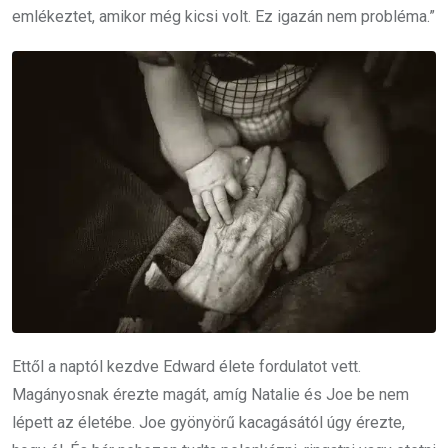
emlékeztet, amikor még kicsi volt. Ez igazán nem probléma.”
Ettől a naptól kezdve Edward élete fordulatot vett.
Magányosnak érezte magát, amíg Natalie és Joe be nem
lépett az életébe. Joe gyönyörű kacagásától úgy érezte,