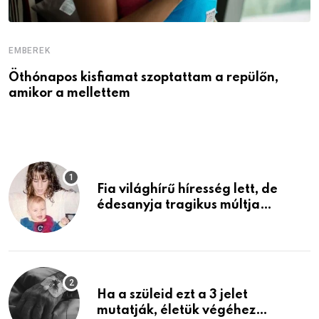
EMBEREK
E
Öthónapos kisfiamat szoptattam a repülőn,
M
amikor a mellettem
l
Fia világhírű híresség lett, de
édesanyja tragikus múltja
rosszabb, mint azt el tudnád
képzelni
Ha a szüleid ezt a 3 jelet
mutatják, életük végéhez