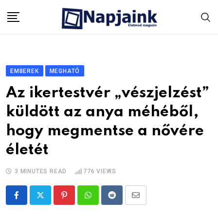
Skip
to
content
EMBEREK
MEGHATÓ
Az ikertestvér „vészjelzést”
küldött az anya méhéből,
hogy megmentse a nővére
életét
3 MINUTES READ
776
VIEWS
Pinterest
Whatsapp
Reddit
Share
via