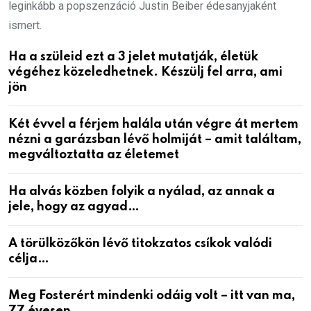
leginkább a popszenzáció Justin Beiber édesanyjaként
ismert.
Ha a szüleid ezt a 3 jelet mutatják, életük
végéhez közeledhetnek. Készülj fel arra, ami
jön
Két évvel a férjem halála után végre át mertem
nézni a garázsban lévő holmiját – amit találtam,
megváltoztatta az életemet
Ha alvás közben folyik a nyálad, az annak a
jele, hogy az agyad…
A törülközőkön lévő titokzatos csíkok valódi
célja…
Meg Fosterért mindenki odáig volt – itt van ma,