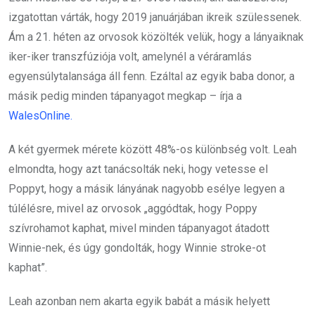
izgatottan várták, hogy 2019 januárjában ikreik szülessenek.
Ám a 21. héten az orvosok közölték velük, hogy a lányaiknak
iker-iker transzfúziója volt, amelynél a véráramlás
egyensúlytalansága áll fenn. Ezáltal az egyik baba donor, a
másik pedig minden tápanyagot megkap – írja a
WalesOnline.
A két gyermek mérete között 48%-os különbség volt. Leah
elmondta, hogy azt tanácsolták neki, hogy vetesse el
Poppyt, hogy a másik lányának nagyobb esélye legyen a
túlélésre, mivel az orvosok „aggódtak, hogy Poppy
szívrohamot kaphat, mivel minden tápanyagot átadott
Winnie-nek, és úgy gondolták, hogy Winnie stroke-ot
kaphat”.
Leah azonban nem akarta egyik babát a másik helyett