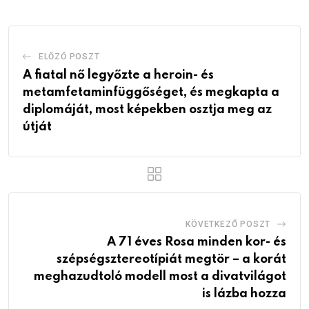
ELŐZŐ POSZT
A fiatal nő legyőzte a heroin- és
metamfetaminfüggőséget, és megkapta a
diplomáját, most képekben osztja meg az
útját
KÖVETKEZŐ POSZT
A 71 éves Rosa minden kor- és
szépségsztereotípiát megtör – a korát
meghazudtoló modell most a divatvilágot
is lázba hozza