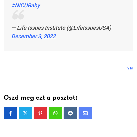
#NICUBaby
— Life Issues Institute (@LifeIssuesUSA)
December 3, 2022
via
Oszd meg ezt a posztot:
Pinterest
Whatsapp
Reddit
Share
via
Email