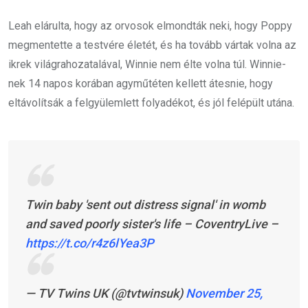
Leah elárulta, hogy az orvosok elmondták neki, hogy Poppy
megmentette a testvére életét, és ha tovább vártak volna az
ikrek világrahozatalával, Winnie nem élte volna túl. Winnie-
nek 14 napos korában agyműtéten kellett átesnie, hogy
eltávolítsák a felgyülemlett folyadékot, és jól felépült utána.
Twin baby 'sent out distress signal' in womb
and saved poorly sister's life – CoventryLive –
https://t.co/r4z6lYea3P
— TV Twins UK (@tvtwinsuk)
November 25,