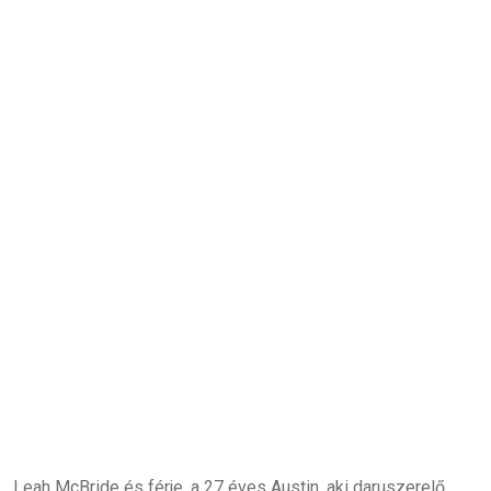
Leah McBride és férje, a 27 éves Austin, aki daruszerelő,