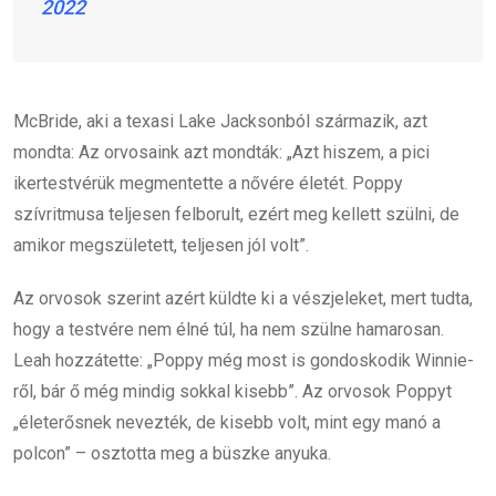
2022
McBride, aki a texasi Lake Jacksonból származik, azt
mondta: Az orvosaink azt mondták: „Azt hiszem, a pici
ikertestvérük megmentette a nővére életét. Poppy
szívritmusa teljesen felborult, ezért meg kellett szülni, de
amikor megszületett, teljesen jól volt”.
Az orvosok szerint azért küldte ki a vészjeleket, mert tudta,
hogy a testvére nem élné túl, ha nem szülne hamarosan.
Leah hozzátette: „Poppy még most is gondoskodik Winnie-
ről, bár ő még mindig sokkal kisebb”. Az orvosok Poppyt
„életerősnek nevezték, de kisebb volt, mint egy manó a
polcon” – osztotta meg a büszke anyuka.