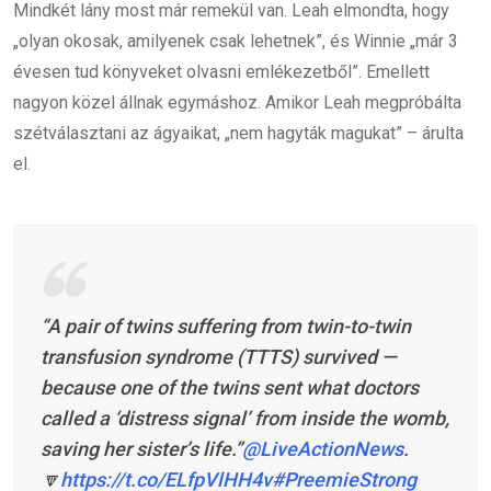
Mindkét lány most már remekül van. Leah elmondta, hogy
„olyan okosak, amilyenek csak lehetnek”, és Winnie „már 3
évesen tud könyveket olvasni emlékezetből”. Emellett
nagyon közel állnak egymáshoz. Amikor Leah megpróbálta
szétválasztani az ágyaikat, „nem hagyták magukat” – árulta
el.
“A pair of twins suffering from twin-to-twin
transfusion syndrome (TTTS) survived —
because one of the twins sent what doctors
called a ‘distress signal’ from inside the womb,
saving her sister’s life.”
@LiveActionNews
.
🔽
https://t.co/ELfpVlHH4v
#PreemieStrong