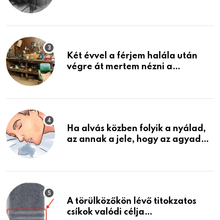
közeledhetnek. Készülj fel arra,
ami jön
Két évvel a férjem halála után
végre át mertem nézni a
garázsban lévő holmiját – amit
találtam, megváltoztatta az
életemet
Ha alvás közben folyik a nyálad,
az annak a jele, hogy az agyad…
A törülközőkön lévő titokzatos
csíkok valódi célja…