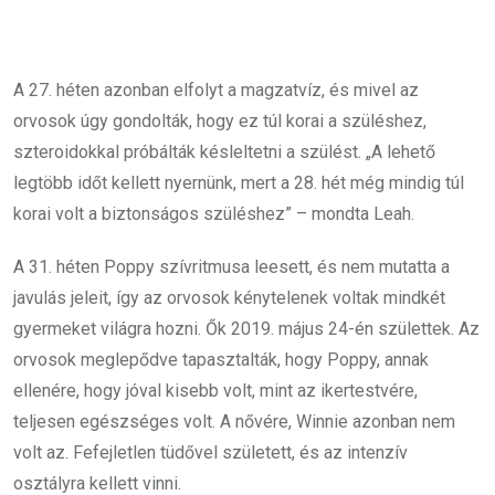
A 27. héten azonban elfolyt a magzatvíz, és mivel az
orvosok úgy gondolták, hogy ez túl korai a szüléshez,
szteroidokkal próbálták késleltetni a szülést. „A lehető
legtöbb időt kellett nyernünk, mert a 28. hét még mindig túl
korai volt a biztonságos szüléshez” – mondta Leah.
A 31. héten Poppy szívritmusa leesett, és nem mutatta a
javulás jeleit, így az orvosok kénytelenek voltak mindkét
gyermeket világra hozni. Ők 2019. május 24-én születtek. Az
orvosok meglepődve tapasztalták, hogy Poppy, annak
ellenére, hogy jóval kisebb volt, mint az ikertestvére,
teljesen egészséges volt. A nővére, Winnie azonban nem
volt az. Fefejletlen tüdővel született, és az intenzív
osztályra kellett vinni.