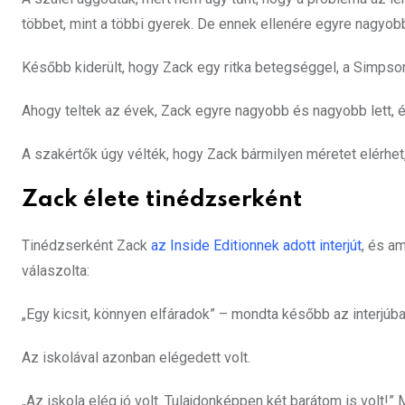
többet, mint a többi gyerek. De ennek ellenére egyre nagyob
Később kiderült, hogy Zack egy ritka betegséggel, a Simpso
Ahogy teltek az évek, Zack egyre nagyobb és nagyobb lett, 
A szakértők úgy vélték, hogy Zack bármilyen méretet elérhet,
Zack élete tinédzserként
Tinédzserként Zack
az Inside Editionnek adott interjút
, és a
válaszolta:
„Egy kicsit, könnyen elfáradok” – mondta később az interjúba
Az iskolával azonban elégedett volt.
„Az iskola elég jó volt. Tulajdonképpen két barátom is volt!”