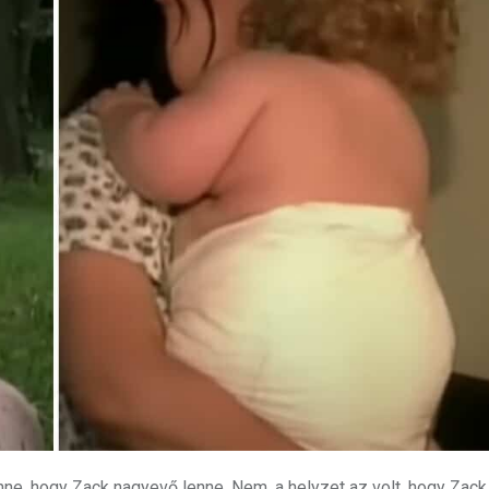
nne, hogy Zack nagyevő lenne. Nem, a helyzet az volt, hogy Zac