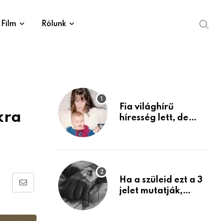
Film
Rólunk
Fia világhírű
kra
híresség lett, de
édesanyja tragikus
múltja rosszabb,
mint azt el tudnád
képzelni
Ha a szüleid ezt a 3
Share
jelet mutatják,
életük végéhez
via
közeledhetnek.
Email