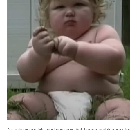
A szülei aggódtak, mert nem úgy tűnt, hogy a probléma az le