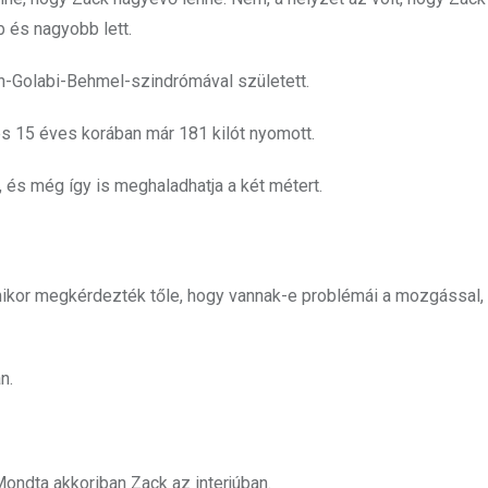
b és nagyobb lett.
n-Golabi-Behmel-szindrómával született.
és 15 éves korában már 181 kilót nyomott.
 és még így is meghaladhatja a két métert.
mikor megkérdezték tőle, hogy vannak-e problémái a mozgással,
n.
 Mondta akkoriban Zack az interjúban.