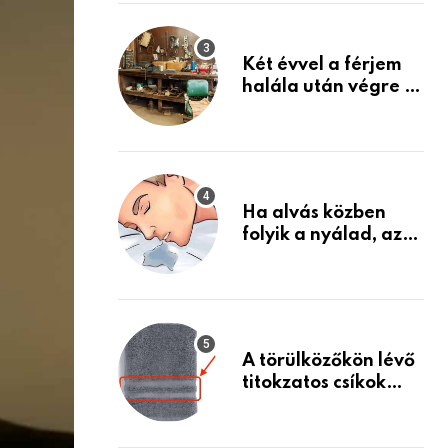
Készülj fel arra, ami
jön
Két évvel a férjem
halála után végre át
mertem nézni a
garázsban lévő
holmiját – amit
találtam,
megváltoztatta az
Ha alvás közben
életemet
folyik a nyálad, az
annak a jele, hogy
az agyad…
A törülközőkön lévő
titokzatos csíkok
valódi célja…