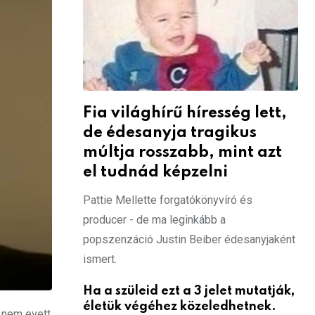
Fia világhírű híresség lett,
de édesanyja tragikus
múltja rosszabb, mint azt
el tudnád képzelni
Pattie Mellette forgatókönyvíró és
producer - de ma leginkább a
popszenzáció Justin Beiber édesanyjaként
ismert.
Ha a szüleid ezt a 3 jelet mutatják,
életük végéhez közeledhetnek.
k nem evett