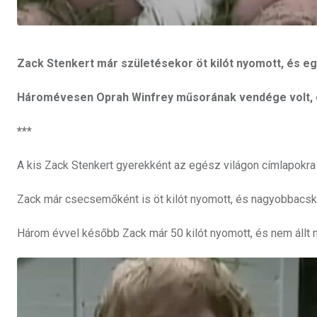
Zack Stenkert már születésekor öt kilót nyomott, és egy
Háromévesen Oprah Winfrey műsorának vendége volt, é
***
A kis Zack Stenkert gyerekként az egész világon címlapokra 
Zack már csecsemőként is öt kilót nyomott, és nagyobbacsk
Három évvel később Zack már 50 kilót nyomott, és nem állt 