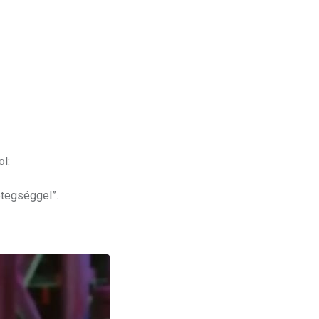
ol:
etegséggel”.