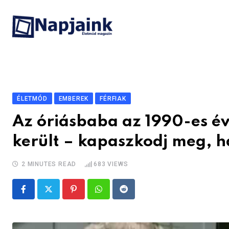
Skip
to
content
ÉLETMÓD
EMBEREK
FÉRFIAK
Az óriásbaba az 1990-es é
került – kapaszkodj meg, h
2 MINUTES READ
683
VIEWS
Pinterest
Whatsapp
Reddit