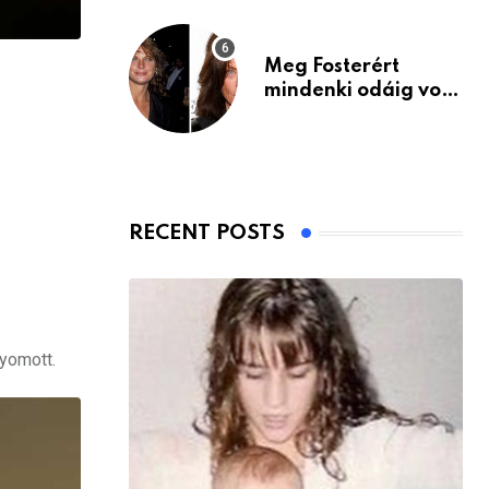
Meg Fosterért
mindenki odáig volt
– itt van ma, 77
évesen
RECENT POSTS
nyomott.