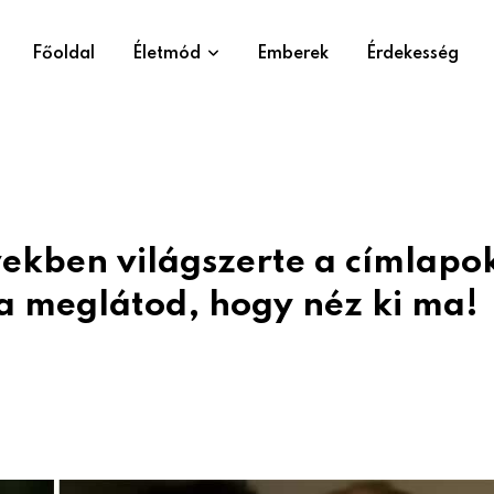
Főoldal
Életmód
Emberek
Érdekesség
vekben világszerte a címlapo
a meglátod, hogy néz ki ma!