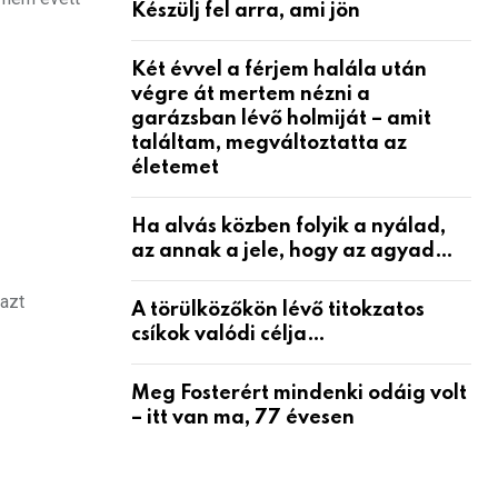
Készülj fel arra, ami jön
Két évvel a férjem halála után
végre át mertem nézni a
garázsban lévő holmiját – amit
találtam, megváltoztatta az
életemet
Ha alvás közben folyik a nyálad,
az annak a jele, hogy az agyad…
 azt
A törülközőkön lévő titokzatos
csíkok valódi célja…
Meg Fosterért mindenki odáig volt
– itt van ma, 77 évesen