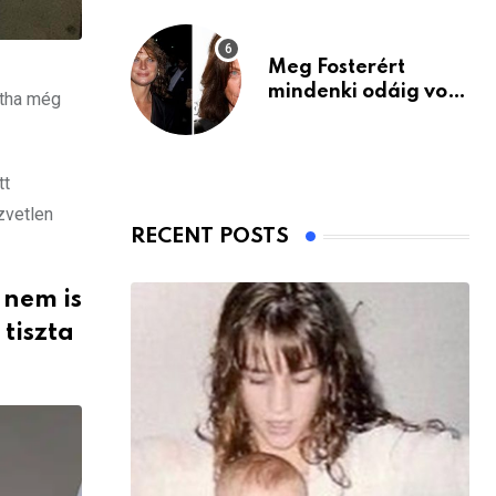
Meg Fosterért
mindenki odáig volt
ntha még
– itt van ma, 77
évesen
tt
zvetlen
RECENT POSTS
 nem is
tiszta