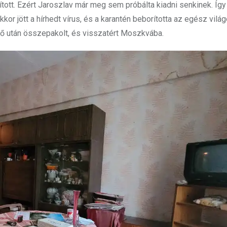
tott. Ezért Jaroszlav már meg sem próbálta kiadni senkinek. Így 
kor jött a hírhedt vírus, és a karantén beborította az egész világ
dő után összepakolt, és visszatért Moszkvába.