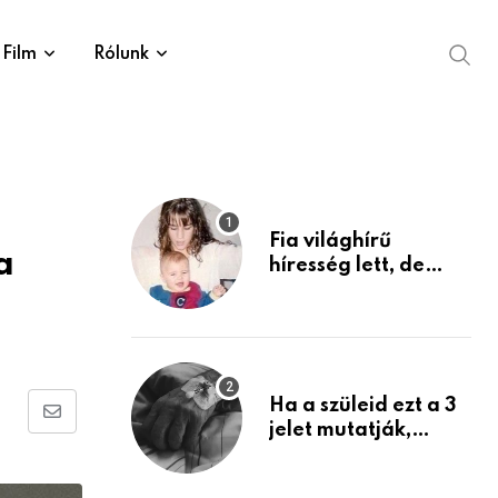
Film
Rólunk
Fia világhírű
a
híresség lett, de
édesanyja tragikus
múltja rosszabb,
mint azt el tudnád
képzelni
Ha a szüleid ezt a 3
Share
jelet mutatják,
életük végéhez
via
közeledhetnek.
Email