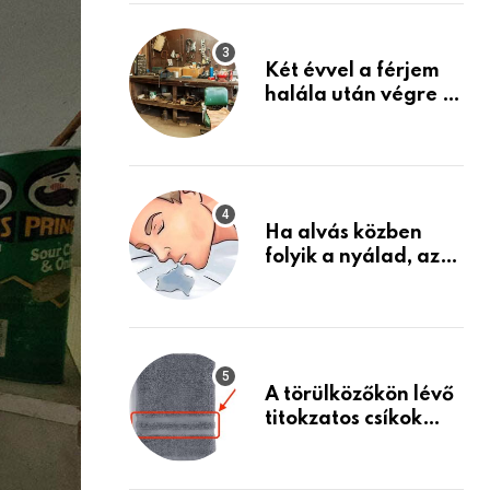
Készülj fel arra, ami
jön
Két évvel a férjem
halála után végre át
mertem nézni a
garázsban lévő
holmiját – amit
találtam,
megváltoztatta az
Ha alvás közben
életemet
folyik a nyálad, az
annak a jele, hogy
az agyad…
A törülközőkön lévő
titokzatos csíkok
valódi célja…