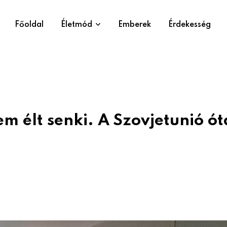
Főoldal
Életmód
Emberek
Érdekesség
m élt senki. A Szovjetunió ót