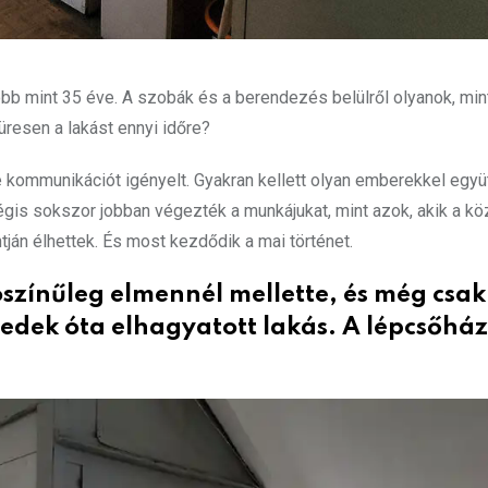
öbb mint 35 éve. A szobák és a berendezés belülről olyanok, mi
resen a lakást ennyi időre?
kommunikációt igényelt. Gyakran kellett olyan emberekkel együ
is sokszor jobban végezték a munkájukat, mint azok, akik a kö
ján élhettek. És most kezdődik a mai történet.
színűleg elmennél mellette, és még csak
dek óta elhagyatott lakás. A lépcsőház 