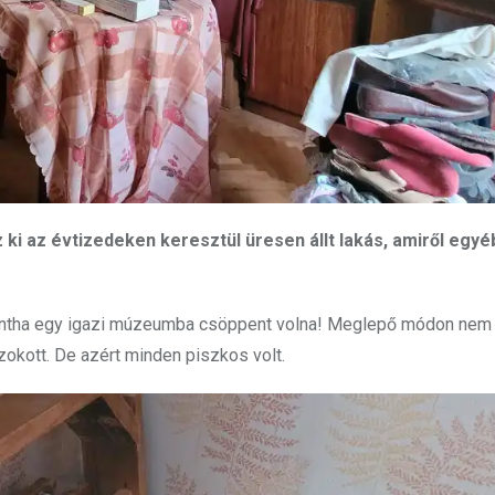
i az évtizedeken keresztül üresen állt lakás, amiről egyé
Mintha egy igazi múzeumba csöppent volna! Meglepő módon nem
zokott. De azért minden piszkos volt.