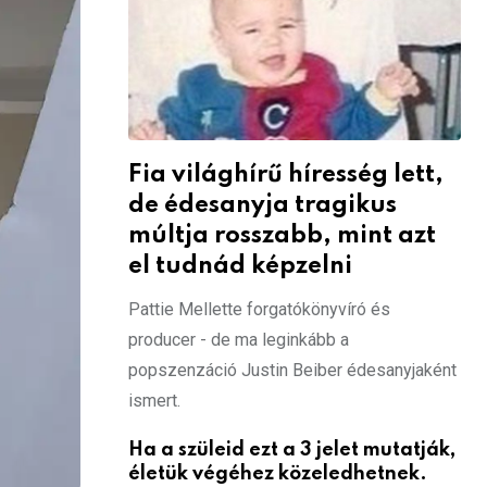
Fia világhírű híresség lett,
de édesanyja tragikus
múltja rosszabb, mint azt
el tudnád képzelni
Pattie Mellette forgatókönyvíró és
producer - de ma leginkább a
popszenzáció Justin Beiber édesanyjaként
ismert.
Ha a szüleid ezt a 3 jelet mutatják,
életük végéhez közeledhetnek.