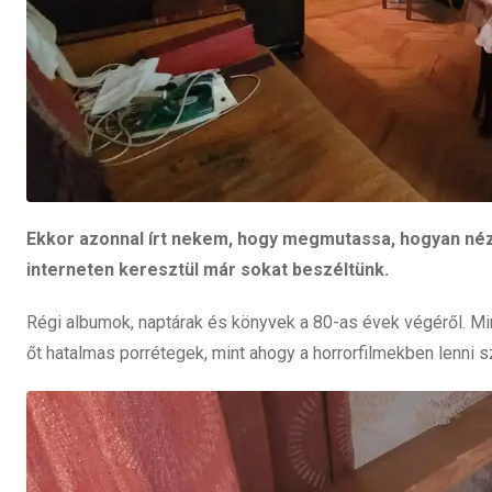
Ekkor azonnal írt nekem, hogy megmutassa, hogyan néz k
interneten keresztül már sokat beszéltünk.
Régi albumok, naptárak és könyvek a 80-as évek végéről. 
őt hatalmas porrétegek, mint ahogy a horrorfilmekben lenni s