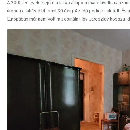
A 2000-es évek elejére a lakás állapota már elavultnak számí
üresen a lakás több mint 30 évig. Az idő pedig csak telt. És ak
Európában már nem volt mit csinálni, így Jaroszlav hosszú i