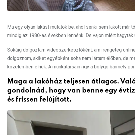
Ma egy olyan lakást mutatok be, ahol senki sem lakott már t
mindig az 1980-as években lennénk. De vajon miért hagyták ü
Sokáig dolgoztam videószerkesztőként, ami rengeteg online 
dolgoznom, akiket egyébként soha nem láttam élőben, de még
közelemben élnek. A munkatársaim így a bolygó bármely pont
Maga a lakóház teljesen átlagos. Való
gondolnád, hogy van benne egy évtize
és frissen felújított.