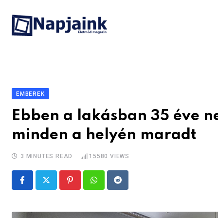
Skip
to
content
EMBEREK
Ebben a lakásban 35 éve ne
minden a helyén maradt
3 MINUTES READ
15580
VIEWS
Pinterest
Whatsapp
Reddit