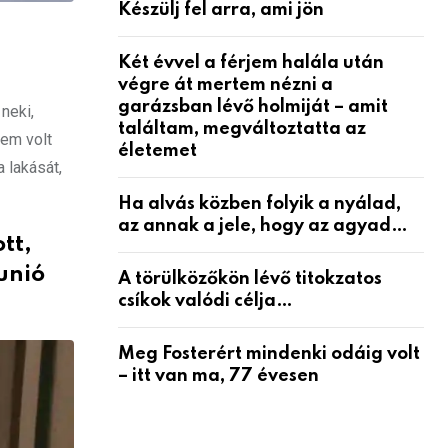
Készülj fel arra, ami jön
Két évvel a férjem halála után
végre át mertem nézni a
garázsban lévő holmiját – amit
neki,
találtam, megváltoztatta az
Nem volt
életemet
 lakását,
Ha alvás közben folyik a nyálad,
az annak a jele, hogy az agyad…
tt,
unió
A törülközőkön lévő titokzatos
csíkok valódi célja…
Meg Fosterért mindenki odáig volt
– itt van ma, 77 évesen