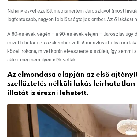
Néhány évvel ezelőtt megismertem Jaroszlavot (most hívjuk ő
legfontosabb, nagyon felelősségteljes ember. Az ő lakását 
A 80-as évek végén – a 90-es évek elején – Jaroszlav úgy dö
mivel tehetséges szakember volt. A moszkvai belvárosi lakás
közeli rokona, mivel korán elvesztette a szüleit, így semmi
akkor még nem ilyen idők voltak.
Az elmondása alapján az első ajtónyi
szellőztetés nélküli lakás leírhatatl
illatát is érezni lehetett.