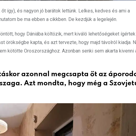
t így), és nagyon jó barátok lettünk. Lelkes, kedves és ami a
mutatom be ma ebben a cikkben. De kezdjük a legelején.
ntött, hogy Dániába költözik, mert kiváló lehetőségeket ígértek 
t örökségbe kapta, és azt tervezte, hogy majd távolról kiadja. 
 sem kötötte Oroszországhoz. Azonban senki sem akarta kivenni a
táskor azonnal megcsapta őt az áporodo
an szaga. Azt mondta, hogy még a Szovjet