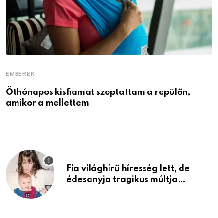
EMBEREK
E
Öthónapos kisfiamat szoptattam a repülőn,
M
amikor a mellettem
l
Fia világhírű híresség lett, de
édesanyja tragikus múltja
rosszabb, mint azt el tudnád
képzelni