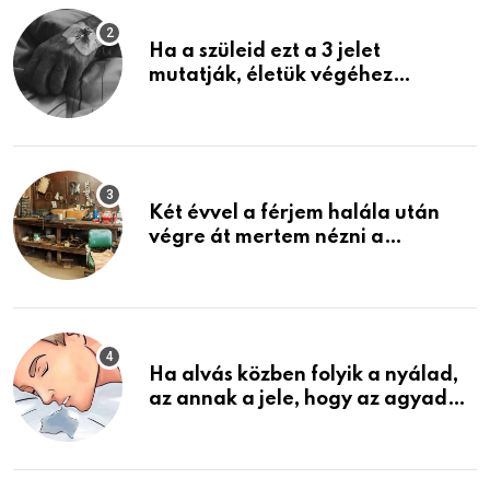
Ha a szüleid ezt a 3 jelet
mutatják, életük végéhez
közeledhetnek. Készülj fel arra,
ami jön
Két évvel a férjem halála után
végre át mertem nézni a
garázsban lévő holmiját – amit
találtam, megváltoztatta az
életemet
Ha alvás közben folyik a nyálad,
az annak a jele, hogy az agyad…