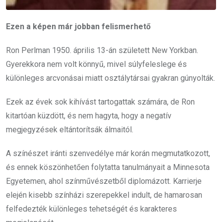
Ezen a képen már jobban felismerhető
Ron Perlman 1950. április 13-án született New Yorkban.
Gyerekkora nem volt könnyű, mivel súlyfeleslege és
különleges arcvonásai miatt osztálytársai gyakran gúnyolták.
Ezek az évek sok kihívást tartogattak számára, de Ron
kitartóan küzdött, és nem hagyta, hogy a negatív
megjegyzések eltántorítsák álmaitól.
A színészet iránti szenvedélye már korán megmutatkozott,
és ennek köszönhetően folytatta tanulmányait a Minnesota
Egyetemen, ahol színművészetből diplomázott. Karrierje
elején kisebb színházi szerepekkel indult, de hamarosan
felfedezték különleges tehetségét és karakteres