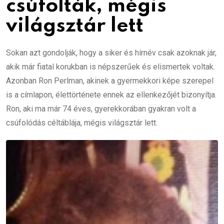
csúfolták, mégis
világsztár lett
Sokan azt gondolják, hogy a siker és hírnév csak azoknak jár,
akik már fiatal korukban is népszerűek és elismertek voltak.
Azonban Ron Perlman, akinek a gyermekkori képe szerepel
is a címlapon, élettörténete ennek az ellenkezőjét bizonyítja.
Ron, aki ma már 74 éves, gyerekkorában gyakran volt a
csúfolódás céltáblája, mégis világsztár lett.