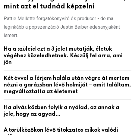
mint azt el tudnád képzelni
Pattie Mellette forgatókönyvíró és producer - de ma
leginkább a popszenzáció Justin Beiber édesanyjaként
ismert.
Ha a szüleid ezt a 3 jelet mutatják, életük
végéhez közeledhetnek. Készülj fel arra, ami
jön
Két évvel a férjem halála után végre át mertem
nézni a garázsban lévő holmiját – amit találtam,
megváltoztatta az életemet
Ha alvás közben folyik a nyálad, az annak a
jele, hogy az agyad…
A törülközőkön lévő titokzatos csíkok valódi