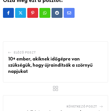
Oszd meg ezt a posztot:
Pinterest
Whatsapp
Reddit
Share
via
Email
ELŐZŐ POSZT
10+ ember, akiknek időgépre van
szükségük, hogy újraindítsák a szörnyű
napjukat
KÖVETKEZŐ POSZT