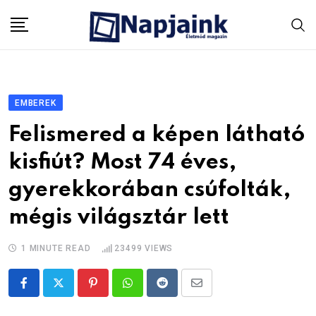
Skip
to
content
EMBEREK
Felismered a képen látható
kisfiút? Most 74 éves,
gyerekkorában csúfolták,
mégis világsztár lett
1 MINUTE READ
23499
VIEWS
Pinterest
Whatsapp
Reddit
Share
via