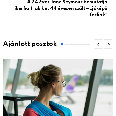
A 74 éves Jane Seymour bemutatja
ikerfiait, akiket 44 évesen szült – „jóképű
férfiak”
Ajánlott posztok