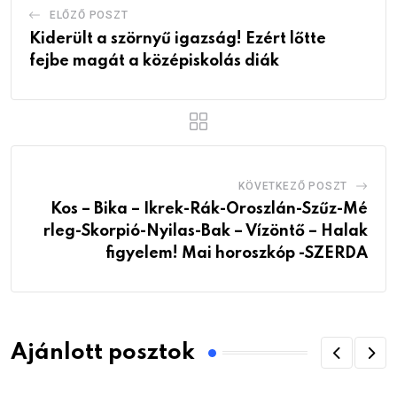
ELŐZŐ POSZT
Kiderült a szörnyű igazság! Ezért lőtte
fejbe magát a középiskolás diák
KÖVETKEZŐ POSZT
Kos – Bika – Ikrek-Rák-Oroszlán-Szűz-Mé
rleg-Skorpió-Nyilas-Bak – Vízöntő – Halak
figyelem! Mai horoszkóp -SZERDA
Ajánlott posztok