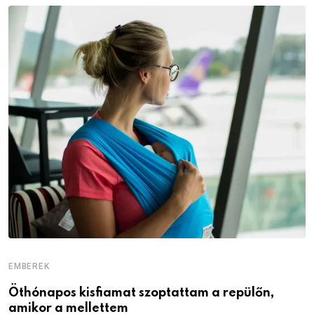
EMBEREK
E
Öthónapos kisfiamat szoptattam a repülőn,
M
amikor a mellettem
l