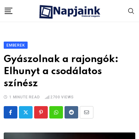
Skip
to
content
EMBEREK
Gyászolnak a rajongók:
Elhunyt a csodálatos
színész
1 MINUTE READ
2700
VIEWS
Pinterest
Whatsapp
Reddit
Share
via
Email