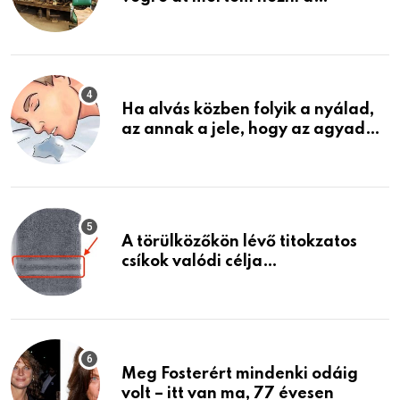
garázsban lévő holmiját – amit
találtam, megváltoztatta az
életemet
Ha alvás közben folyik a nyálad,
az annak a jele, hogy az agyad…
A törülközőkön lévő titokzatos
csíkok valódi célja…
Meg Fosterért mindenki odáig
volt – itt van ma, 77 évesen