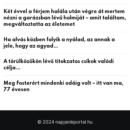
Két évvel a férjem halála után végre át mertem
nézni a garázsban lévő holmiját – amit találtam,
megváltoztatta az életemet
Ha alvás közben folyik a nyálad, az annak a
jele, hogy az agyad…
A törülközőkön lévő titokzatos csíkok valódi
célja…
Meg Fosterért mindenki odáig volt – itt van ma,
77 évesen
© 2024 napjainkportal.hu