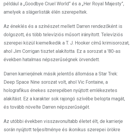
például a „Goodbye Cruel World” és a „Her Royal Majesty”,
amelyek a slágerlisták élén szerepeltek.
Az éneklés és a színészet mellett Darren rendezőként is
dolgozott, és több televíziós műsort irányított. Televíziós
szerepei közül kiemelkedik a T. J. Hooker című krimisorozat,
ahol Jim Corrigan tisztet alakította. Ez a sorozat a ’80-as
években hatalmas népszerűségnek örvendett.
Darren karrierjének másik jelentős állomása a Star Trek:
Deep Space Nine sorozat volt, ahol Vic Fontaine, a
holografikus énekes szerepében nyújtott emlékezetes
alakítást. Ez a karakter sok rajongó szívébe belopta magát,
és tovább növelte Darren népszerűségét.
Az utóbbi években visszavonultabb életet élt, de karrierje
során nyújtott teljesítménye és ikonikus szerepei örökre