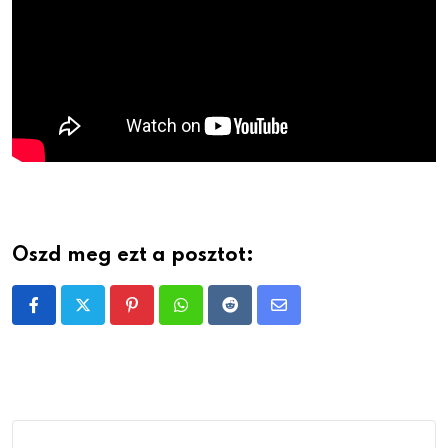
Oszd meg ezt a posztot:
Pinterest
Whatsapp
Reddit
Share
via
Email