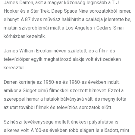
James Darren, akit a magyar közönség leginkább a T. J.
Hooker és a Star Trek: Deep Space Nine sorozatokból ismer,
elhunyt. A 87 éves művész halálhírét a családja jelentette be,
miután szívproblémái miatt a Los Angeles-i Cedars-Sinai
kórházban kezelték.
James William Ercolani néven született, és a film- és
televízióipar egyik meghatározó alakja volt évtizedeken
keresztül.
Darren karrierje az 1950-es és 1960-as években indult,
amikor a Gidget című filmekkel szerzett hírnevet. Ezzel a
szereppel hamar a fiatalok bálványává vált, és megnyitotta
az utat további filmek és televíziós sorozatok előtt.
Színészi tevékenysége mellett énekesi pályafutása is
sikeres volt. A ’60-as években több slágert is előadott, mint