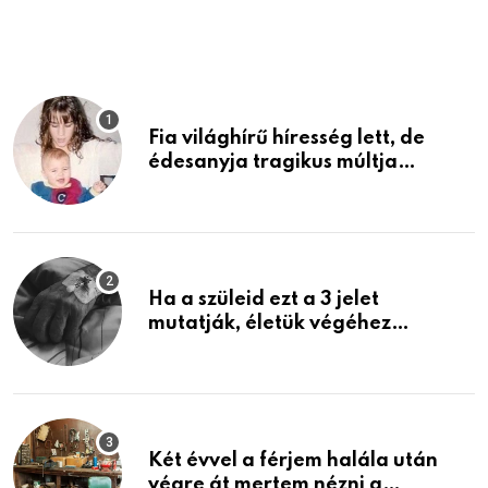
Fia világhírű híresség lett, de
édesanyja tragikus múltja
rosszabb, mint azt el tudnád
képzelni
Ha a szüleid ezt a 3 jelet
mutatják, életük végéhez
közeledhetnek. Készülj fel arra,
ami jön
Két évvel a férjem halála után
végre át mertem nézni a