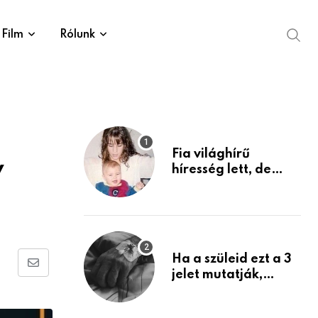
Film
Rólunk
Fia világhírű
y
híresség lett, de
édesanyja tragikus
múltja rosszabb,
mint azt el tudnád
képzelni
Ha a szüleid ezt a 3
Share
jelet mutatják,
életük végéhez
via
közeledhetnek.
Email