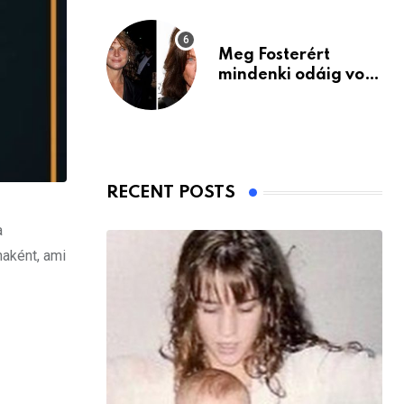
Meg Fosterért
mindenki odáig volt
– itt van ma, 77
évesen
RECENT POSTS
a
naként, ami