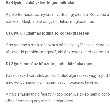
B) 4 lyuk, szabálykövető gondolkodás
A póló természetes nyílásait vetted figyelembe. Kedveled a 
extrákat. Megbízható és gyakorlatias megközelítés.
C) 6 lyuk, rugalmas logika, jó kontextusérzék
Összeadtad a szakadásokat a póló alap nyílásaival. Képes va
részek. Jó problémamegoldó, aki észreveszi a részletet és 
D) 8 lyuk, merész képzelet, néha túlzásba esve
Extra csavart kerestél, például belső átjárásokat vagy rejtet
amelyeket mások nem látnak, vagy mókásnak találnak.
A nárcizmusra utaló felirat inkább poén. Ez a kép nem diagnos
közelítesz meg egy vizuális feladványt.