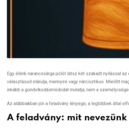
Egy élénk narancssárga pólót látsz két szakadt nyílással az el
választásod elárulja, mennyire vagy nárcisztikus. Mielőtt m
inkább a gondolkodásmódodat mutatja, nem a személyisége
Az alábbiakban jön a feladvány lényege, a legtöbbek által 
A feladvány: mit nevezünk