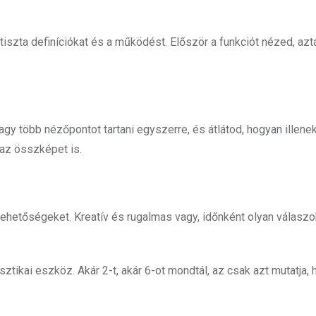
tiszta definíciókat és a működést. Először a funkciót nézed, azt
gy több nézőpontot tartani egyszerre, és átlátod, hogyan illene
az összképet is.
t lehetőségeket. Kreatív és rugalmas vagy, időnként olyan válaszok
ztikai eszköz. Akár 2-t, akár 6-ot mondtál, az csak azt mutatja,