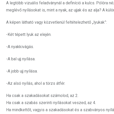
A legtöbb vizuális feladványnál a definíció a kulcs. Pólóra
meglévő nyílásokat is, mint a nyak, az ujjak és az alja? A k
A képen látható vagy közvetlenül feltételezhető „lyukak”:
-Két tépett lyuk az elején.
-A nyakkivágás.
-A bal ujj nyílása.
-A jobb ujj nyílása.
-Az alsó nyílás, ahol a törzs átfér.
Ha csak a szakadásokat számolod, az 2.
Ha csak a szabás szerinti nyílásokat veszed, az 4.
Ha mindkettőt, vagyis a szakadásokat és a szabványos nyílás