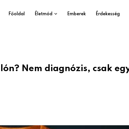
Főoldal
Életmód
Emberek
Érdekesség
ólón? Nem diagnózis, csak eg