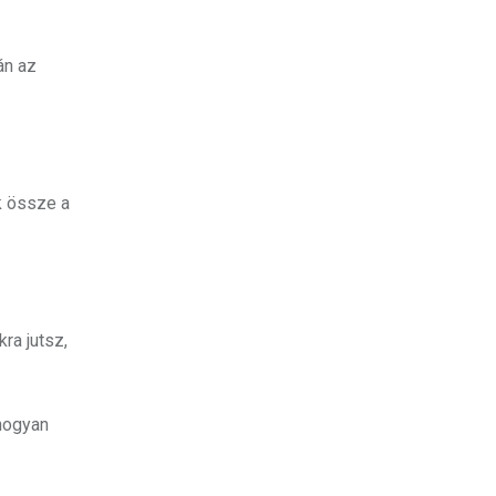
án az
k össze a
ra jutsz,
 hogyan