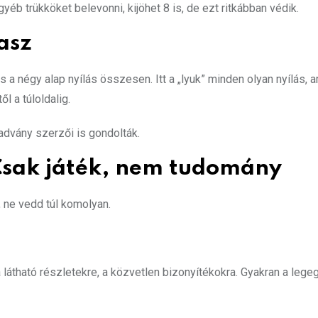
b trükköket belevonni, kijöhet 8 is, de ezt ritkábban védik.
asz
a négy alap nyílás összesen. Itt a „lyuk” minden olyan nyílás, 
l a túloldalig.
ladvány szerzői is gondolták.
 Csak játék, nem tudomány
 ne vedd túl komolyan.
látható részletekre, a közvetlen bizonyítékokra. Gyakran a lege