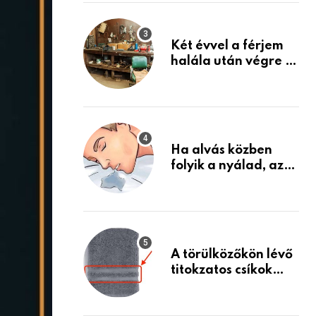
Készülj fel arra, ami
jön
Két évvel a férjem
halála után végre át
mertem nézni a
garázsban lévő
holmiját – amit
találtam,
megváltoztatta az
Ha alvás közben
életemet
folyik a nyálad, az
annak a jele, hogy
az agyad…
A törülközőkön lévő
titokzatos csíkok
valódi célja…