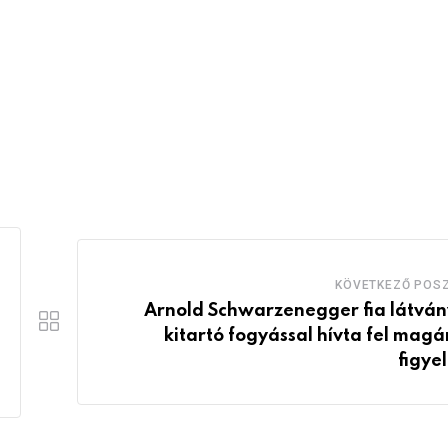
KÖVETKEZŐ POS
Arnold Schwarzenegger fia látván
kitartó fogyással hívta fel magá
figye