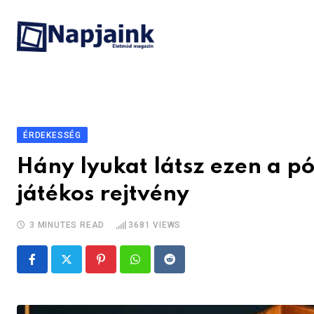
Skip
to
content
ÉRDEKESSÉG
Hány lyukat látsz ezen a p
játékos rejtvény
3 MINUTES READ
3681
VIEWS
Pinterest
Whatsapp
Reddit