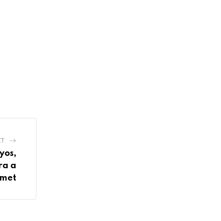
ZT
yos,
ra a
lmet