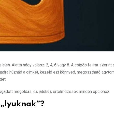
ején. Alatta négy válasz: 2, 4, 6 vagy 8. A csípős felirat szerint 
agadra húznád a címkét, kezeld ezt könnyed, megosztható agytor
det.
elfogadott megoldás, és játékos értelmezések minden opcióhoz.
 „lyuknak”?