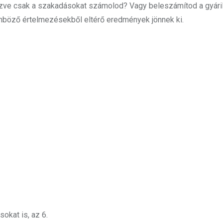
 nézve csak a szakadásokat számolod? Vagy beleszámítod a gyári
ülönböző értelmezésekből eltérő eredmények jönnek ki.
okat is, az 6.