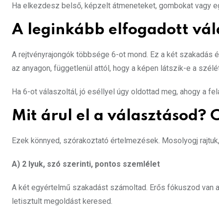
Ha elkezdesz belső, képzelt átmeneteket, gombokat vagy egyé
A leginkább elfogadott vál
A rejtvényrajongók többsége 6-ot mond. Ez a két szakadás és 
az anyagon, függetlenül attól, hogy a képen látszik-e a szélétő
Ha 6-ot válaszoltál, jó eséllyel úgy oldottad meg, ahogy a fe
Mit árul el a választásod?
Ezek könnyed, szórakoztató értelmezések. Mosolyogj rajtuk,
A) 2 lyuk, szó szerinti, pontos szemlélet
A két egyértelmű szakadást számoltad. Erős fókuszod van a 
letisztult megoldást keresed.