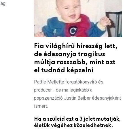
lag
Fia világhírű híresség lett,
de édesanyja tragikus
múltja rosszabb, mint azt
el tudnád képzelni
Pattie Mellette forgatókönyvíró és
producer - de ma leginkább a
popszenzáció Justin Beiber édesanyjaként
ismert.
Ha a szüleid ezt a 3 jelet mutatják,
életük végéhez közeledhetnek.