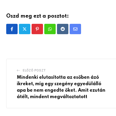
Oszd meg ezt a posztot:
Pinterest
Whatsapp
Reddit
Share
via
Email
ELŐZŐ POSZT
Mindenki elutasította az esőben ázó
ikreket, míg egy szegény egyedülálló
apa be nem engedte őket. Amit ezután
átélt, mindent megváltoztatott