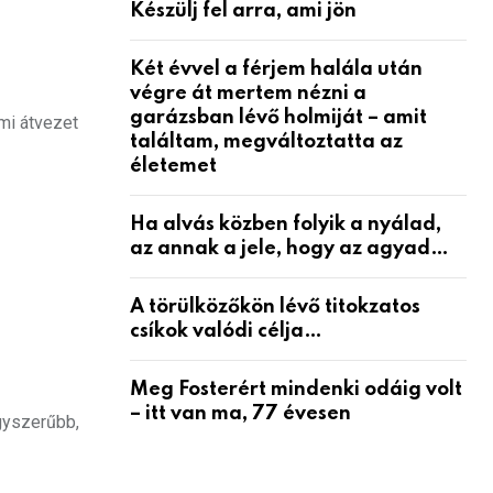
Készülj fel arra, ami jön
Két évvel a férjem halála után
végre át mertem nézni a
garázsban lévő holmiját – amit
ami átvezet
találtam, megváltoztatta az
életemet
Ha alvás közben folyik a nyálad,
az annak a jele, hogy az agyad…
A törülközőkön lévő titokzatos
csíkok valódi célja…
Meg Fosterért mindenki odáig volt
– itt van ma, 77 évesen
gyszerűbb,