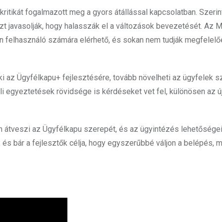
tikát fogalmazott meg a gyors átállással kapcsolatban. Szerin
azt javasolják, hogy halasszák el a változások bevezetését. Az
en felhasználó számára elérhető, és sokan nem tudják megfelelő
 ki az Ügyfélkapu+ fejlesztésére, tovább növelheti az ügyfelek 
 egyeztetések rövidsége is kérdéseket vet fel, különösen az ú
n átveszi az Ügyfélkapu szerepét, és az ügyintézés lehetőségei
, és bár a fejlesztők célja, hogy egyszerűbbé váljon a belépés, 