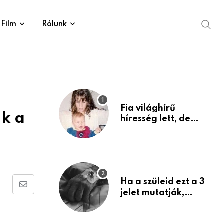
Film
Rólunk
Fia világhírű
ik a
híresség lett, de
édesanyja tragikus
múltja rosszabb,
mint azt el tudnád
képzelni
Ha a szüleid ezt a 3
Share
jelet mutatják,
életük végéhez
via
közeledhetnek.
Email