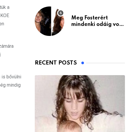
tük a
 MKOE
Meg Fosterért
en
mindenki odáig volt
– itt van ma, 77
évesen
számára
j
RECENT POSTS
 is bővülni
még mindig