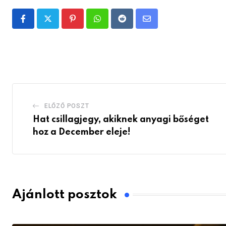
Pinterest
Whatsapp
Reddit
Share
via
Email
ELŐZŐ POSZT
Hat csillagjegy, akiknek anyagi bőséget
hoz a December eleje!
Ajánlott posztok