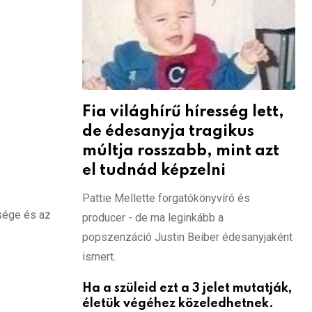
Fia világhírű híresség lett,
de édesanyja tragikus
múltja rosszabb, mint azt
el tudnád képzelni
Pattie Mellette forgatókönyvíró és
tsége és az
producer - de ma leginkább a
popszenzáció Justin Beiber édesanyjaként
ismert.
Ha a szüleid ezt a 3 jelet mutatják,
életük végéhez közeledhetnek.