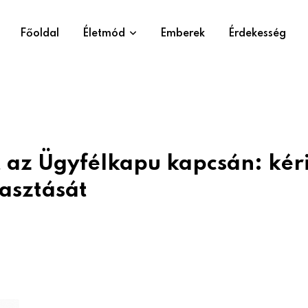
Főoldal
Életmód
Emberek
Érdekesség
t az Ügyfélkapu kapcsán: kér
asztását