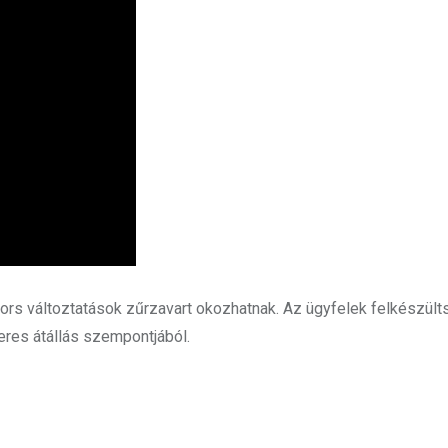
yors változtatások zűrzavart okozhatnak. Az ügyfelek felkészül
res átállás szempontjából.