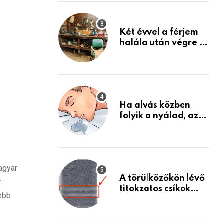
Készülj fel arra, ami
jön
Két évvel a férjem
halála után végre át
mertem nézni a
garázsban lévő
holmiját – amit
találtam,
megváltoztatta az
Ha alvás közben
életemet
folyik a nyálad, az
annak a jele, hogy
az agyad…
agyar
A törülközőkön lévő
t
titokzatos csíkok
sebb
valódi célja…