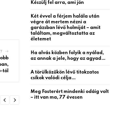
Készülj fel arra, ami jön
Két évvel a férjem halála után
végre át mertem nézni a
garázsban lévő holmiját – amit
találtam, megváltoztatta az
életemet
ZT
Ha alvás közben folyik a nyálad,
yobb
az annak a jele, hogy az agyad…
ban,
-tól
A törülközőkön lévő titokzatos
csíkok valódi célja…
Meg Fosterért mindenki odáig volt
– itt van ma, 77 évesen