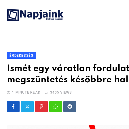
Skip
to
content
ÉRDEKESSÉG
Ismét egy váratlan fordula
megszüntetés későbbre hal
1 MINUTE READ
3405
VIEWS
Pinterest
Whatsapp
Reddit