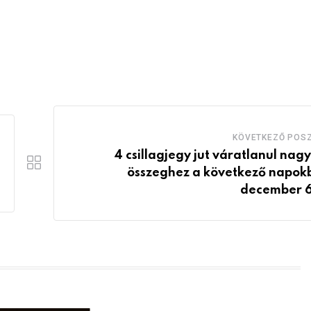
KÖVETKEZŐ POS
4 csillagjegy jut váratlanul nag
összeghez a következő napok
december 6