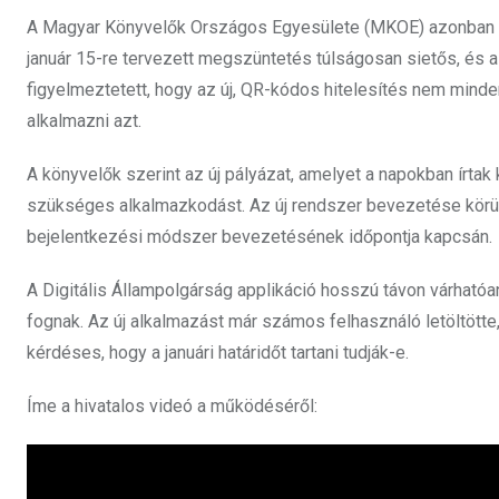
A Magyar Könyvelők Országos Egyesülete (MKOE) azonban kri
január 15-re tervezett megszüntetés túlságosan sietős, és 
figyelmeztetett, hogy az új, QR-kódos hitelesítés nem mind
alkalmazni azt.
A könyvelők szerint az új pályázat, amelyet a napokban írtak
szükséges alkalmazkodást. Az új rendszer bevezetése körüli
bejelentkezési módszer bevezetésének időpontja kapcsán.
A Digitális Állampolgárság applikáció hosszú távon várhatóa
fognak. Az új alkalmazást már számos felhasználó letöltötte
kérdéses, hogy a januári határidőt tartani tudják-e.
Íme a hivatalos videó a működéséről: