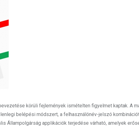
bevezetése körüli fejlemények ismételten figyelmet kaptak. A m
lenlegi belépési módszert, a felhasználónév-jelszó kombináció
tális Állampolgárság applikációk terjedése várható, amelyek erő