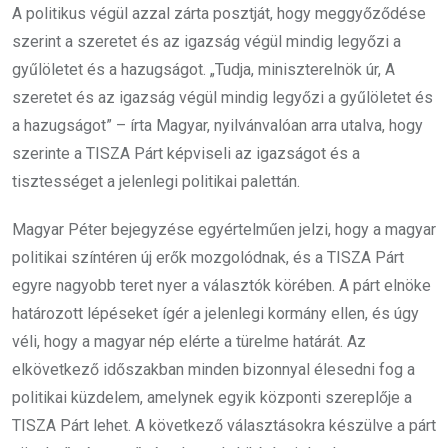
A politikus végül azzal zárta posztját, hogy meggyőződése
szerint a szeretet és az igazság végül mindig legyőzi a
gyűlöletet és a hazugságot. „Tudja, miniszterelnök úr, A
szeretet és az igazság végül mindig legyőzi a gyűlöletet és
a hazugságot” – írta Magyar, nyilvánvalóan arra utalva, hogy
szerinte a TISZA Párt képviseli az igazságot és a
tisztességet a jelenlegi politikai palettán.
Magyar Péter bejegyzése egyértelműen jelzi, hogy a magyar
politikai színtéren új erők mozgolódnak, és a TISZA Párt
egyre nagyobb teret nyer a választók körében. A párt elnöke
határozott lépéseket ígér a jelenlegi kormány ellen, és úgy
véli, hogy a magyar nép elérte a türelme határát. Az
elkövetkező időszakban minden bizonnyal élesedni fog a
politikai küzdelem, amelynek egyik központi szereplője a
TISZA Párt lehet. A következő választásokra készülve a párt