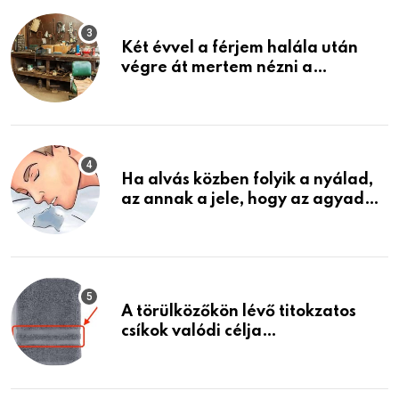
Két évvel a férjem halála után
végre át mertem nézni a
garázsban lévő holmiját – amit
találtam, megváltoztatta az
életemet
Ha alvás közben folyik a nyálad,
az annak a jele, hogy az agyad…
A törülközőkön lévő titokzatos
csíkok valódi célja…