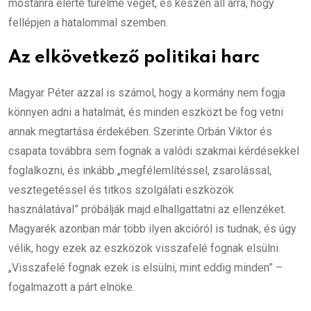
mostanra elérte türelme végét, és készen áll arra, hogy
fellépjen a hatalommal szemben.
Az elkövetkező politikai harc
Magyar Péter azzal is számol, hogy a kormány nem fogja
könnyen adni a hatalmát, és minden eszközt be fog vetni
annak megtartása érdekében. Szerinte Orbán Viktor és
csapata továbbra sem fognak a valódi szakmai kérdésekkel
foglalkozni, és inkább „megfélemlítéssel, zsarolással,
vesztegetéssel és titkos szolgálati eszközök
használatával” próbálják majd elhallgattatni az ellenzéket.
Magyarék azonban már több ilyen akcióról is tudnak, és úgy
vélik, hogy ezek az eszközök visszafelé fognak elsülni.
„Visszafelé fognak ezek is elsülni, mint eddig minden” –
fogalmazott a párt elnöke.