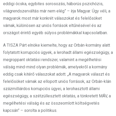
eddigi ócska, egybites sorosozás, háborús pszichózis,
világrendszerváltás már nem elég” – írja Magyar. Úgy véli, a
magyarok most már konkrét válaszokat és felelősöket
várnak, különösen az uniós források eltűnésével és az
országot érintő egyéb súlyos problémákkal kapcsolatban.
A TISZA Párt elnöke kiemelte, hogy az Orbán-kormány alatt
folytatott korrupciós ügyek, a lerohadt állami egészségügy, a
megroppant oktatási rendszer, valamint a megélhetési
válság mind-mind olyan problémák, amelyekről a kormány
eddig csak kitérő válaszokat adott. „A magyarok választ és
felelősöket várnak az ellopott uniós források, az Orbán-klán
százmilliárdos korrupciós ügyei, a lerohasztott állami
egészségügy, a szétzüllesztett oktatás, a tönkretett MÁV, a
megélhetési válság és az összeomlott költségvetés
kapcsán” – sorolta a politikus.