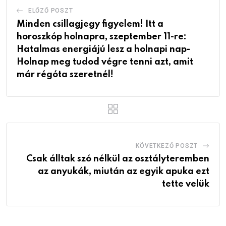
ELŐZŐ POSZT
Minden csillagjegy figyelem! Itt a
horoszkóp holnapra, szeptember 11-re:
Hatalmas energiájú lesz a holnapi nap-
Holnap meg tudod végre tenni azt, amit
már régóta szeretnél!
KÖVETKEZŐ POSZT
Csak álltak szó nélkül az osztályteremben
az anyukák, miután az egyik apuka ezt
tette velük