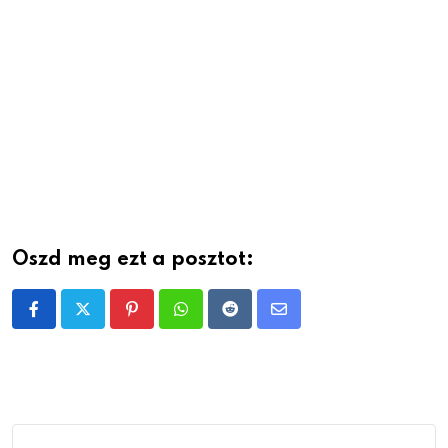
Oszd meg ezt a posztot:
Pinterest
Whatsapp
Reddit
Share
via
Email