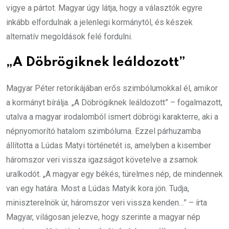
vigye a pártot. Magyar úgy látja, hogy a választók egyre
inkább elfordulnak a jelenlegi kormánytól, és készek
alternatív megoldások felé fordulni.
„A Döbrögiknek leáldozott”
Magyar Péter retorikájában erős szimbólumokkal él, amikor
a kormányt bírálja. „A Döbrögiknek leáldozott” – fogalmazott,
utalva a magyar irodalomból ismert döbrögi karakterre, aki a
népnyomorító hatalom szimbóluma. Ezzel párhuzamba
állította a Lúdas Matyi történetét is, amelyben a kisember
háromszor veri vissza igazságot követelve a zsarnok
uralkodót. „A magyar egy békés, türelmes nép, de mindennek
van egy határa. Most a Lúdas Matyik kora jön. Tudja,
miniszterelnök úr, háromszor veri vissza kenden…” – írta
Magyar, világosan jelezve, hogy szerinte a magyar nép