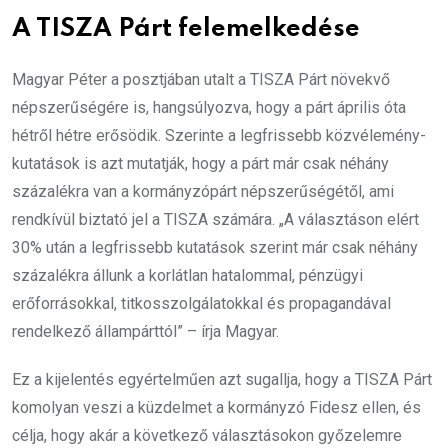
A TISZA Párt felemelkedése
Magyar Péter a posztjában utalt a TISZA Párt növekvő
népszerűségére is, hangsúlyozva, hogy a párt április óta
hétről hétre erősödik. Szerinte a legfrissebb közvélemény-
kutatások is azt mutatják, hogy a párt már csak néhány
százalékra van a kormányzópárt népszerűségétől, ami
rendkívül biztató jel a TISZA számára. „A választáson elért
30% után a legfrissebb kutatások szerint már csak néhány
százalékra állunk a korlátlan hatalommal, pénzügyi
erőforrásokkal, titkosszolgálatokkal és propagandával
rendelkező állampárttól” – írja Magyar.
Ez a kijelentés egyértelműen azt sugallja, hogy a TISZA Párt
komolyan veszi a küzdelmet a kormányzó Fidesz ellen, és
célja, hogy akár a következő választásokon győzelemre