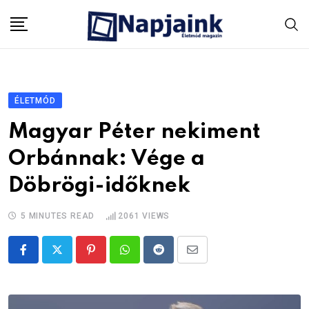
Skip
to
content
ÉLETMÓD
Magyar Péter nekiment
Orbánnak: Vége a
Döbrögi-időknek
5 MINUTES READ
2061
VIEWS
Pinterest
Whatsapp
Reddit
Share
via
Email