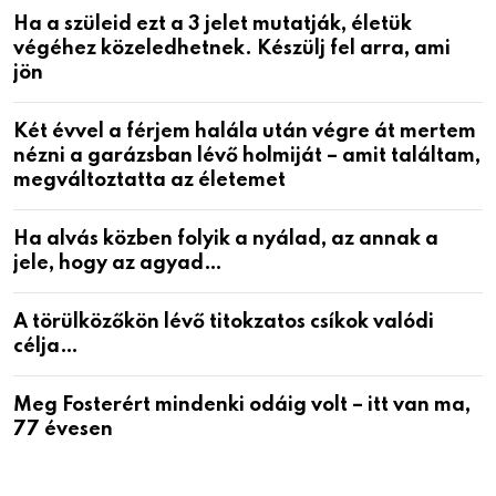
Ha a szüleid ezt a 3 jelet mutatják, életük
végéhez közeledhetnek. Készülj fel arra, ami
jön
Két évvel a férjem halála után végre át mertem
nézni a garázsban lévő holmiját – amit találtam,
megváltoztatta az életemet
Ha alvás közben folyik a nyálad, az annak a
jele, hogy az agyad…
A törülközőkön lévő titokzatos csíkok valódi
célja…
Meg Fosterért mindenki odáig volt – itt van ma,
77 évesen