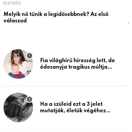
ÉLETMÓD
É
Melyik nő tűnik a legidősebbnek? Az első
D
válaszod
j
Fia világhírű híresség lett, de
édesanyja tragikus múltja
rosszabb, mint azt el tudnád
képzelni
Ha a szüleid ezt a 3 jelet
mutatják, életük végéhez
közeledhetnek. Készülj fel arra,
ami jön