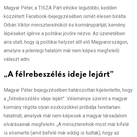
Magyar Péter, a TISZA Párt elnöke legutóbbi, kedden
közzétett Facebook-bejegyzésében ismét élesen bírálta
Orbán Viktor miniszterelnököt és kormánypártját, kemény
lépéseket ígérve a politikai jövőre nézve. Az üzenetében
arra utalt, hogy új politikai helyzet állt elő Magyarországon,
amelyre a jelenlegi hatalom már nem képes megfelelő
választ adni.
„A félrebeszélés ideje lejárt”
Magyar Péter bejegyzésében határozottan kijelentette, hogy
a „félrebeszélés ideje lejárt”. Véleménye szerint a magyar
kormány régóta olyan eszközökkel próbálja fenntartani
hatalmát, amelyek már nem képesek a magyar társadalom
elvárásainak megfelelni. „A miniszterelnök most már kifelé
is elismerte (amit befelé már eddig is tudtak), hogy az