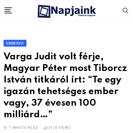
Skip
to
content
EMBEREK
Varga Judit volt férje,
Magyar Péter most Tiborcz
István titkáról írt: “Te egy
igazán tehetséges ember
vagy, 37 évesen 100
milliárd…”
1 MINUTE READ
3126
VIEWS