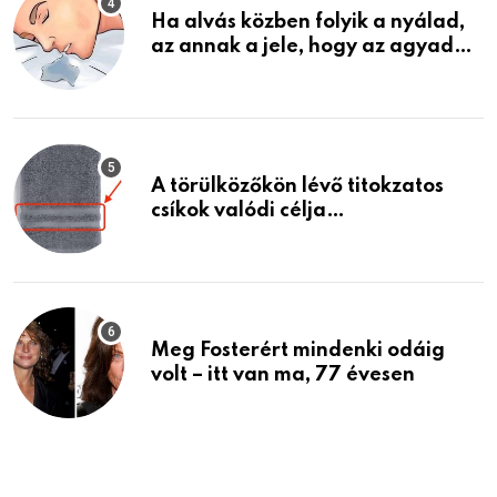
Ha alvás közben folyik a nyálad,
az annak a jele, hogy az agyad…
A törülközőkön lévő titokzatos
csíkok valódi célja…
Meg Fosterért mindenki odáig
volt – itt van ma, 77 évesen