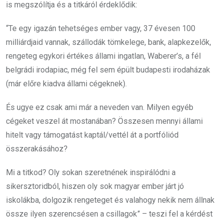
is megszólítja és a titkáról érdeklődik:
“Te egy igazán tehetséges ember vagy, 37 évesen 100
milliárdjaid vannak, szállodák tömkelege, bank, alapkezelők,
rengeteg egykori értékes állami ingatlan, Waberer’s, a fél
belgrádi irodapiac, még fel sem épült budapesti irodaházak
(már előre kiadva állami cégeknek).
És ugye ez csak ami már a neveden van. Milyen egyéb
cégeket veszel át mostanában? Összesen mennyi állami
hitelt vagy támogatást kaptál/vettél át a portfóliód
összerakásához?
Mi a titkod? Oly sokan szeretnének inspirálódni a
sikersztoridból, hiszen oly sok magyar ember járt jó
iskolákba, dolgozik rengeteget és valahogy nekik nem állnak
össze ilyen szerencsésen a csillagok” – teszi fel a kérdést