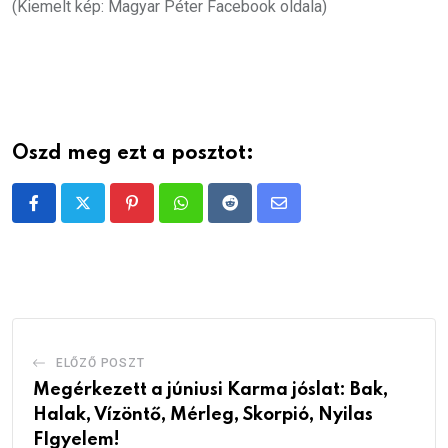
(Kiemelt kép: Magyar Péter Facebook oldala)
Oszd meg ezt a posztot:
Pinterest
Whatsapp
Reddit
Share
via
Email
ELŐZŐ POSZT
Megérkezett a júniusi Karma jóslat: Bak,
Halak, Vízöntő, Mérleg, Skorpió, Nyilas
FIgyelem!