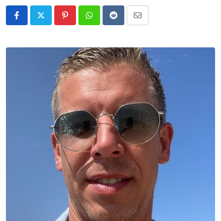
Pinterest
Whatsapp
Reddit
Share
via
Email