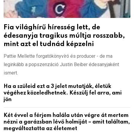
Fia világhírű híresség lett, de
édesanyja tragikus múltja rosszabb,
mint azt el tudnád képzelni
Pattie Mellette forgatókönyvíró és producer - de ma
leginkább a popszenzáció Justin Beiber édesanyjaként
ismert.
Ha a szüleid ezt a 3 jelet mutatják, életük
végéhez közeledhetnek. Készülj fel arra, ami
jön
Két évvel a férjem halála után végre át mertem
nézni a garázsban lévő holmiját – amit találtam,
megváltoztatta az életemet