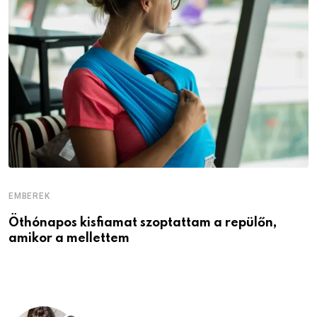
EMBEREK
E
Öthónapos kisfiamat szoptattam a repülőn,
M
amikor a mellettem
l