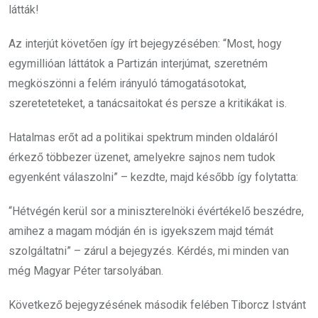
látták!
Az interjút követően így írt bejegyzésében: “Most, hogy
egymillióan láttátok a Partizán interjúmat, szeretném
megköszönni a felém irányuló támogatásotokat,
szereteteteket, a tanácsaitokat és persze a kritikákat is.
Hatalmas erőt ad a politikai spektrum minden oldaláról
érkező többezer üzenet, amelyekre sajnos nem tudok
egyenként válaszolni” – kezdte, majd később így folytatta:
“Hétvégén kerül sor a miniszterelnöki évértékelő beszédre,
amihez a magam módján én is igyekszem majd témát
szolgáltatni” – zárul a bejegyzés. Kérdés, mi minden van
még Magyar Péter tarsolyában.
Következő bejegyzésének második felében Tiborcz Istvánt