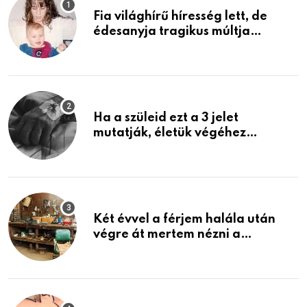
Fia világhírű híresség lett, de
édesanyja tragikus múltja
rosszabb, mint azt el tudnád
képzelni
Ha a szüleid ezt a 3 jelet
mutatják, életük végéhez
közeledhetnek. Készülj fel arra,
ami jön
Két évvel a férjem halála után
végre át mertem nézni a
garázsban lévő holmiját – amit
találtam, megváltoztatta az
életemet