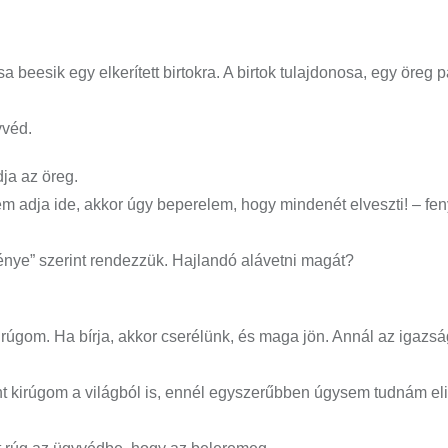
beesik egy elkerített birtokra. A birtok tulajdonosa, egy öreg p
yvéd.
ja az öreg.
 adja ide, akkor úgy beperelem, hogy mindenét elveszti! – fen
rvénye” szerint rendezzük. Hajlandó alávetni magát?
gom. Ha bírja, akkor cserélünk, és maga jön. Annál az igazság
ont kirúgom a világból is, ennél egyszerűbben úgysem tudnám eli