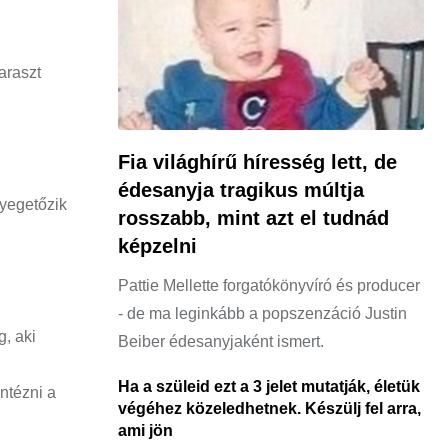
araszt
Fia világhírű híresség lett, de
édesanyja tragikus múltja
yegetőzik
rosszabb, mint azt el tudnád
képzelni
Pattie Mellette forgatókönyvíró és producer
- de ma leginkább a popszenzáció Justin
, aki
Beiber édesanyjaként ismert.
Ha a szüleid ezt a 3 jelet mutatják, életük
ntézni a
végéhez közeledhetnek. Készülj fel arra,
ami jön