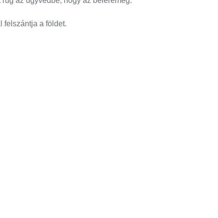
t rúg az ügyvédbe, hogy az beleremeg.
felszántja a földet.