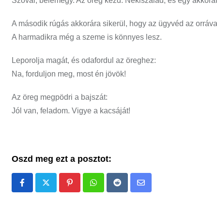
Szóval, belemegy. Az öreg kezd. Nekiszalad, és egy akkorá
A második rúgás akkorára sikerül, hogy az ügyvéd az orrával 
A harmadikra még a szeme is könnyes lesz.
Leporolja magát, és odafordul az öreghez:
Na, forduljon meg, most én jövök!
Az öreg megpödri a bajszát:
Jól van, feladom. Vigye a kacsáját!
Oszd meg ezt a posztot:
Pinterest
Whatsapp
Reddit
Share
via
Email