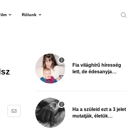
Film
Rólunk
Fia világhírű híresség
dsz
lett, de édesanyja
tragikus múltja
rosszabb, mint azt el
tudnád képzelni
Ha a szüleid ezt a 3 jelet
Share
mutatják, életük
végéhez
via
közeledhetnek. Készülj
Email