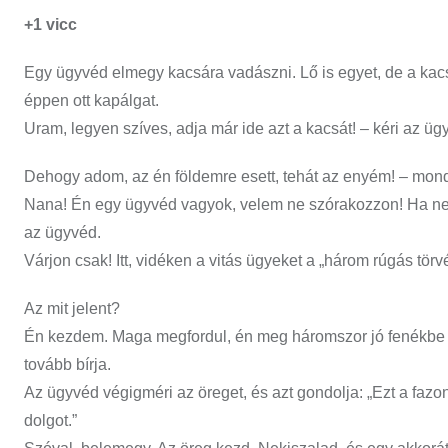
+1 vicc
Egy ügyvéd elmegy kacsára vadászni. Lő is egyet, de a kacsa 
éppen ott kapálgat.
Uram, legyen szíves, adja már ide azt a kacsát! – kéri az üg
Dehogy adom, az én földemre esett, tehát az enyém! – mond
Nana! Én egy ügyvéd vagyok, velem ne szórakozzon! Ha nem
az ügyvéd.
Várjon csak! Itt, vidéken a vitás ügyeket a „három rúgás tö
Az mit jelent?
Én kezdem. Maga megfordul, én meg háromszor jó fenékbe rú
tovább bírja.
Az ügyvéd végigméri az öreget, és azt gondolja: „Ezt a faz
dolgot.”