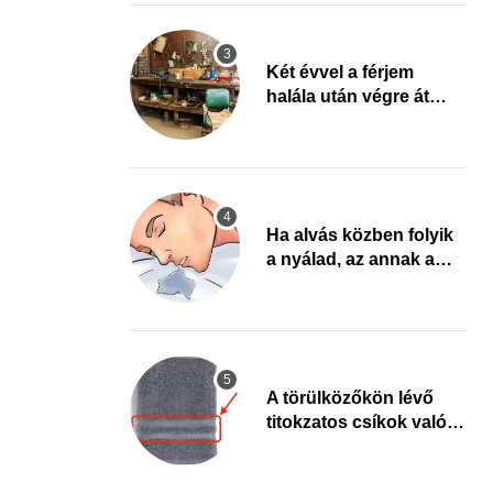
fel arra, ami jön
Két évvel a férjem
halála után végre át
mertem nézni a
garázsban lévő holmiját
– amit találtam,
megváltoztatta az
életemet
Ha alvás közben folyik
a nyálad, az annak a
jele, hogy az agyad…
A törülközőkön lévő
titokzatos csíkok valódi
célja…