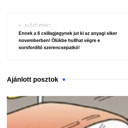
ELŐZŐ POSZT
Ennek a 6 csillagjegynek jut ki az anyagi siker
novemberben! Ölükbe hullhat végre e
sorsfordító szerencsepatkó!
Ajánlott posztok