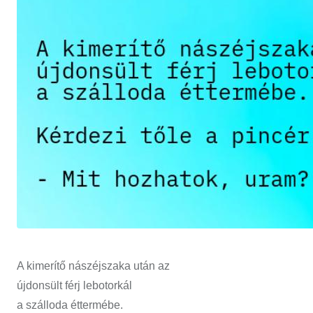
A kimerítő nászéjszaka után az
újdonsült férj lebotorkál
a szálloda éttermébe.