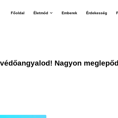
Főoldal
Életmód
Emberek
Érdekesség
n védőangyalod! Nagyon meglepő