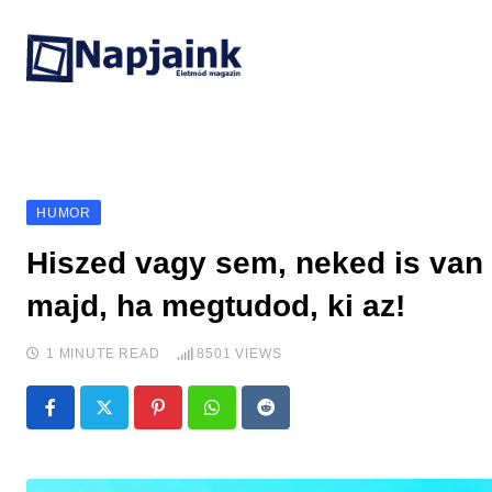
Skip
to
content
HUMOR
Hiszed vagy sem, neked is va
majd, ha megtudod, ki az!
1 MINUTE READ
8501
VIEWS
Pinterest
Whatsapp
Reddit