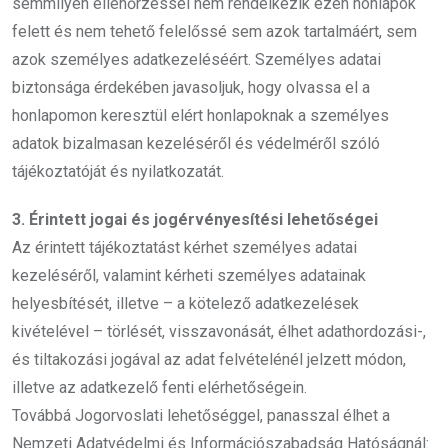
semmilyen ellenőrzéssel nem rendelkezik ezen honlapok
felett és nem tehető felelőssé sem azok tartalmáért, sem
azok személyes adatkezeléséért. Személyes adatai
biztonsága érdekében javasoljuk, hogy olvassa el a
honlapomon keresztül elért honlapoknak a személyes
adatok bizalmasan kezeléséről és védelméről szóló
tájékoztatóját és nyilatkozatát.
3. Érintett jogai és jogérvényesítési lehetőségei
Az érintett tájékoztatást kérhet személyes adatai
kezeléséről, valamint kérheti személyes adatainak
helyesbítését, illetve – a kötelező adatkezelések
kivételével – törlését, visszavonását, élhet adathordozási-,
és tiltakozási jogával az adat felvételénél jelzett módon,
illetve az adatkezelő fenti elérhetőségein.
Továbbá Jogorvoslati lehetőséggel, panasszal élhet a
Nemzeti Adatvédelmi és Információszabadság Hatóságnál: