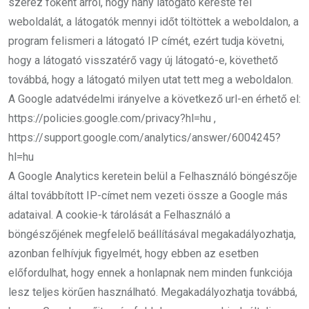
szerez főként arról, hogy hány látogató kereste fel
weboldalát, a látogatók mennyi időt töltöttek a weboldalon, a
program felismeri a látogató IP címét, ezért tudja követni,
hogy a látogató visszatérő vagy új látogató-e, követhető
továbbá, hogy a látogató milyen utat tett meg a weboldalon.
A Google adatvédelmi irányelve a következő url-en érhető el:
https://policies.google.com/privacy?hl=hu ,
https://support.google.com/analytics/answer/6004245?
hl=hu
A Google Analytics keretein belül a Felhasználó böngészője
által továbbított IP-címet nem vezeti össze a Google más
adataival. A cookie-k tárolását a Felhasználó a
böngészőjének megfelelő beállításával megakadályozhatja,
azonban felhívjuk figyelmét, hogy ebben az esetben
előfordulhat, hogy ennek a honlapnak nem minden funkciója
lesz teljes körűen használható. Megakadályozhatja továbbá,