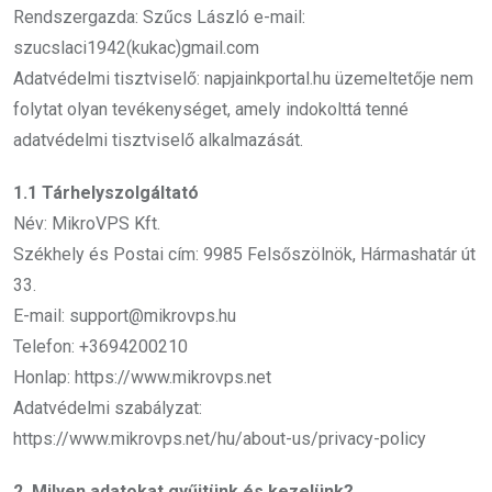
Rendszergazda: Szűcs László e-mail:
szucslaci1942(kukac)gmail.com
Adatvédelmi tisztviselő: napjainkportal.hu üzemeltetője nem
folytat olyan tevékenységet, amely indokolttá tenné
adatvédelmi tisztviselő alkalmazását.
1.1 Tárhelyszolgáltató
Név: MikroVPS Kft.
Székhely és Postai cím: 9985 Felsőszölnök, Hármashatár út
33.
E-mail:
support@mikrovps.hu
Telefon: +3694200210
Honlap: https://www.mikrovps.net
Adatvédelmi szabályzat:
https://www.mikrovps.net/hu/about-us/privacy-policy
2. Milyen adatokat gyűjtünk és kezelünk?