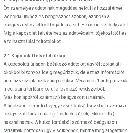
Ön személyes adatainak megadása nélkül is hozzáférhet
weboldalunkhoz és böngészhet azokon, azonban a
böngészéshez el kell fogadnia a süti – cookie szabályzatot.
Míg a kapcsolat felvételhez az adatvédelmi tájékoztatót és
a felhasználási feltételeket.
2.1 Kapcsolatfelvételi űrlap
A kapcsolati űrlapon beérkező adatokat ügyfélszolgálati
okokból bizonyos ideig megőrizzük, de ezt az információt
nem használjuk marketing célokra. Maximum 1 hétig őrizzük
meg, utána törlésre kerül a levelező rendszerből.
Más honlapokról származó beágyazott tartalmak
A honlapon elérhető bejegyzések külső forrásból származó
beágyazott tartalmakat (pl. videók, képek, cikkek stb.)
használhatnak. A külső forrásból származó beágyazott
tartalmak pontosan úgy viselkednek, mintha meglátogattunk