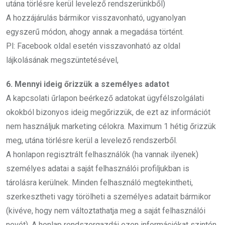
utána törlésre kerül levelező rendszerünkből)
A hozzájárulás bármikor visszavonható, ugyanolyan
egyszerű módon, ahogy annak a megadása történt.
Pl: Facebook oldal esetén visszavonható az oldal
lájkolásának megszüntetésével,
6. Mennyi ideig őrizzük a személyes adatot
A kapcsolati űrlapon beérkező adatokat ügyfélszolgálati
okokból bizonyos ideig megőrizzük, de ezt az információt
nem használjuk marketing célokra. Maximum 1 hétig őrizzük
meg, utána törlésre kerül a levelező rendszerből.
A honlapon regisztrált felhasználók (ha vannak ilyenek)
személyes adatai a saját felhasználói profiljukban is
tárolásra kerülnek. Minden felhasználó megtekintheti,
szerkesztheti vagy törölheti a személyes adatait bármikor
(kivéve, hogy nem változtathatja meg a saját felhasználói
nevét). A honlap rendszergazdái ezen információkat szintén