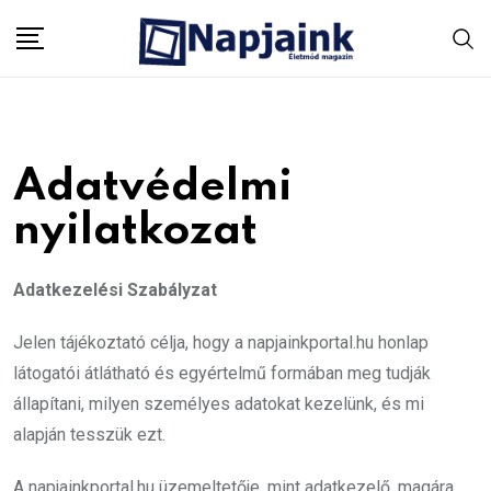
Skip
to
content
Adatvédelmi
nyilatkozat
Adatkezelési Szabályzat
Jelen tájékoztató célja, hogy a napjainkportal.hu honlap
látogatói átlátható és egyértelmű formában meg tudják
állapítani, milyen személyes adatokat kezelünk, és mi
alapján tesszük ezt.
A napjainkportal.hu üzemeltetője, mint adatkezelő, magára