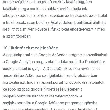
böngészőjében, a böngésző eszköztárától függően
található meg a cookie-k/sütik/követési funkciók
elhelyezkedései, általában azonban az Eszközök, azon belül
a Beállítások, azon belül az Adatvédelem beállításai alatt. Itt
beállíthatja, milyen követési funkciókat engedélyez/tilt meg
a számítógépén.
10. Hirdetések megjelenítése
A napjainkportal.hu a Google AdSense program használatával
a Google Analytics megszokott adatai mellett a DoubleClick
cookie adatait is gyűjti. A DoubleClick cookie révén lehet
használni az AdSense szolgáltatást, amely elsősorban
biztosítja azt, hogy a napjainkportal.hu weboldalra látogatók
később szabad google hirdetési felületeken a
napjainkportal.hu hirdetésével találkozzanak. A
napjainkportal.hu a Google AdSense programot igénybe
veszi online hirdetéseihez. A napjainkportal.hu és külső