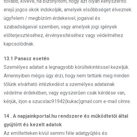
tovább, kivéve, ha bizonyítom, hogy azt olyan kényszerítő
erejű jogos okok indokolják, amelyek elsőbbséget élveznek
ügyfelem / megbízóm érdekeivel, jogaival és
szabadságaival szemben, vagy amelyek jogi igények
előterjesztéséhez, érvényesítéséhez vagy védelméhez
kapcsolódnak.
13.1 Panasz esetén
Személyes adatait a legnagyobb körültekintéssel kezeljük.
Amennyiben mégis úgy érzi, hogy nem tettünk meg minden
tőlünk elvárható intézkedést a személyes adatainak
védelme érdekében, vagy egyszerűen csak kérdése van,
kérjük, írjon a szucslac91942(kukac)gmail.com e-mail címre.
14 . A napjainkportal.hu rendszere és működtetői által
gyűjtött és kezelt adatok
Az említetteken kívül semmi féle adatgyűjtés és