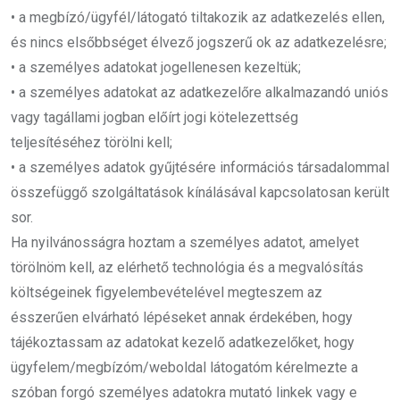
• a megbízó/ügyfél/látogató tiltakozik az adatkezelés ellen,
és nincs elsőbbséget élvező jogszerű ok az adatkezelésre;
• a személyes adatokat jogellenesen kezeltük;
• a személyes adatokat az adatkezelőre alkalmazandó uniós
vagy tagállami jogban előírt jogi kötelezettség
teljesítéséhez törölni kell;
• a személyes adatok gyűjtésére információs társadalommal
összefüggő szolgáltatások kínálásával kapcsolatosan került
sor.
Ha nyilvánosságra hoztam a személyes adatot, amelyet
törölnöm kell, az elérhető technológia és a megvalósítás
költségeinek figyelembevételével megteszem az
ésszerűen elvárható lépéseket annak érdekében, hogy
tájékoztassam az adatokat kezelő adatkezelőket, hogy
ügyfelem/megbízóm/weboldal látogatóm kérelmezte a
szóban forgó személyes adatokra mutató linkek vagy e