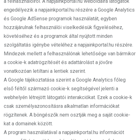
a felhasználóiról. A napjainkportal.hu weboldalra látogatók
engedélyezik a napjainkportal.hu részére a Google Analytics
és Google AdSense programok használatát, egyben
hozzájárulnak felhasználói viselkedésük figyeléséhez,
követéséhez és a programok által nyújtott minden
szolgáltatás igénybe vételéhez a napjainkportal.hu részére.
Mindezek mellett a felhasználónak lehetősége van bármikor
a cookie-k adatrögzítését és adattárolást a jövőre
vonatkozóan letiltani a lentiek szerint.
A Google tájékoztatása szerint a Google Analytics főleg
első féltől származó cookie-k segítségével jelenti a
webhelyén létrejött látogatói interakciókat. Ezek a cookie-k
csak személyazonosításra alkalmatlan információkat
rögzítenek. A böngészők nem osztják meg a saját cookie-
kat a domainek között.
A program használatával a napjainkportal.hu információt