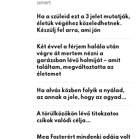
ismert.
Ha a szüleid ezt a 3 jelet mutatják,
életük végéhez közeledhetnek.
Készülj fel arra, ami jön
Két évvel a férjem halála után
végre át mertem nézni a
garázsban lévő holmiját – amit
találtam, megváltoztatta az
életemet
Ha alvás közben folyik a nyálad,
az annak a jele, hogy az agyad…
A törülközőkön lévő titokzatos
csíkok valódi célja…
Meg Fosterért mindenki odáig volt