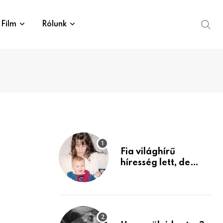
Film
Rólunk
Fia világhírű
híresség lett, de
édesanyja tragikus
múltja rosszabb,
mint azt el tudnád
képzelni