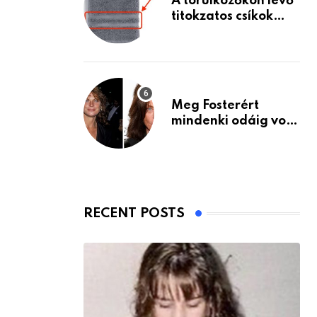
A törülközőkön lévő
titokzatos csíkok
valódi célja…
Meg Fosterért
mindenki odáig volt
– itt van ma, 77
évesen
RECENT POSTS