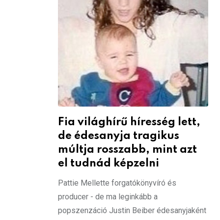
Fia világhírű híresség lett,
de édesanyja tragikus
múltja rosszabb, mint azt
el tudnád képzelni
Pattie Mellette forgatókönyvíró és
producer - de ma leginkább a
popszenzáció Justin Beiber édesanyjaként