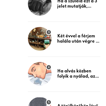
Ha a szüleid ezt a 3
jelet mutatják,
életük végéhez
közeledhetnek.
Készülj fel arra, ami
jön
Két évvel a férjem
halála után végre át
mertem nézni a
garázsban lévő
holmiját – amit
találtam,
megváltoztatta az
Ha alvás közben
életemet
folyik a nyálad, az
annak a jele, hogy
az agyad…