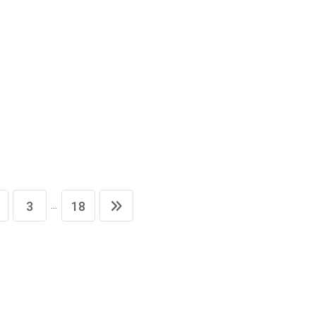
...
3
18