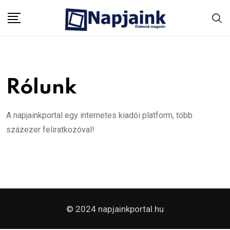
Skip
to
content
Rólunk
A napjainkportal egy internetes kiadói platform, több
százezer feliratkozóval!
© 2024 napjainkportal.hu