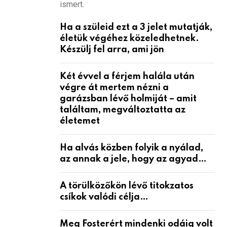
ismert.
Ha a szüleid ezt a 3 jelet mutatják,
életük végéhez közeledhetnek.
Készülj fel arra, ami jön
Két évvel a férjem halála után
végre át mertem nézni a
garázsban lévő holmiját – amit
találtam, megváltoztatta az
életemet
Ha alvás közben folyik a nyálad,
az annak a jele, hogy az agyad…
A törülközőkön lévő titokzatos
csíkok valódi célja…
Meg Fosterért mindenki odáig volt