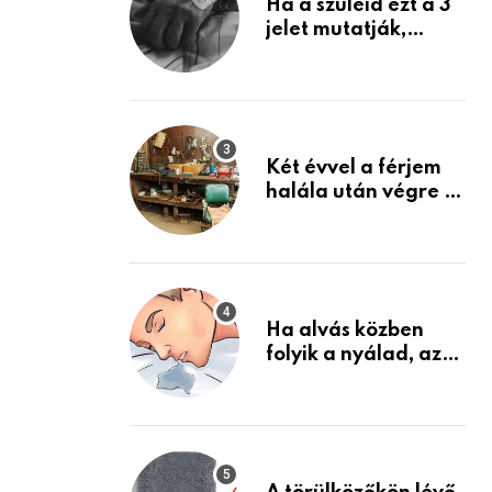
Ha a szüleid ezt a 3
jelet mutatják,
életük végéhez
közeledhetnek.
Készülj fel arra, ami
jön
Két évvel a férjem
halála után végre át
mertem nézni a
garázsban lévő
holmiját – amit
találtam,
megváltoztatta az
Ha alvás közben
életemet
folyik a nyálad, az
annak a jele, hogy
az agyad…