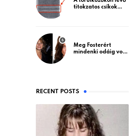
A törülközőkön lévő
titokzatos csíkok
valódi célja…
Meg Fosterért
mindenki odáig volt
– itt van ma, 77
évesen
RECENT POSTS