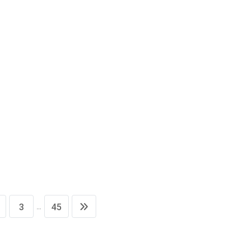
...
3
45