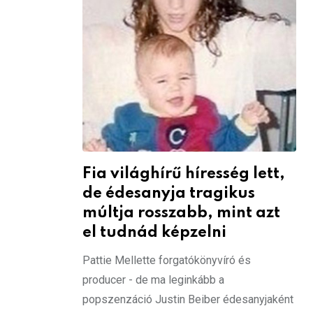
Fia világhírű híresség lett,
de édesanyja tragikus
múltja rosszabb, mint azt
el tudnád képzelni
Pattie Mellette forgatókönyvíró és
producer - de ma leginkább a
popszenzáció Justin Beiber édesanyjaként