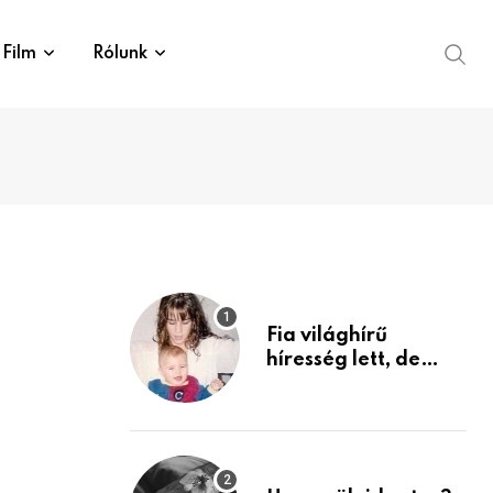
Film
Rólunk
Fia világhírű
híresség lett, de
édesanyja tragikus
múltja rosszabb,
mint azt el tudnád
képzelni