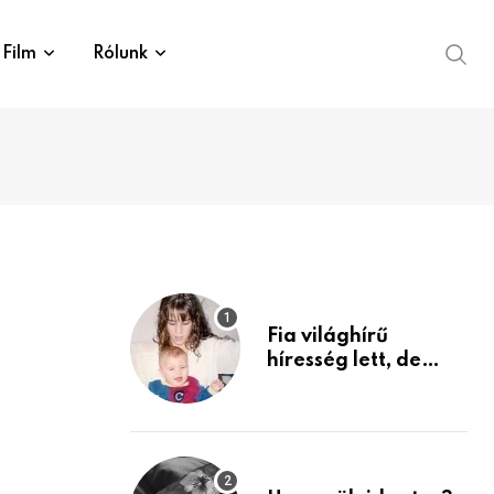
Film
Rólunk
Fia világhírű
híresség lett, de
édesanyja tragikus
múltja rosszabb,
mint azt el tudnád
képzelni