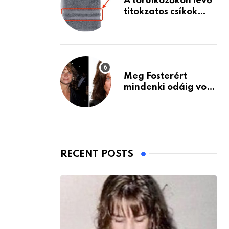
A törülközőkön lévő
titokzatos csíkok
valódi célja…
Meg Fosterért
mindenki odáig volt
– itt van ma, 77
évesen
RECENT POSTS