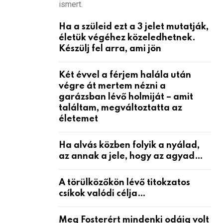
ismert.
Ha a szüleid ezt a 3 jelet mutatják,
életük végéhez közeledhetnek.
Készülj fel arra, ami jön
Két évvel a férjem halála után
végre át mertem nézni a
garázsban lévő holmiját – amit
találtam, megváltoztatta az
életemet
Ha alvás közben folyik a nyálad,
az annak a jele, hogy az agyad…
A törülközőkön lévő titokzatos
csíkok valódi célja…
Meg Fosterért mindenki odáig volt