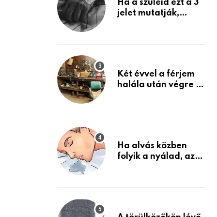
Ha a szüleid ezt a 3
jelet mutatják,
életük végéhez
közeledhetnek.
Készülj fel arra, ami
jön
Két évvel a férjem
halála után végre át
mertem nézni a
garázsban lévő
holmiját – amit
találtam,
megváltoztatta az
Ha alvás közben
életemet
folyik a nyálad, az
annak a jele, hogy
az agyad…