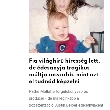
Fia világhírű híresség lett,
de édesanyja tragikus
múltja rosszabb, mint azt
el tudnád képzelni
Pattie Mellette forgatókönyvíró és
producer - de ma leginkább a
popszenzáció Justin Beiber édesanyjaként