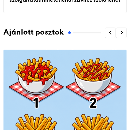
szolgáltatás hihetetlenül szívhez szóló lehet
Ajánlott posztok