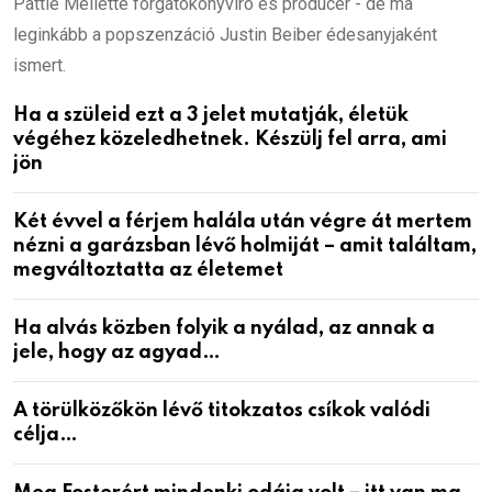
Pattie Mellette forgatókönyvíró és producer - de ma
leginkább a popszenzáció Justin Beiber édesanyjaként
ismert.
Ha a szüleid ezt a 3 jelet mutatják, életük
végéhez közeledhetnek. Készülj fel arra, ami
jön
Két évvel a férjem halála után végre át mertem
nézni a garázsban lévő holmiját – amit találtam,
megváltoztatta az életemet
Ha alvás közben folyik a nyálad, az annak a
jele, hogy az agyad…
A törülközőkön lévő titokzatos csíkok valódi
célja…