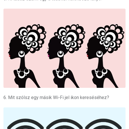
6. Mit szólsz egy másik Wi-Fi jel ikon kereséséhez?