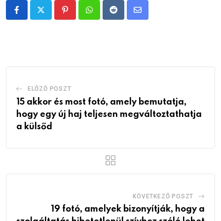
Pinterest
Whatsapp
Reddit
Share
via
Email
ELŐZŐ POSZT
15 akkor és most fotó, amely bemutatja,
hogy egy új haj teljesen megváltoztathatja
a külsőd
KÖVETKEZŐ POSZT
19 fotó, amelyek bizonyítják, hogy a