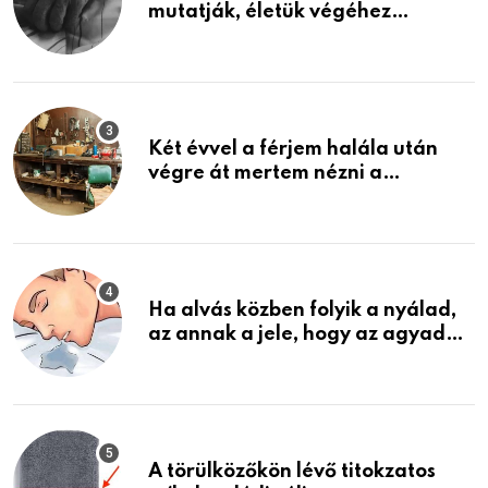
mutatják, életük végéhez
közeledhetnek. Készülj fel arra,
ami jön
Két évvel a férjem halála után
végre át mertem nézni a
garázsban lévő holmiját – amit
találtam, megváltoztatta az
életemet
Ha alvás közben folyik a nyálad,
az annak a jele, hogy az agyad…
A törülközőkön lévő titokzatos