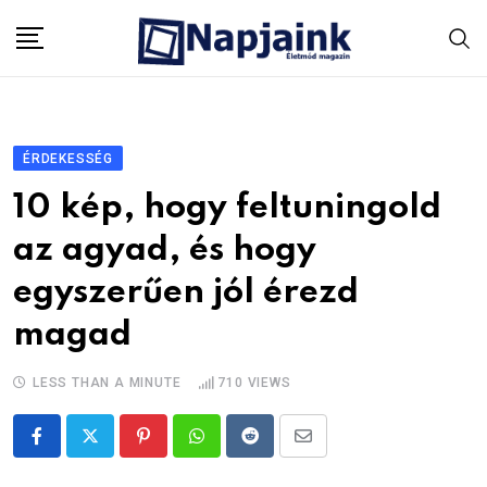
Skip
to
content
ÉRDEKESSÉG
10 kép, hogy feltuningold
az agyad, és hogy
egyszerűen jól érezd
magad
LESS THAN A MINUTE
710
VIEWS
Pinterest
Whatsapp
Reddit
Share
via