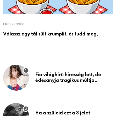
ÉRDEKESSÉG
É
Válassz egy tál sült krumplit, és tudd meg,
M
Fia világhírű híresség lett, de
édesanyja tragikus múltja
rosszabb, mint azt el tudnád
képzelni
Ha a szüleid ezt a 3 jelet