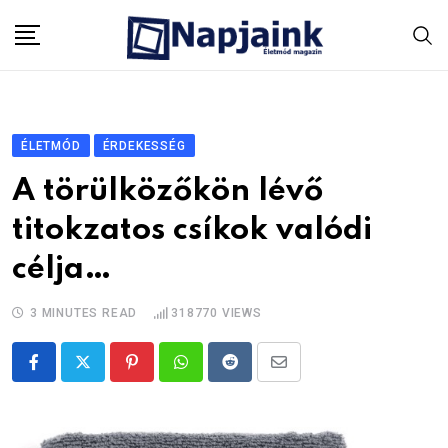
Skip
to
content
ÉLETMÓD
ÉRDEKESSÉG
A törülközőkön lévő
titokzatos csíkok valódi
célja…
3 MINUTES READ
318770
VIEWS
Pinterest
Whatsapp
Reddit
Share
via
Email