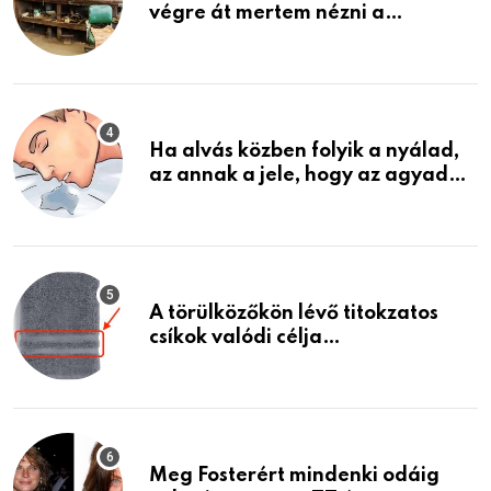
végre át mertem nézni a
garázsban lévő holmiját – amit
találtam, megváltoztatta az
életemet
Ha alvás közben folyik a nyálad,
az annak a jele, hogy az agyad…
A törülközőkön lévő titokzatos
csíkok valódi célja…
Meg Fosterért mindenki odáig