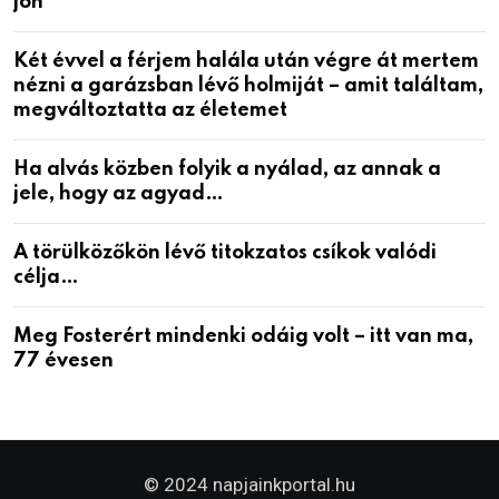
jön
Két évvel a férjem halála után végre át mertem
nézni a garázsban lévő holmiját – amit találtam,
megváltoztatta az életemet
Ha alvás közben folyik a nyálad, az annak a
jele, hogy az agyad…
A törülközőkön lévő titokzatos csíkok valódi
célja…
Meg Fosterért mindenki odáig volt – itt van ma,
77 évesen
© 2024 napjainkportal.hu