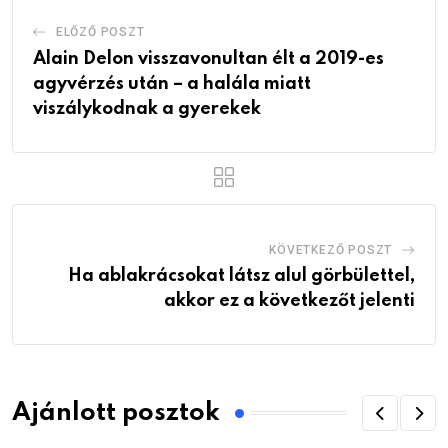
ELŐZŐ POSZT
Alain Delon visszavonultan élt a 2019-es
agyvérzés után – a halála miatt
viszálykodnak a gyerekek
KÖVETKEZŐ POSZT
Ha ablakrácsokat látsz alul görbülettel,
akkor ez a következőt jelenti
Ajánlott posztok