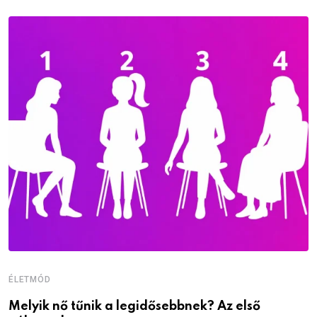
ÉLETMÓD
É
Melyik nő tűnik a legidősebbnek? Az első
D