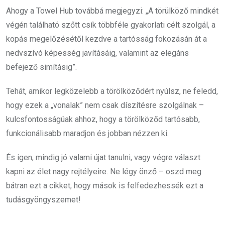
Ahogy a Towel Hub továbbá megjegyzi: „A törülköző mindkét
végén található szőtt csík többféle gyakorlati célt szolgál, a
kopás megelőzésétől kezdve a tartósság fokozásán át a
nedvszívó képesség javításáig, valamint az elegáns
befejező simításig”.
Tehát, amikor legközelebb a törölköződért nyúlsz, ne feledd,
hogy ezek a „vonalak” nem csak díszítésre szolgálnak –
kulcsfontosságúak ahhoz, hogy a törölköződ tartósabb,
funkcionálisabb maradjon és jobban nézzen ki.
És igen, mindig jó valami újat tanulni, vagy végre választ
kapni az élet nagy rejtélyeire. Ne légy önző – oszd meg
bátran ezt a cikket, hogy mások is felfedezhessék ezt a
tudásgyöngyszemet!