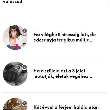
válaszod
j
Fia világhírű híresség lett, de
édesanyja tragikus múltja
rosszabb, mint azt el tudnád
képzelni
Ha a szüleid ezt a 3 jelet
mutatják, életük végéhez
közeledhetnek. Készülj fel arra,
ami jön
Két évvel a férjem halála után