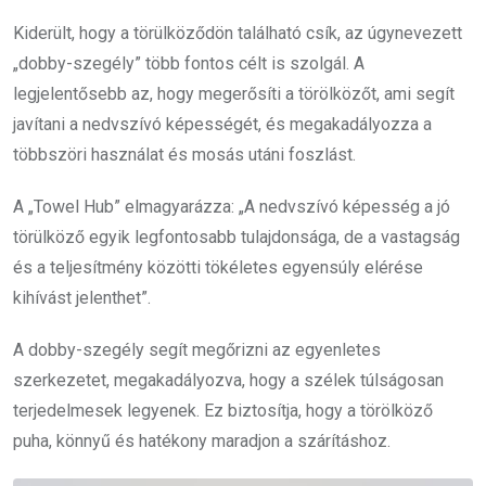
Kiderült, hogy a törülköződön található csík, az úgynevezett
„dobby-szegély” több fontos célt is szolgál. A
legjelentősebb az, hogy megerősíti a törölközőt, ami segít
javítani a nedvszívó képességét, és megakadályozza a
többszöri használat és mosás utáni foszlást.
A „Towel Hub” elmagyarázza: „A nedvszívó képesség a jó
törülköző egyik legfontosabb tulajdonsága, de a vastagság
és a teljesítmény közötti tökéletes egyensúly elérése
kihívást jelenthet”.
A dobby-szegély segít megőrizni az egyenletes
szerkezetet, megakadályozva, hogy a szélek túlságosan
terjedelmesek legyenek. Ez biztosítja, hogy a törölköző
puha, könnyű és hatékony maradjon a szárításhoz.