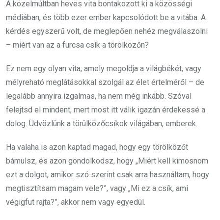
A közelmúltban heves vita bontakozott ki a közösségi
médiában, és több ezer ember kapcsolódott be a vitába. A
kérdés egyszerű volt, de meglepően nehéz megválaszolni
– miért van az a furcsa csík a törölközőn?
Ez nem egy olyan vita, amely megoldja a világbékét, vagy
mélyreható meglátásokkal szolgál az élet értelméről – de
legalább annyira izgalmas, ha nem még inkább. Szóval
felejtsd el mindent, mert most itt válik igazán érdekessé a
dolog. Üdvözlünk a törülközőcsíkok világában, emberek.
Ha valaha is azon kaptad magad, hogy egy törölközőt
bámulsz, és azon gondolkodsz, hogy „Miért kell kimosnom
ezt a dolgot, amikor szó szerint csak arra használtam, hogy
megtisztítsam magam vele?”, vagy „Mi ez a csík, ami
végigfut rajta?”, akkor nem vagy egyedül.