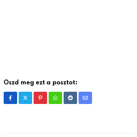
Oszd meg ezt a posztot:
Pinterest
Whatsapp
Reddit
Share
via
Email