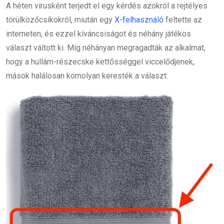
A héten vírusként terjedt el egy kérdés azokról a rejtélyes
törülközőcsíkokról, miután egy
X-felhasználó
feltette az
interneten, és ezzel kíváncsiságot és néhány játékos
választ váltott ki. Míg néhányan megragadták az alkalmat,
hogy a hullám-részecske kettősséggel viccelődjenek,
mások halálosan komolyan keresték a választ.