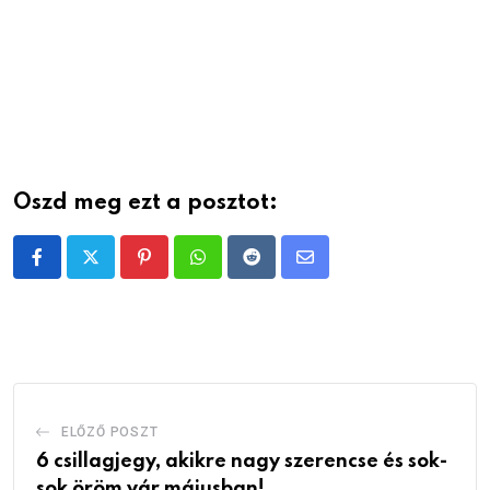
Oszd meg ezt a posztot:
Pinterest
Whatsapp
Reddit
Share
via
Email
ELŐZŐ POSZT
6 csillagjegy, akikre nagy szerencse és sok-
sok öröm vár májusban!