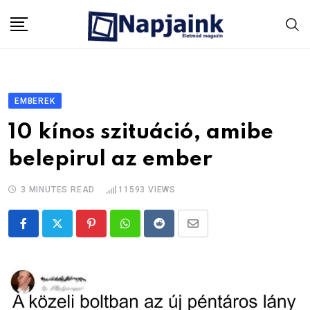
Skip
to
content
EMBEREK
10 kínos szituáció, amibe
belepirul az ember
3 MINUTES READ
11593
VIEWS
Pinterest
Whatsapp
Reddit
Share
via
Email