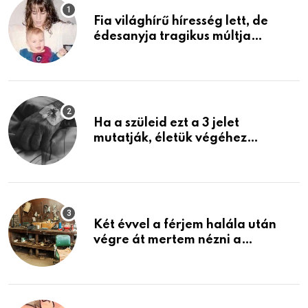
Fia világhírű híresség lett, de
édesanyja tragikus múltja
rosszabb, mint azt el tudnád
képzelni
Ha a szüleid ezt a 3 jelet
mutatják, életük végéhez
közeledhetnek. Készülj fel arra,
ami jön
Két évvel a férjem halála után
végre át mertem nézni a
garázsban lévő holmiját – amit
találtam, megváltoztatta az
életemet