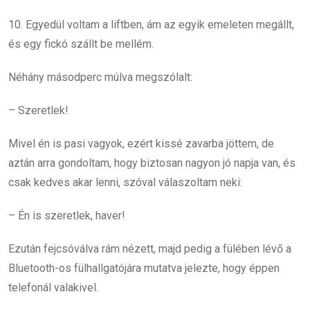
10. Egyedül voltam a liftben, ám az egyik emeleten megállt,
és egy fickó szállt be mellém.
Néhány másodperc múlva megszólalt:
– Szeretlek!
Mivel én is pasi vagyok, ezért kissé zavarba jöttem, de
aztán arra gondoltam, hogy biztosan nagyon jó napja van, és
csak kedves akar lenni, szóval válaszoltam neki:
– Én is szeretlek, haver!
Ezután fejcsóválva rám nézett, majd pedig a fülében lévő a
Bluetooth-os fülhallgatójára mutatva jelezte, hogy éppen
telefonál valakivel.