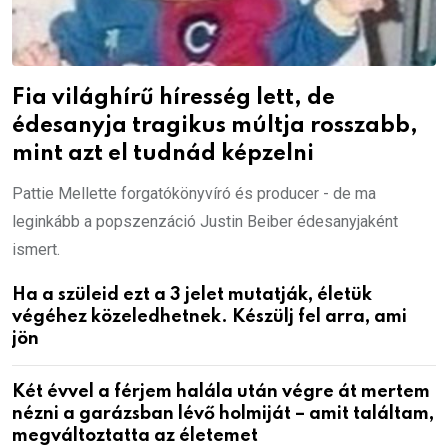
Fia világhírű híresség lett, de
édesanyja tragikus múltja rosszabb,
mint azt el tudnád képzelni
Pattie Mellette forgatókönyvíró és producer - de ma
leginkább a popszenzáció Justin Beiber édesanyjaként
ismert.
Ha a szüleid ezt a 3 jelet mutatják, életük
végéhez közeledhetnek. Készülj fel arra, ami
jön
Két évvel a férjem halála után végre át mertem
nézni a garázsban lévő holmiját – amit találtam,
megváltoztatta az életemet