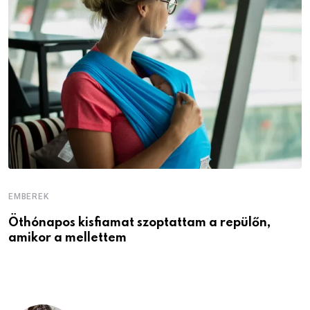
EMBEREK
E
Öthónapos kisfiamat szoptattam a repülőn,
M
amikor a mellettem
l