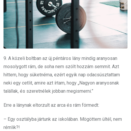
9. A közeli boltban az új péntáros lány mindig aranyosan
mosolygott rám, de soha nem szólt hozzám semmit. Azt
hittem, hogy süketnéma, ezért egyik nap odacsúsztattam
neki egy cetlit, amire azt írtam, hogy „Nagyon aranyosnak
talállak, és szeretnélek jobban megismerni.”
Erre a lánynak eltorzult az arca és rám förmedt:
– Egy osztályba jártunk az iskolában. Mögöttem ültél, nem
rémlik?!