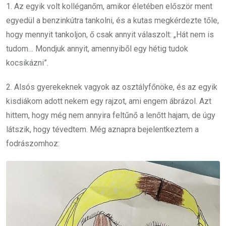
1. Az egyik volt kolléganőm, amikor életében először ment
egyedül a benzinkútra tankolni, és a kutas megkérdezte tőle,
hogy mennyit tankoljon, ő csak annyit válaszolt: „Hát nem is
tudom… Mondjuk annyit, amennyiből egy hétig tudok
kocsikázni”.
2. Alsós gyerekeknek vagyok az osztályfőnöke, és az egyik
kisdiákom adott nekem egy rajzot, ami engem ábrázol. Azt
hittem, hogy még nem annyira feltűnő a lenőtt hajam, de úgy
látszik, hogy tévedtem. Még aznapra bejelentkeztem a
fodrászomhoz: