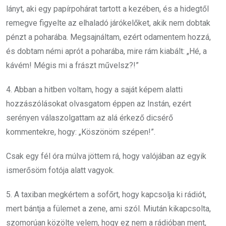
lányt, aki egy papírpohárat tartott a kezében, és a hidegtől
remegve figyelte az elhaladó járókelőket, akik nem dobtak
pénzt a poharába. Megsajnáltam, ezért odamentem hozzá,
és dobtam némi aprót a poharába, mire rám kiabált: „Hé, a
kávém! Mégis mi a frászt művelsz?!”
4. Abban a hitben voltam, hogy a saját képem alatti
hozzászólásokat olvasgatom éppen az Instán, ezért
serényen válaszolgattam az alá érkező dicsérő
kommentekre, hogy: „Köszönöm szépen!”.
Csak egy fél óra múlva jöttem rá, hogy valójában az egyik
ismerősöm fotója alatt vagyok.
5. A taxiban megkértem a sofőrt, hogy kapcsolja ki rádiót,
mert bántja a fülemet a zene, ami szól. Miután kikapcsolta,
szomorúan közölte velem, hogy ez nem a rádióban ment,