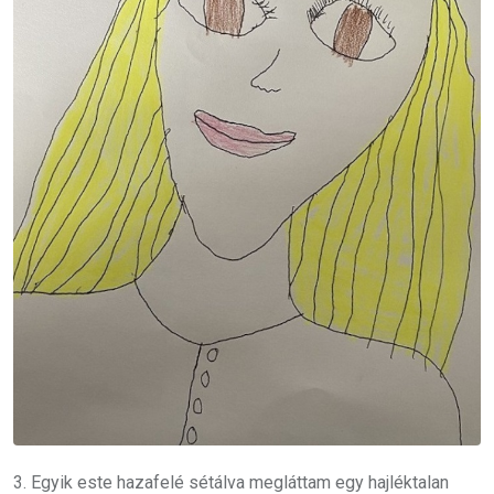
3. Egyik este hazafelé sétálva megláttam egy hajléktalan