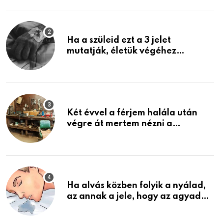
Ha a szüleid ezt a 3 jelet
mutatják, életük végéhez
közeledhetnek. Készülj fel arra,
ami jön
Két évvel a férjem halála után
végre át mertem nézni a
garázsban lévő holmiját – amit
találtam, megváltoztatta az
életemet
Ha alvás közben folyik a nyálad,
az annak a jele, hogy az agyad…