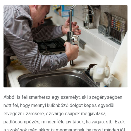
Abból is felismerhetsz egy személyt, aki szegénységben
nőtt fel, hogy mennyi különböző dolgot képes egyedül
elvégezni: zárcsere, szivárgó csapok megjavítása,
padlócsempézés, mindenféle javítások, hajvágás, stb. Ezek
a szokások még akkor is megmaradnak, ha most minden jól