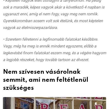
• Képtelen vagyok ételt otthagyni a tányéromon. Ha pedig
sok a maradék, képes vagyok akár a következő 4 napban is
ugyanazt enni, amíg el nem fogy, vagy meg nem romlik.
Gyerekkoromban sosem volt sok ételünk, és most képtelen
vagyok az élelmiszerpazarlásra.
• Szeretem félretenni a legfinomabb falatokat későbbre.
Vagy, még ha meg is ennék mindent egyszerre, előbb a
legkevésbé finom falatokat eszem meg, és a végére hagyom
a legjobb részeket, hogy tovább tartson az élvezet.
Nem szívesen vásárolnak
semmit, ami nem feltétlenül
szükséges