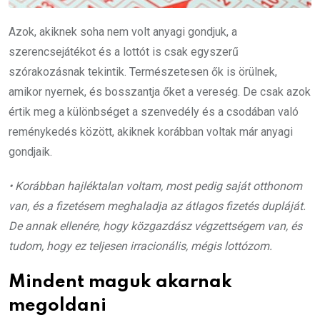
Azok, akiknek soha nem volt anyagi gondjuk, a
szerencsejátékot és a lottót is csak egyszerű
szórakozásnak tekintik. Természetesen ők is örülnek,
amikor nyernek, és bosszantja őket a vereség. De csak azok
értik meg a különbséget a szenvedély és a csodában való
reménykedés között, akiknek korábban voltak már anyagi
gondjaik.
• Korábban hajléktalan voltam, most pedig saját otthonom
van, és a fizetésem meghaladja az átlagos fizetés dupláját.
De annak ellenére, hogy közgazdász végzettségem van, és
tudom, hogy ez teljesen irracionális, mégis lottózom.
Mindent maguk akarnak
megoldani