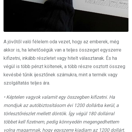
A jövőtől való félelem oda vezet, hogy az emberek, még
akkor is, ha lehetőségük van a teljes összeget egyszerre
kifizetni, inkább részletet vagy hitelt választanak. És ha
végül is több pénzt költenek, a több részre osztott összeg
kevésbé tűnik ijesztőnek számukra, mint a termék vagy
szolgáltatás teljes ára.
• Képtelen vagyok valamit egy összegben kifizetni. Ha
mondjuk az autóbiztosításom évi 1200 dollárba kerül, a
törlesztőrészlet mellett döntök. Így végül 180 dollárral
többet kell fizetnem, pedig könnyedén megengedhettem
volna magamnak, hogy egyszerre kiadjam az 1200 dollárt.