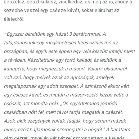
beszélsz, gesztikulálsz, viselkedsz, és még az is, ahogy a
kezedbe veszel egy csésze kávét, sokat elárulhat az
életedről.
• Egyszer béreltünk egy házat 3 barátommal. A
tulajdonosunk egy meglehetősen híres színésznő az
országban, és egyik este éppen egy vele készült interjú ment
a tévében. Készítettünk egy forró kakaót, és leültünk a
kanapéra, hogy megnézzük a műsort. Valami olyasmiről
volt szó, hogy melyek azok az apróságok, amelyek
megalapoznak egy adott szerepet. A színésznő ekkor kért
egy csésze kávét, és miután a műsorvezető kézbe vette a
csészét, azt mondta neki: „Ön egyértelműen jómódú
családban nőtt fel, mert távol tartja magától a csészét.
Azok, akik szegények voltak, tudják, hogy semmi másuk
nincs, ezért hajlamosak szorongatni a bögrét.” A barátaim
rám néztek, mivel én két kézzel szorongattam a kakaós