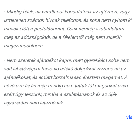
• Mindig félek, ha váratlanul kopogtatnak az ajtómon, vagy
ismeretlen számok hívnak telefonon, és soha nem nyitom ki
mások előtt a postaládámat. Csak nemrég szabadultam
meg az adósságoktól, de a félelemtől még nem sikerült
megszabadulnom.
• Nem szeretek ajándékot kapni, mert gyerekként soha nem
volt lehetőségem hasonló értékű dolgokkal viszonozni az
ajándékokat, és emiatt borzalmasan éreztem magamat. A
nővéreim és én még mindig nem tettük túl magunkat ezen,
ezért úgy teszünk, mintha a születésnapok és az újév
egyszerűen nem léteznének.
via