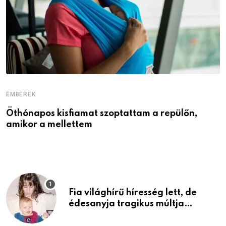
EMBEREK
E
Öthónapos kisfiamat szoptattam a repülőn,
M
amikor a mellettem
l
Fia világhírű híresség lett, de
édesanyja tragikus múltja
rosszabb, mint azt el tudnád
képzelni