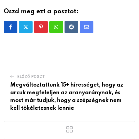
Oszd meg ezt a posztot:
Pinterest
Whatsapp
Reddit
Share
via
Email
ELŐZŐ POSZT
Megváltoztattunk 15+ hírességet, hogy az
arcuk megfeleljen az aranyaránynak, és
most már tudjuk, hogy a szépségnek nem
kell tökéletesnek lennie