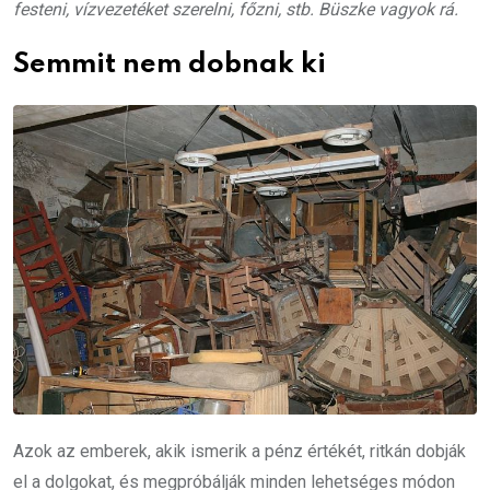
festeni, vízvezetéket szerelni, főzni, stb. Büszke vagyok rá.
Semmit nem dobnak ki
Azok az emberek, akik ismerik a pénz értékét, ritkán dobják
el a dolgokat, és megpróbálják minden lehetséges módon