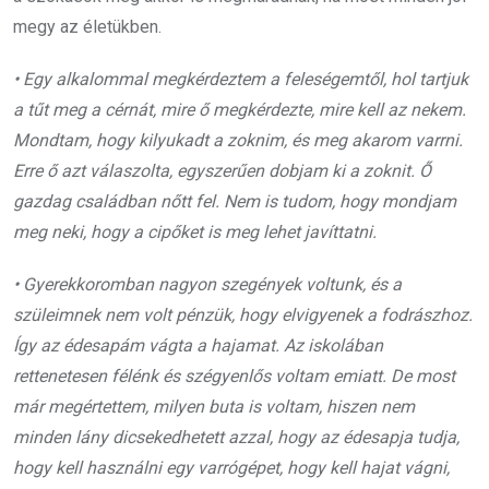
megy az életükben.
• Egy alkalommal megkérdeztem a feleségemtől, hol tartjuk
a tűt meg a cérnát, mire ő megkérdezte, mire kell az nekem.
Mondtam, hogy kilyukadt a zoknim, és meg akarom varrni.
Erre ő azt válaszolta, egyszerűen dobjam ki a zoknit. Ő
gazdag családban nőtt fel. Nem is tudom, hogy mondjam
meg neki, hogy a cipőket is meg lehet javíttatni.
• Gyerekkoromban nagyon szegények voltunk, és a
szüleimnek nem volt pénzük, hogy elvigyenek a fodrászhoz.
Így az édesapám vágta a hajamat. Az iskolában
rettenetesen félénk és szégyenlős voltam emiatt. De most
már megértettem, milyen buta is voltam, hiszen nem
minden lány dicsekedhetett azzal, hogy az édesapja tudja,
hogy kell használni egy varrógépet, hogy kell hajat vágni,