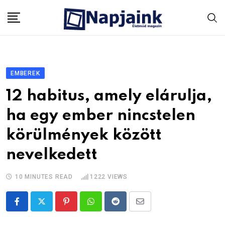
Skip
to
content
EMBEREK
12 habitus, amely elárulja,
ha egy ember nincstelen
körülmények között
nevelkedett
10 MINUTES READ
1222
VIEWS
Pinterest
Whatsapp
Reddit
Share
via