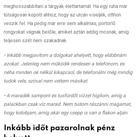
meghosszabbítani a tárgyak élettartamát. Ha egy ruha már
túlságosan kopott ahhoz, hogy az utcán viseljék, otthon
veszik fel. Ha pedig már erre sem alkalmas, portörlő
rongyokat vágnak belőle, amiket aztán addig mosnak, amíg
teljesen szét nem szakadnak.
• Inkább megjavítom a dolgokat ahelyett, hogy eldobnám
azokat. Jelenleg nem működik rendesen a telefonom, és
néha minden ok nélkül kikapcsol, de telefonálni még mindig
tudok vele, szóval nem vettem másikat.
• A maradék sampont és tusfürdőt vízzel hígítom, amíg a
palackban csak víz marad. Nem tudom rászánni magamat,
hogy kidobjam, amíg akár egy csepp is van a flakon alján.
Inkább időt pazarolnak pénz