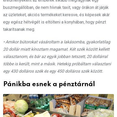
eredményeként az emberek inkább megfagynak egy
buszmegállóban, de nem hívnak taxit, vagy órákon át járják
az üzleteket, akciós termékeket keresve, és képesek akár
egy egész hétvégét is eltölteni a konyhában, hogy pénzt
takarítsanak meg.
• Amikor bútorokat vásároltam a lakásomba, gyakorlatilag
20 dollár miatt kínoztam magamat. Két szék között kellett
választanom, és bár az egyik jobban tetszett, 20 dollárral
többe is került, mint a másik. Hetekig próbáltam választani
egy 430 dolláros szék és egy 450 dolláros szék között.
Pánikba esnek a pénztárnál