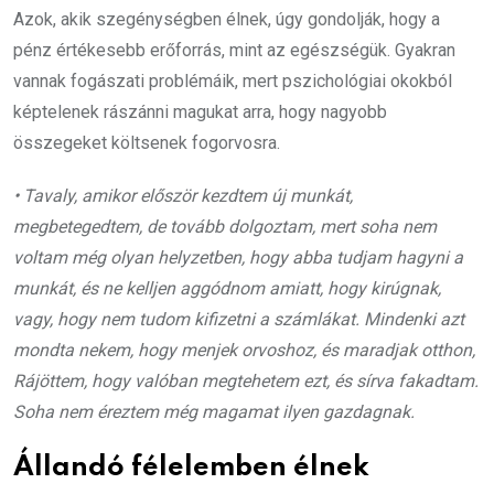
Azok, akik szegénységben élnek, úgy gondolják, hogy a
pénz értékesebb erőforrás, mint az egészségük. Gyakran
vannak fogászati ​​problémáik, mert pszichológiai okokból
képtelenek rászánni magukat arra, hogy nagyobb
összegeket költsenek fogorvosra.
• Tavaly, amikor először kezdtem új munkát,
megbetegedtem, de tovább dolgoztam, mert soha nem
voltam még olyan helyzetben, hogy abba tudjam hagyni a
munkát, és ne kelljen aggódnom amiatt, hogy kirúgnak,
vagy, hogy nem tudom kifizetni a számlákat. Mindenki azt
mondta nekem, hogy menjek orvoshoz, és maradjak otthon,
Rájöttem, hogy valóban megtehetem ezt, és sírva fakadtam.
Soha nem éreztem még magamat ilyen gazdagnak.
Állandó félelemben élnek