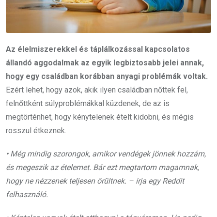
Az élelmiszerekkel és táplálkozással kapcsolatos
állandó aggodalmak az egyik legbiztosabb jelei annak,
hogy egy családban korábban anyagi problémák voltak.
Ezért lehet, hogy azok, akik ilyen családban nőttek fel,
felnőttként súlyproblémákkal küzdenek, de az is
megtörténhet, hogy kénytelenek ételt kidobni, és mégis
rosszul étkeznek.
• Még mindig szorongok, amikor vendégek jönnek hozzám,
és megeszik az ételemet. Bár ezt megtartom magamnak,
hogy ne nézzenek teljesen őrültnek. – írja egy Reddit
felhasználó.