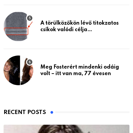
A törülközőkön lévő titokzatos
csíkok valódi célja…
Meg Fosterért mindenki odáig
volt – itt van ma, 77 évesen
RECENT POSTS