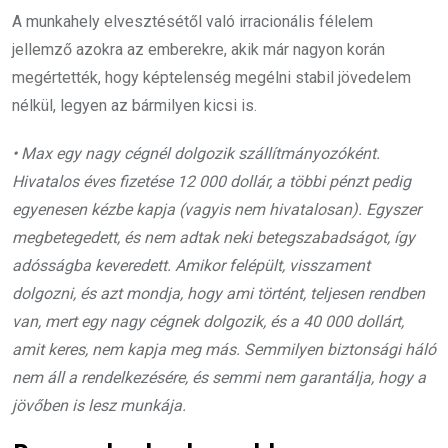
A munkahely elvesztésétől való irracionális félelem
jellemző azokra az emberekre, akik már nagyon korán
megértették, hogy képtelenség megélni stabil jövedelem
nélkül, legyen az bármilyen kicsi is.
• Max egy nagy cégnél dolgozik szállítmányozóként.
Hivatalos éves fizetése 12 000 dollár, a többi pénzt pedig
egyenesen kézbe kapja (vagyis nem hivatalosan). Egyszer
megbetegedett, és nem adtak neki betegszabadságot, így
adósságba keveredett. Amikor felépült, visszament
dolgozni, és azt mondja, hogy ami történt, teljesen rendben
van, mert egy nagy cégnek dolgozik, és a 40 000 dollárt,
amit keres, nem kapja meg más. Semmilyen biztonsági háló
nem áll a rendelkezésére, és semmi nem garantálja, hogy a
jövőben is lesz munkája.