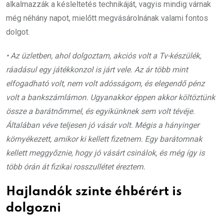
alkalmazzák a késleltetés technikáját, vagyis mindig várnak
még néhány napot, mielőtt megvásárolnának valami fontos
dolgot.
• Az üzletben, ahol dolgoztam, akciós volt a Tv-készülék,
ráadásul egy játékkonzol is járt vele. Az ár több mint
elfogadható volt, nem volt adósságom, és elegendő pénz
volt a bankszámlámon. Ugyanakkor éppen akkor költöztünk
össze a barátnőmmel, és egyikünknek sem volt tévéje.
Általában véve teljesen jó vásár volt. Mégis a hányinger
környékezett, amikor ki kellett fizetnem. Egy barátomnak
kellett meggyőznie, hogy jó vásárt csinálok, és még így is
több órán át fizikai rosszullétet éreztem.
Hajlandók szinte éhbérért is
dolgozni