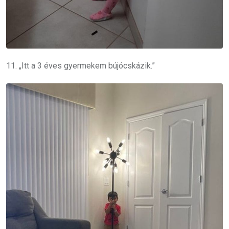
11. „Itt a 3 éves gyermekem bújócskázik.”