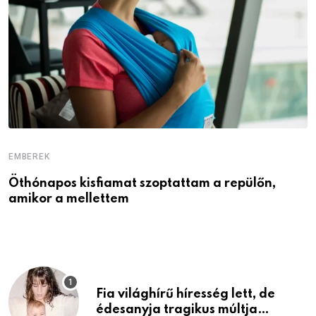
EMBEREK
E
Öthónapos kisfiamat szoptattam a repülőn,
M
amikor a mellettem
l
Fia világhírű híresség lett, de
édesanyja tragikus múltja