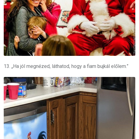
13. „Ha jól megnézed, láthatod, hogy a fiam bujkál előlem.”