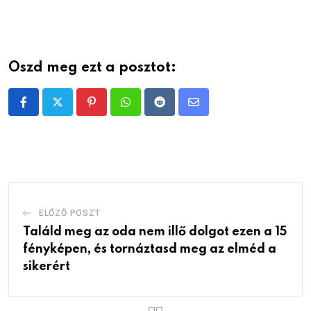
Oszd meg ezt a posztot:
Pinterest
Whatsapp
Reddit
Share
via
Email
ELŐZŐ POSZT
Találd meg az oda nem illő dolgot ezen a 15
fényképen, és tornáztasd meg az elméd a
sikerért