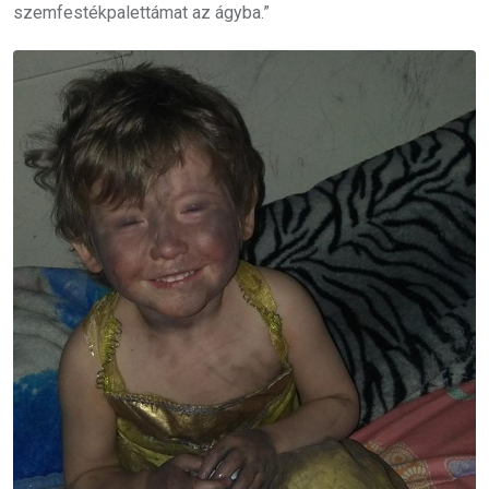
szemfestékpalettámat az ágyba.”