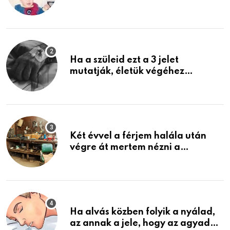
rosszabb, mint azt el tudnád
képzelni
Ha a szüleid ezt a 3 jelet
mutatják, életük végéhez
közeledhetnek. Készülj fel arra,
ami jön
Két évvel a férjem halála után
végre át mertem nézni a
garázsban lévő holmiját – amit
találtam, megváltoztatta az
életemet
Ha alvás közben folyik a nyálad,
az annak a jele, hogy az agyad…