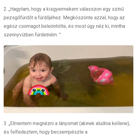
2. „Hagytam, hogy a kisgyermekem válasszon egy színű
pezsgőfürdőt a fürdőjéhez. Megköszönte azzal, hogy az
egész csomagot beleöntötte, és most úgy néz ki, mintha
szennyvízben fürdetném. ”
3. „Elmentem megnézni a lányomat (akinek aludnia kellene),
és felfedeztem, hogy becsempészte a