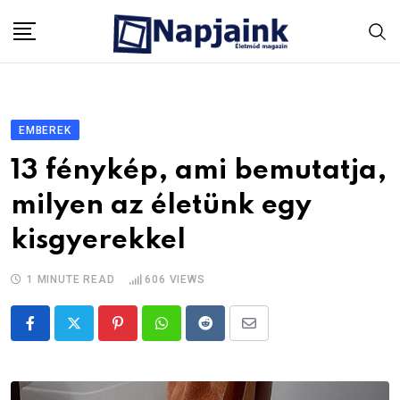
Skip
to
content
EMBEREK
13 fénykép, ami bemutatja,
milyen az életünk egy
kisgyerekkel
1 MINUTE READ
606
VIEWS
Pinterest
Whatsapp
Reddit
Share
via
Email