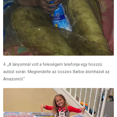
4. „A lányomnál volt a feleségem telefonja egy hosszú
autóút során. Megrendelte az összes Barbie álomházat az
Amazonról.”