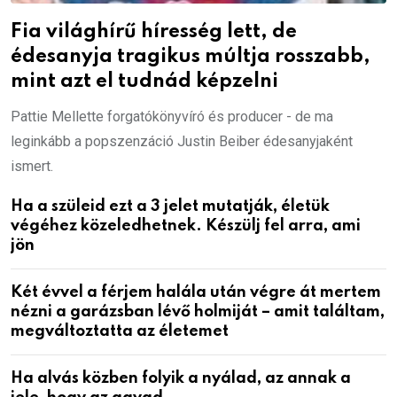
Fia világhírű híresség lett, de
édesanyja tragikus múltja rosszabb,
mint azt el tudnád képzelni
Pattie Mellette forgatókönyvíró és producer - de ma
leginkább a popszenzáció Justin Beiber édesanyjaként
ismert.
Ha a szüleid ezt a 3 jelet mutatják, életük
végéhez közeledhetnek. Készülj fel arra, ami
jön
Két évvel a férjem halála után végre át mertem
nézni a garázsban lévő holmiját – amit találtam,
megváltoztatta az életemet
Ha alvás közben folyik a nyálad, az annak a