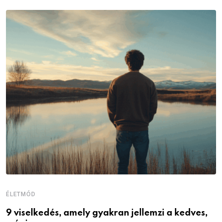
ÉLETMÓD
É
9 viselkedés, amely gyakran jellemzi a kedves,
N