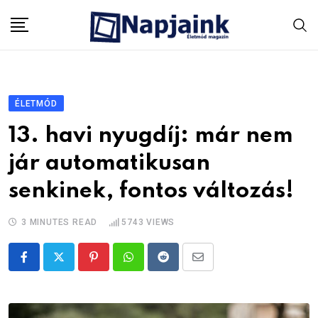
Skip
to
content
ÉLETMÓD
13. havi nyugdíj: már nem
jár automatikusan
senkinek, fontos változás!
3 MINUTES READ
5743
VIEWS
Pinterest
Whatsapp
Reddit
Share
via
Email