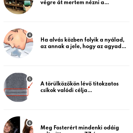
végre át mertem nézni a
garázsban lévő holmiját – amit
találtam, megváltoztatta az
életemet
Ha alvás közben folyik a nyálad,
az annak a jele, hogy az agyad…
A törülközőkön lévő titokzatos
csíkok valódi célja…
Meg Fosterért mindenki odáig