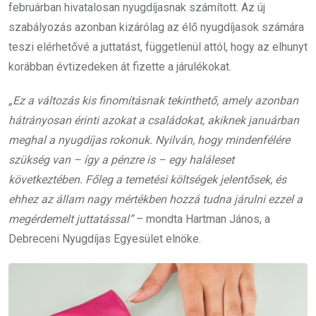
februárban hivatalosan nyugdíjasnak számított. Az új
szabályozás azonban kizárólag az élő nyugdíjasok számára
teszi elérhetővé a juttatást, függetlenül attól, hogy az elhunyt
korábban évtizedeken át fizette a járulékokat.
„Ez a változás kis finomításnak tekinthető, amely azonban
hátrányosan érinti azokat a családokat, akiknek januárban
meghal a nyugdíjas rokonuk. Nyilván, hogy mindenfélére
szükség van – így a pénzre is – egy haláleset
következtében. Főleg a temetési költségek jelentősek, és
ehhez az állam nagy mértékben hozzá tudna járulni ezzel a
megérdemelt juttatással”
– mondta Hartman János, a
Debreceni Nyugdíjas Egyesület elnöke.