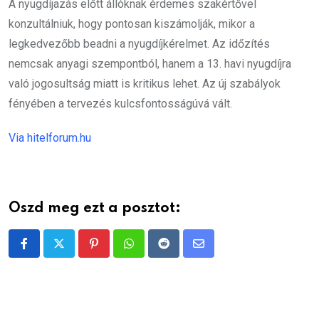
A nyugdíjazás előtt állóknak érdemes szakértővel
konzultálniuk, hogy pontosan kiszámolják, mikor a
legkedvezőbb beadni a nyugdíjkérelmet. Az időzítés
nemcsak anyagi szempontból, hanem a 13. havi nyugdíjra
való jogosultság miatt is kritikus lehet. Az új szabályok
fényében a tervezés kulcsfontosságúvá vált.
Via hitelforum.hu
Oszd meg ezt a posztot:
Pinterest
Whatsapp
Reddit
Share
via
Email