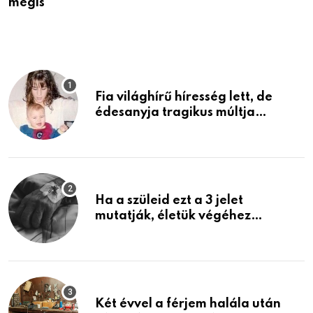
mégis
r
Fia világhírű híresség lett, de
édesanyja tragikus múltja
rosszabb, mint azt el tudnád
képzelni
Ha a szüleid ezt a 3 jelet
mutatják, életük végéhez
közeledhetnek. Készülj fel arra,
ami jön
Két évvel a férjem halála után