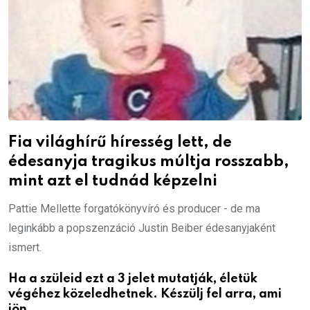
Fia világhírű híresség lett, de
édesanyja tragikus múltja rosszabb,
mint azt el tudnád képzelni
Pattie Mellette forgatókönyvíró és producer - de ma
leginkább a popszenzáció Justin Beiber édesanyjaként
ismert.
Ha a szüleid ezt a 3 jelet mutatják, életük
végéhez közeledhetnek. Készülj fel arra, ami
jön