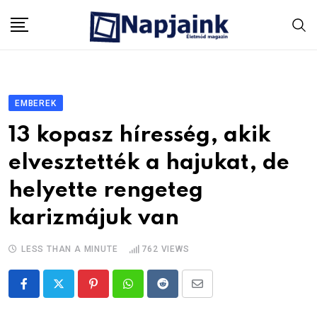
Skip
to
content
EMBEREK
13 kopasz híresség, akik
elvesztették a hajukat, de
helyette rengeteg
karizmájuk van
LESS THAN A MINUTE
762
VIEWS
Pinterest
Whatsapp
Reddit
Share
via