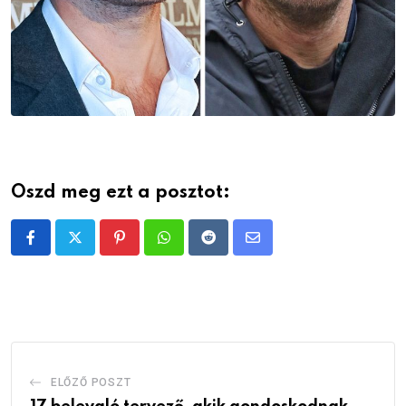
Oszd meg ezt a posztot:
Pinterest
Whatsapp
Reddit
Share
via
Email
ELŐZŐ POSZT