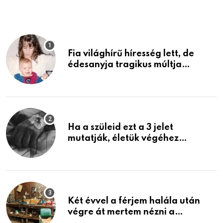
Fia világhírű híresség lett, de
édesanyja tragikus múltja
rosszabb, mint azt el tudnád
képzelni
Ha a szüleid ezt a 3 jelet
mutatják, életük végéhez
közeledhetnek. Készülj fel arra,
ami jön
Két évvel a férjem halála után
végre át mertem nézni a