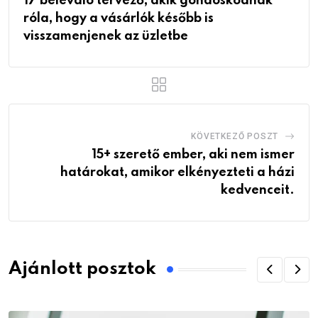
17 belevaló tervező, akik gondoskodnak
róla, hogy a vásárlók később is
visszamenjenek az üzletbe
KÖVETKEZŐ POSZT
15+ szerető ember, aki nem ismer
határokat, amikor elkényezteti a házi
kedvenceit.
Ajánlott posztok