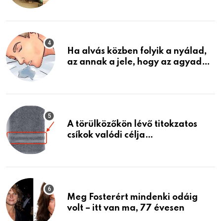
garázsban lévő holmiját – amit
találtam, megváltoztatta az
életemet
Ha alvás közben folyik a nyálad,
az annak a jele, hogy az agyad…
A törülközőkön lévő titokzatos
csíkok valódi célja…
Meg Fosterért mindenki odáig
volt – itt van ma, 77 évesen