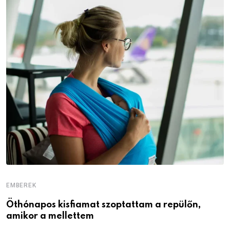
EMBEREK
E
Öthónapos kisfiamat szoptattam a repülőn,
M
amikor a mellettem
l