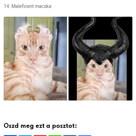
14. Maleficent macska
Oszd meg ezt a posztot: