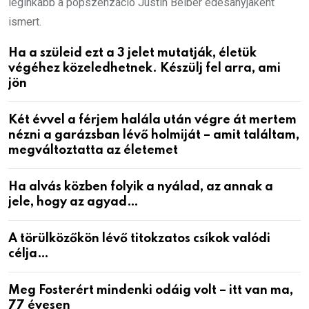
leginkább a popszenzáció Justin Beiber édesanyjaként
ismert.
Ha a szüleid ezt a 3 jelet mutatják, életük
végéhez közeledhetnek. Készülj fel arra, ami
jön
Két évvel a férjem halála után végre át mertem
nézni a garázsban lévő holmiját – amit találtam,
megváltoztatta az életemet
Ha alvás közben folyik a nyálad, az annak a
jele, hogy az agyad…
A törülközőkön lévő titokzatos csíkok valódi
célja…
Meg Fosterért mindenki odáig volt – itt van ma,
77 évesen