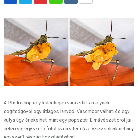
Pinterest
Whatsapp
Reddit
Share
via
Email
A Photoshop egy különleges varázslat, amelynek
segítségével egy átlagos lányból Vasember válhat, és egy
kutya úgy énekelhet, mint egy popsztár. E művészet profijai
néha egy egyszerű fotót is mesterművé varázsolnak néhány
egyszerű részlet hozzáadásával.