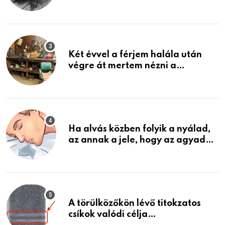
közeledhetnek. Készülj fel arra,
ami jön
Két évvel a férjem halála után
végre át mertem nézni a
garázsban lévő holmiját – amit
találtam, megváltoztatta az
életemet
Ha alvás közben folyik a nyálad,
az annak a jele, hogy az agyad…
A törülközőkön lévő titokzatos
csíkok valódi célja…