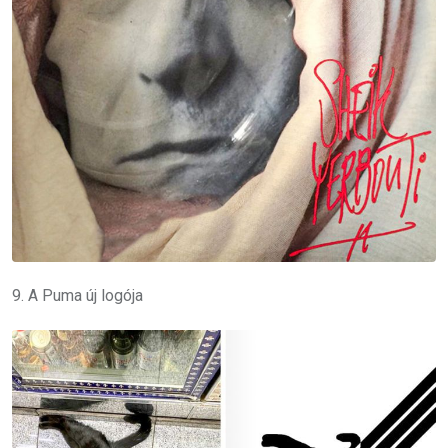
9. A Puma új logója