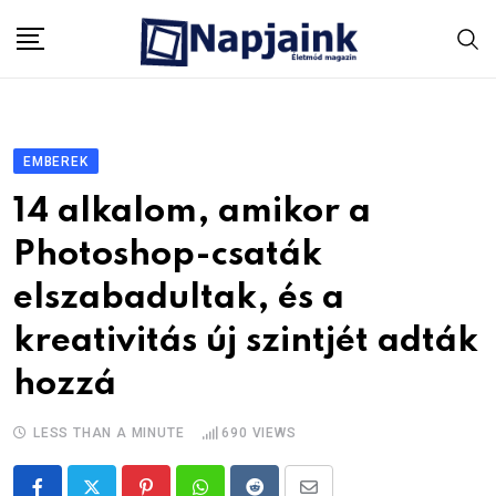
Skip
to
content
EMBEREK
14 alkalom, amikor a
Photoshop-csaták
elszabadultak, és a
kreativitás új szintjét adták
hozzá
LESS THAN A MINUTE
690
VIEWS