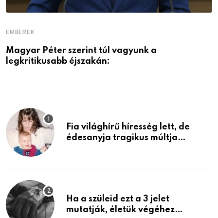
EMBEREK
E
Magyar Péter szerint túl vagyunk a
A
legkritikusabb éjszakán:
Fia világhírű híresség lett, de
édesanyja tragikus múltja
rosszabb, mint azt el tudnád
képzelni
Ha a szüleid ezt a 3 jelet
mutatják, életük végéhez