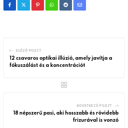
Pinterest
Whatsapp
Reddit
Share
via
Email
ELŐZŐ POSZT
12 csavaros optikai illúzió, amely javítja a
fókuszálást és a koncentrációt
KÖVETKEZŐ POSZT
18 népszerű pasi, aki hosszabb és rövidebb
frizurával is vonzó