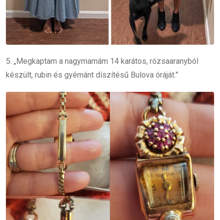
5. „Megkaptam a nagymamám 14 karátos, rózsaaranyból
készült, rubin és gyémánt díszítésű Bulova óráját.”