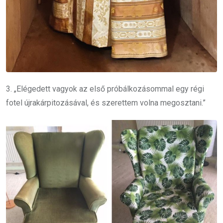
3. „Elégedett vagyok az első próbálkozásommal egy régi
fotel újrakárpitozásával, és szerettem volna megosztani.”