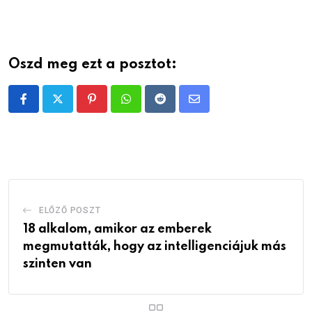
Oszd meg ezt a posztot:
Pinterest
Whatsapp
Reddit
Share
via
Email
ELŐZŐ POSZT
18 alkalom, amikor az emberek
megmutatták, hogy az intelligenciájuk más
szinten van