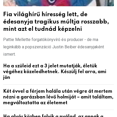
Fia világhírű híresség lett, de
édesanyja tragikus múltja rosszabb,
mint azt el tudnád képzelni
Pattie Mellette forgatókönyvíró és producer - de ma
leginkább a popszenzáció Justin Beiber édesanyjaként
ismert.
Ha a szüleid ezt a 3 jelet mutatják, életük
végéhez közeledhetnek. Készülj fel arra, ami
jön
Két évvel a férjem halála után végre át mertem
nézni a garázsban lévő holmiját – amit találtam,
megváltoztatta az életemet
Ha alvás közben folyik a nyálad, az annak a