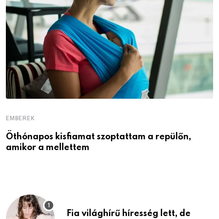
EMBEREK
E
Öthónapos kisfiamat szoptattam a repülőn,
M
amikor a mellettem
l
Fia világhírű híresség lett, de