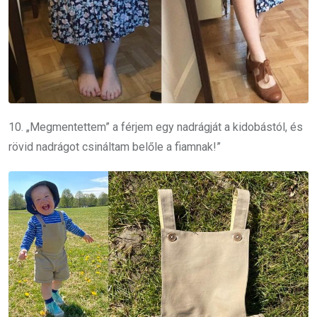
10. „Megmentettem” a férjem egy nadrágját a kidobástól, és
rövid nadrágot csináltam belőle a fiamnak!”