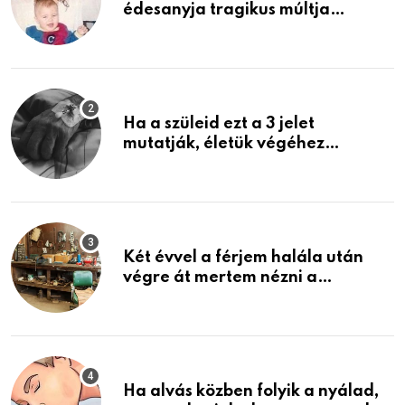
édesanyja tragikus múltja
rosszabb, mint azt el tudnád
képzelni
Ha a szüleid ezt a 3 jelet
mutatják, életük végéhez
közeledhetnek. Készülj fel arra,
ami jön
Két évvel a férjem halála után
végre át mertem nézni a
garázsban lévő holmiját – amit
találtam, megváltoztatta az
életemet
Ha alvás közben folyik a nyálad,