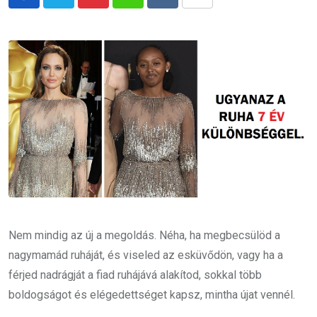
Pinterest
Whatsapp
Reddit
Share
via
Email
Nem mindig az új a megoldás. Néha, ha megbecsülöd a
nagymamád ruháját, és viseled az esküvődön, vagy ha a
férjed nadrágját a fiad ruhájává alakítod, sokkal több
boldogságot és elégedettséget kapsz, mintha újat vennél.