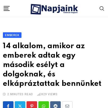
Skip
to
content
EMBEREK
14 alkalom, amikor az
emberek adtak egy
második esélyt a
dolgoknak, és
elkápráztattak bennünket
2 MINUTES READ
829
VIEWS