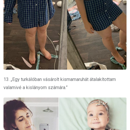
13. „Egy turkálóban vásárolt kismamaruhát átalakítottam
valamivé a kislányom számára.”