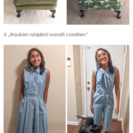
4. „Anyukám ruhájából overallt csináltam.”