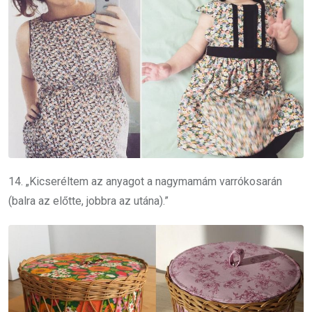
14. „Kicseréltem az anyagot a nagymamám varrókosarán
(balra az előtte, jobbra az utána).”