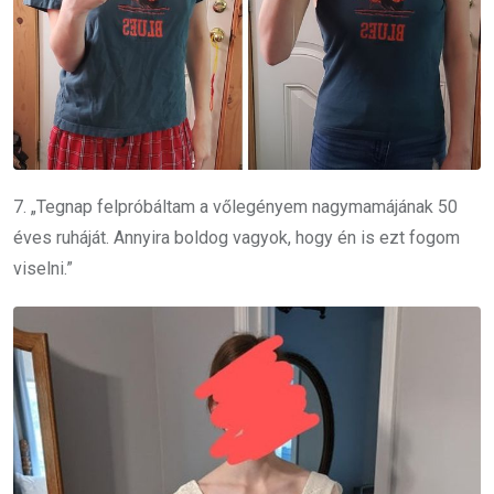
7. „Tegnap felpróbáltam a vőlegényem nagymamájának 50
éves ruháját. Annyira boldog vagyok, hogy én is ezt fogom
viselni.”