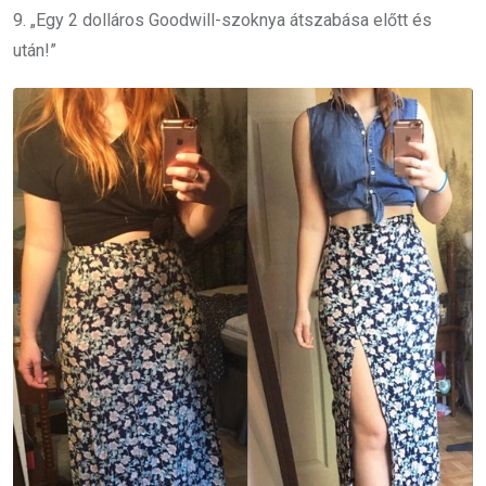
9. „Egy 2 dolláros Goodwill-szoknya átszabása előtt és
után!”