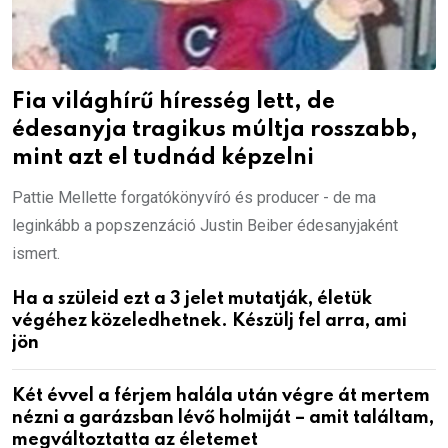
Fia világhírű híresség lett, de
édesanyja tragikus múltja rosszabb,
mint azt el tudnád képzelni
Pattie Mellette forgatókönyvíró és producer - de ma
leginkább a popszenzáció Justin Beiber édesanyjaként
ismert.
Ha a szüleid ezt a 3 jelet mutatják, életük
végéhez közeledhetnek. Készülj fel arra, ami
jön
Két évvel a férjem halála után végre át mertem
nézni a garázsban lévő holmiját – amit találtam,
megváltoztatta az életemet