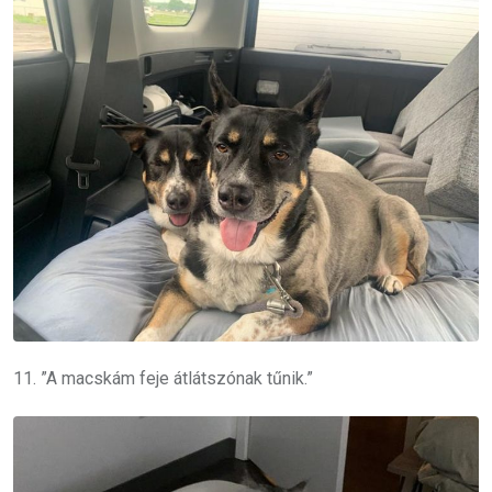
11. ”A macskám feje átlátszónak tűnik.”