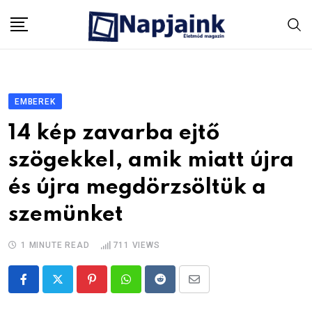
Skip
to
content
EMBEREK
14 kép zavarba ejtő
szögekkel, amik miatt újra
és újra megdörzsöltük a
szemünket
1 MINUTE READ
711
VIEWS
Pinterest
Whatsapp
Reddit
Share
via