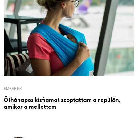
EMBEREK
E
Öthónapos kisfiamat szoptattam a repülőn,
M
amikor a mellettem
l