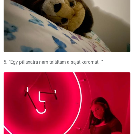
5. ”Egy pillanatra nem találtam a saját karomat…”