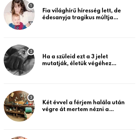
Fia világhírű híresség lett, de
édesanyja tragikus múltja
rosszabb, mint azt el tudnád
képzelni
Ha a szüleid ezt a 3 jelet
mutatják, életük végéhez
közeledhetnek. Készülj fel arra,
ami jön
Két évvel a férjem halála után
végre át mertem nézni a
garázsban lévő holmiját – amit
találtam, megváltoztatta az
életemet