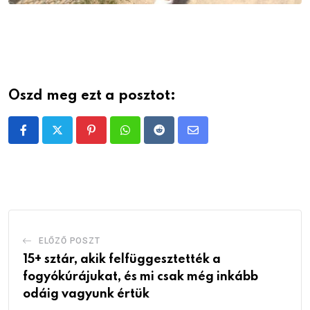
Oszd meg ezt a posztot:
Pinterest
Whatsapp
Reddit
Share
via
Email
ELŐZŐ POSZT
15+ sztár, akik felfüggesztették a
fogyókúrájukat, és mi csak még inkább
odáig vagyunk értük