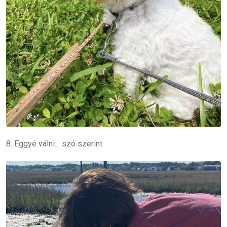
8. Eggyé válni… szó szerint