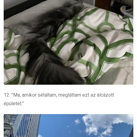
12. ”Ma, amikor sétáltam, megláttam ezt az álcázott
épületet.”