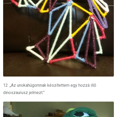
12. „Az unokahúgomnak készítettem egy hozzá illő
dinoszaurusz jelmezt.”