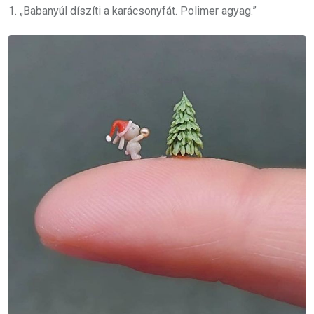
1. „Babanyúl díszíti a karácsonyfát. Polimer agyag.”