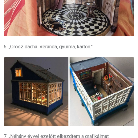
6. „Orosz dacha. Veranda, gyurma, karton.”
7. „Néhány évvel ezelőtt elkezdtem a grafikáimat