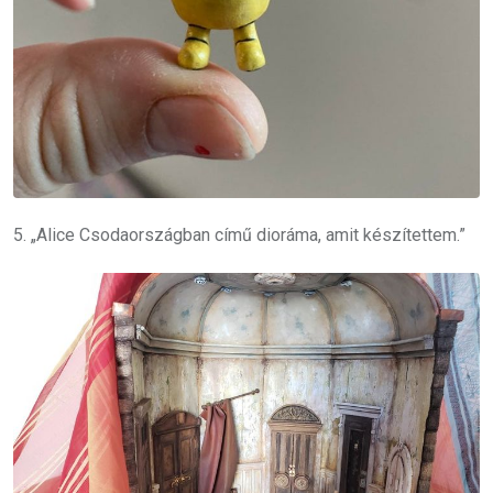
5. „Alice Csodaországban című dioráma, amit készítettem.”