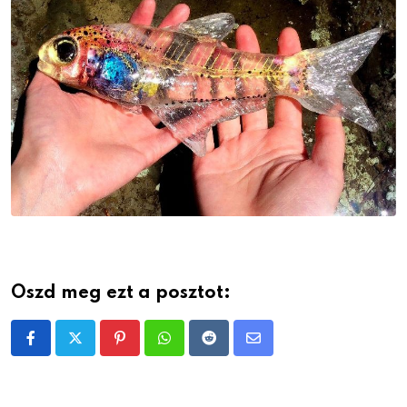
Oszd meg ezt a posztot:
Pinterest
Whatsapp
Reddit
Share
via
Email