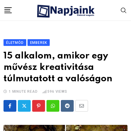
Skip
to
content
ÉLETMÓD
EMBEREK
15 alkalom, amikor egy
művész kreativitása
túlmutatott a valóságon
1 MINUTE READ
596
VIEWS
Pinterest
Whatsapp
Reddit
Share
via
Email