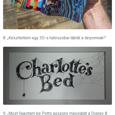
8. „Készítettem egy 3D-s hálószobai táblát a lányomnak!”
9. „Most fejeztem be Potts asszony másolatát a Disney A