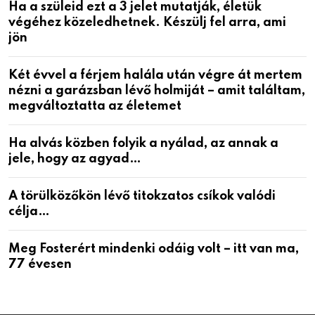
Ha a szüleid ezt a 3 jelet mutatják, életük
végéhez közeledhetnek. Készülj fel arra, ami
jön
Két évvel a férjem halála után végre át mertem
nézni a garázsban lévő holmiját – amit találtam,
megváltoztatta az életemet
Ha alvás közben folyik a nyálad, az annak a
jele, hogy az agyad…
A törülközőkön lévő titokzatos csíkok valódi
célja…
Meg Fosterért mindenki odáig volt – itt van ma,
77 évesen