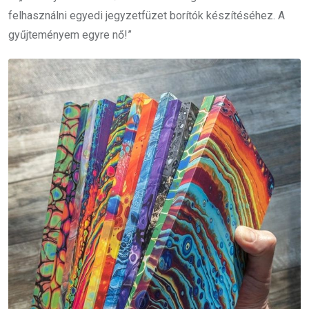
felhasználni egyedi jegyzetfüzet borítók készítéséhez. A
gyűjteményem egyre nő!”