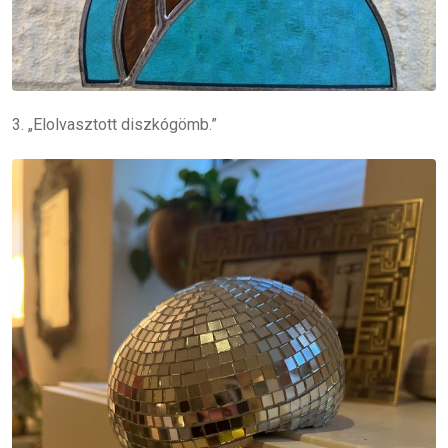
3. „Elolvasztott diszkógömb.”