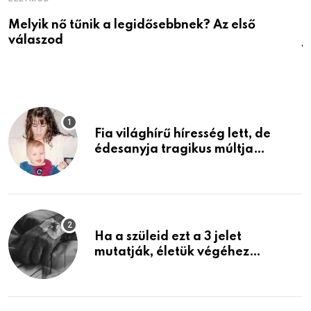
Melyik nő tűnik a legidősebbnek? Az első
D
válaszod
j
Fia világhírű híresség lett, de
édesanyja tragikus múltja
rosszabb, mint azt el tudnád
képzelni
Ha a szüleid ezt a 3 jelet
mutatják, életük végéhez
közeledhetnek. Készülj fel arra,
ami jön