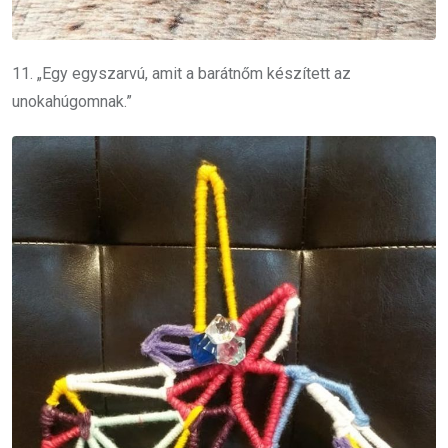
11. „Egy egyszarvú, amit a barátnőm készített az
unokahúgomnak.”