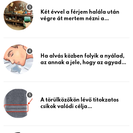
Két évvel a férjem halála után
végre át mertem nézni a
garázsban lévő holmiját – amit
találtam, megváltoztatta az
életemet
Ha alvás közben folyik a nyálad,
az annak a jele, hogy az agyad…
A törülközőkön lévő titokzatos
csíkok valódi célja…