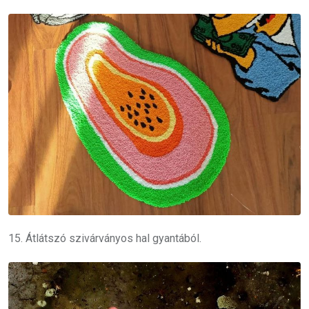
15. Átlátszó szivárványos hal gyantából.