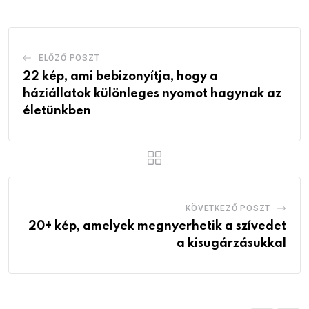
ELŐZŐ POSZT
22 kép, ami bebizonyítja, hogy a
háziállatok különleges nyomot hagynak az
életünkben
KÖVETKEZŐ POSZT
20+ kép, amelyek megnyerhetik a szívedet
a kisugárzásukkal