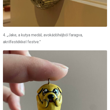
4. „Jake, a kutya medál, avokádóhéjból faragva,
akrilfestékkel festve.”