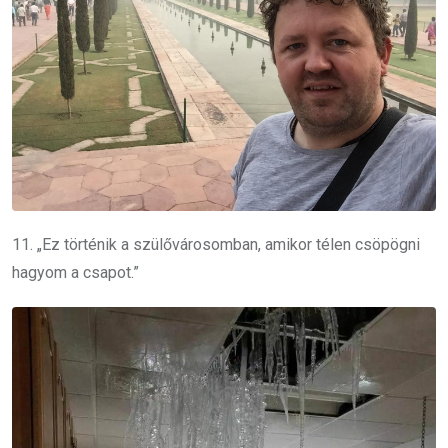
11. „Ez történik a szülővárosomban, amikor télen csöpögni
hagyom a csapot.”