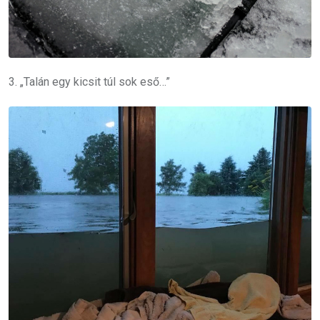
3. „Talán egy kicsit túl sok eső…”