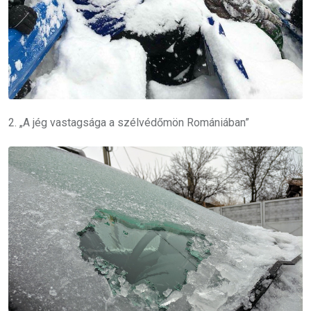
2. „A jég vastagsága a szélvédőmön Romániában”