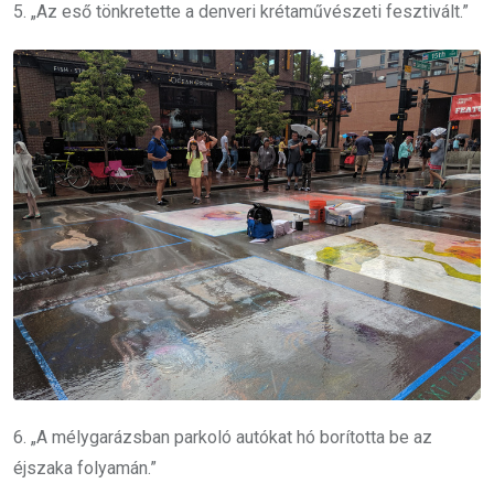
5. „Az eső tönkretette a denveri krétaművészeti fesztivált.”
6. „A mélygarázsban parkoló autókat hó borította be az
éjszaka folyamán.”