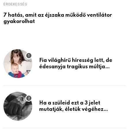
ÉRDEKESSÉG
É
7 hatás, amit az éjszaka működő ventilátor
6
gyakorolhat
é
Fia világhírű híresség lett, de
édesanyja tragikus múltja
rosszabb, mint azt el tudnád
képzelni
Ha a szüleid ezt a 3 jelet
mutatják, életük végéhez
közeledhetnek. Készülj fel arra,
ami jön