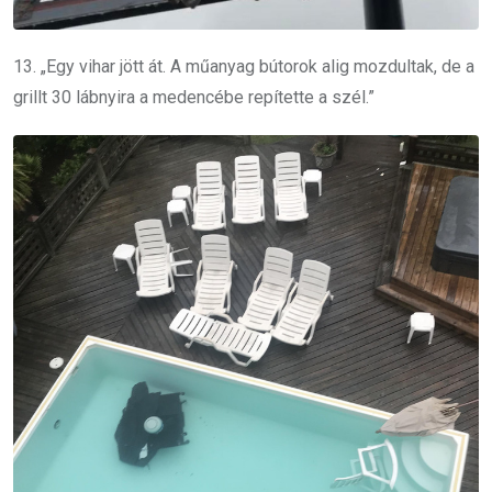
13. „Egy vihar jött át. A műanyag bútorok alig mozdultak, de a
grillt 30 lábnyira a medencébe repítette a szél.”