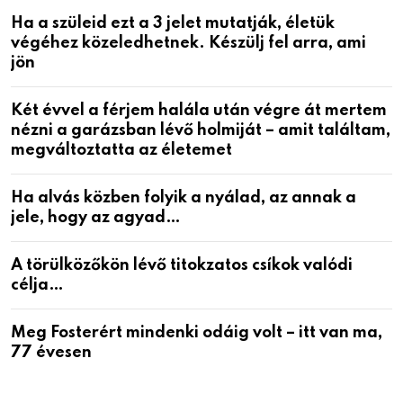
Ha a szüleid ezt a 3 jelet mutatják, életük
végéhez közeledhetnek. Készülj fel arra, ami
jön
Két évvel a férjem halála után végre át mertem
nézni a garázsban lévő holmiját – amit találtam,
megváltoztatta az életemet
Ha alvás közben folyik a nyálad, az annak a
jele, hogy az agyad…
A törülközőkön lévő titokzatos csíkok valódi
célja…
Meg Fosterért mindenki odáig volt – itt van ma,
77 évesen