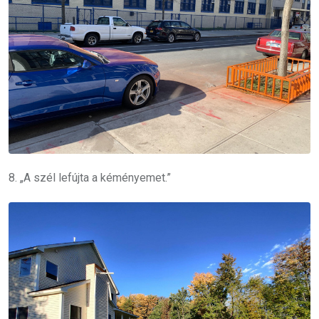
8. „A szél lefújta a kéményemet.”