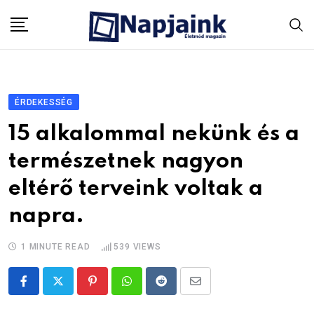
Skip
to
content
ÉRDEKESSÉG
15 alkalommal nekünk és a
természetnek nagyon
eltérő terveink voltak a
napra.
1 MINUTE READ
539
VIEWS
Pinterest
Whatsapp
Reddit
Share
via