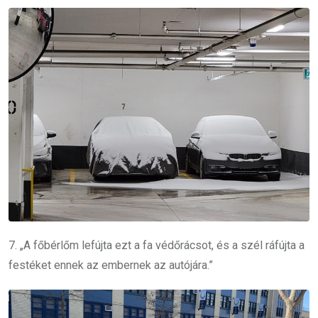
7. „A főbérlőm lefújta ezt a fa védőrácsot, és a szél ráfújta a
festéket ennek az embernek az autójára.”