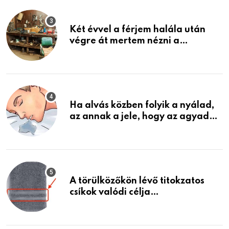
Két évvel a férjem halála után
végre át mertem nézni a
garázsban lévő holmiját – amit
találtam, megváltoztatta az
életemet
Ha alvás közben folyik a nyálad,
az annak a jele, hogy az agyad…
A törülközőkön lévő titokzatos
csíkok valódi célja…