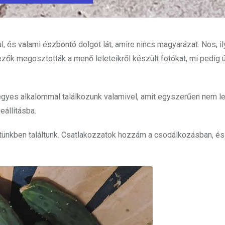
, és valami észbontó dolgot lát, amire nincs magyarázat. Nos, i
ezők megosztották a menő leleteikről készült fotókat, mi pedig 
egyes alkalommal találkozunk valamivel, amit egyszerűen nem l
eállításba.
kertünkben találtunk. Csatlakozzatok hozzám a csodálkozásban, és