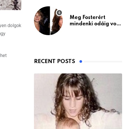
Meg Fosterért
mindenki odáig volt
lyen dolgok
– itt van ma, 77
úgy
évesen
ehet
RECENT POSTS