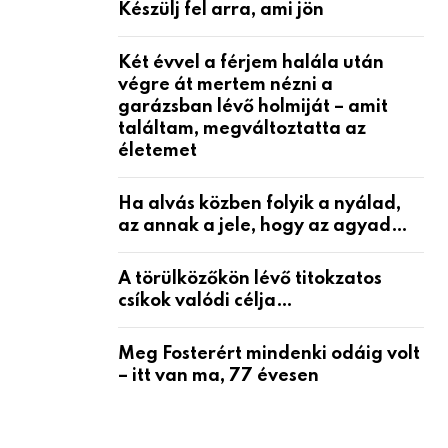
Készülj fel arra, ami jön
Két évvel a férjem halála után
végre át mertem nézni a
garázsban lévő holmiját – amit
találtam, megváltoztatta az
életemet
Ha alvás közben folyik a nyálad,
az annak a jele, hogy az agyad…
A törülközőkön lévő titokzatos
csíkok valódi célja…
Meg Fosterért mindenki odáig volt
– itt van ma, 77 évesen