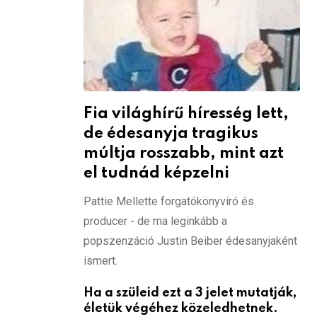
Fia világhírű híresség lett,
de édesanyja tragikus
múltja rosszabb, mint azt
el tudnád képzelni
Pattie Mellette forgatókönyvíró és
producer - de ma leginkább a
popszenzáció Justin Beiber édesanyjaként
ismert.
Ha a szüleid ezt a 3 jelet mutatják,
életük végéhez közeledhetnek.