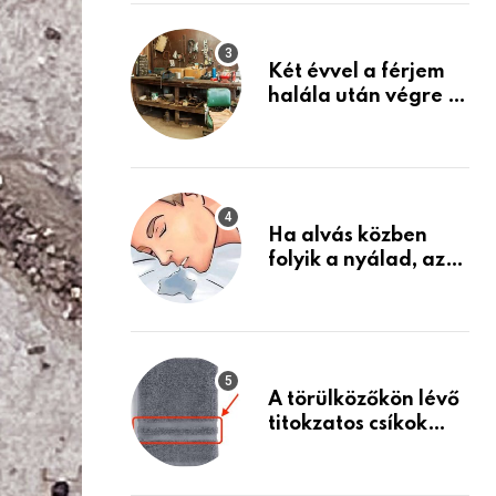
Készülj fel arra, ami
jön
Két évvel a férjem
halála után végre át
mertem nézni a
garázsban lévő
holmiját – amit
találtam,
megváltoztatta az
Ha alvás közben
életemet
folyik a nyálad, az
annak a jele, hogy
az agyad…
A törülközőkön lévő
titokzatos csíkok
valódi célja…