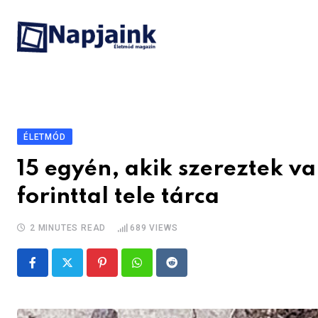
Skip
to
content
ÉLETMÓD
15 egyén, akik szereztek va
forinttal tele tárca
2 MINUTES READ
689
VIEWS
Pinterest
Whatsapp
Reddit