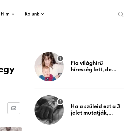
Film
Rólunk
Fia világhírű
 egy
híresség lett, de
édesanyja tragikus
múltja rosszabb,
mint azt el tudnád
képzelni
Ha a szüleid ezt a 3
Share
jelet mutatják,
életük végéhez
via
közeledhetnek.
Email