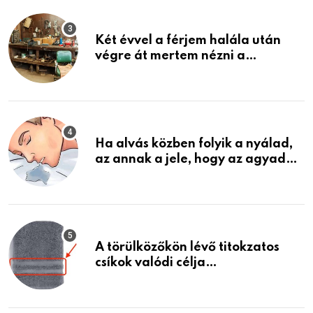
Két évvel a férjem halála után
végre át mertem nézni a
garázsban lévő holmiját – amit
találtam, megváltoztatta az
életemet
Ha alvás közben folyik a nyálad,
az annak a jele, hogy az agyad…
A törülközőkön lévő titokzatos
csíkok valódi célja…