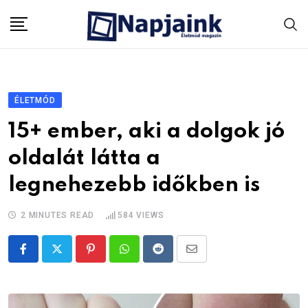
Skip
to
content
ÉLETMÓD
15+ ember, aki a dolgok jó
oldalát látta a
legnehezebb időkben is
2 MINUTES READ
584
VIEWS
Pinterest
Whatsapp
Reddit
Share
via
Email