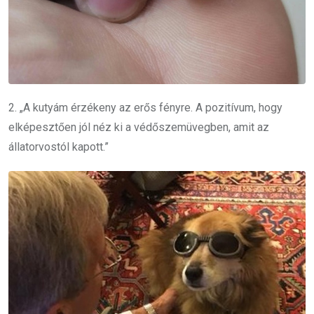
2. „A kutyám érzékeny az erős fényre. A pozitívum, hogy
elképesztően jól néz ki a védőszemüvegben, amit az
állatorvostól kapott.”