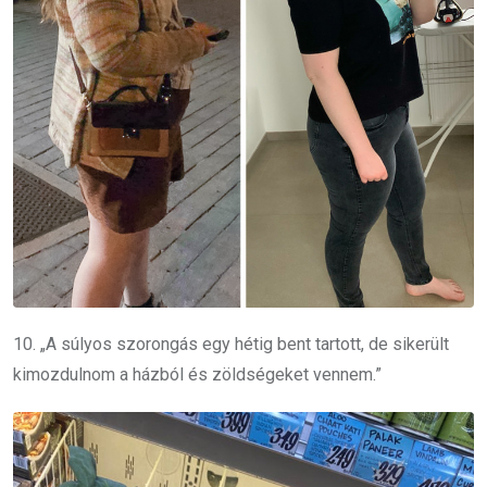
10. „A súlyos szorongás egy hétig bent tartott, de sikerült
kimozdulnom a házból és zöldségeket vennem.”