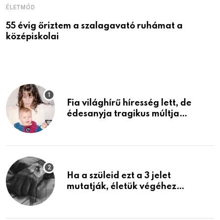
ÉLETMÓD
É
55 évig őriztem a szalagavató ruhámat a
M
középiskolai
Fia világhírű híresség lett, de
édesanyja tragikus múltja
rosszabb, mint azt el tudnád
képzelni
Ha a szüleid ezt a 3 jelet
mutatják, életük végéhez
közeledhetnek. Készülj fel arra,
ami jön