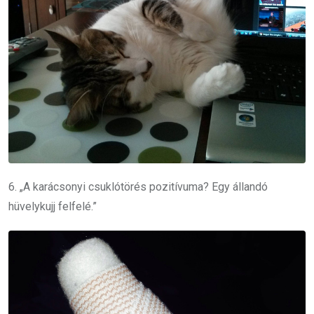
6. „A karácsonyi csuklótörés pozitívuma? Egy állandó
hüvelykujj felfelé.”