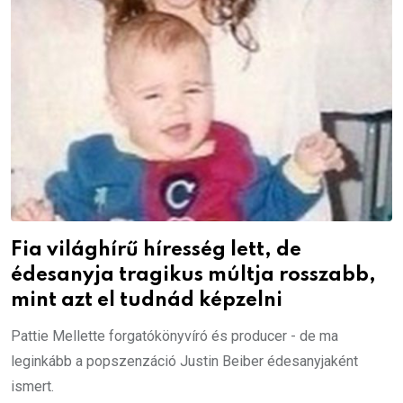
Fia világhírű híresség lett, de
édesanyja tragikus múltja rosszabb,
mint azt el tudnád képzelni
Pattie Mellette forgatókönyvíró és producer - de ma
leginkább a popszenzáció Justin Beiber édesanyjaként
ismert.