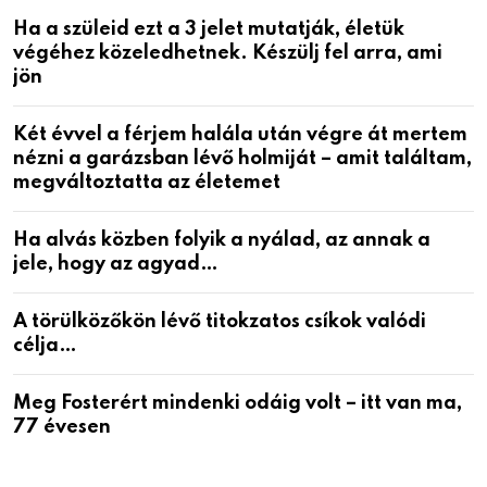
Ha a szüleid ezt a 3 jelet mutatják, életük
végéhez közeledhetnek. Készülj fel arra, ami
jön
Két évvel a férjem halála után végre át mertem
nézni a garázsban lévő holmiját – amit találtam,
megváltoztatta az életemet
Ha alvás közben folyik a nyálad, az annak a
jele, hogy az agyad…
A törülközőkön lévő titokzatos csíkok valódi
célja…
Meg Fosterért mindenki odáig volt – itt van ma,
77 évesen