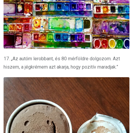
17. „Az autóm lerobbant, és 80 mérföldre dolgozom. Azt
hiszem, a jégkrémem azt akarja, hogy pozitív maradjak.”