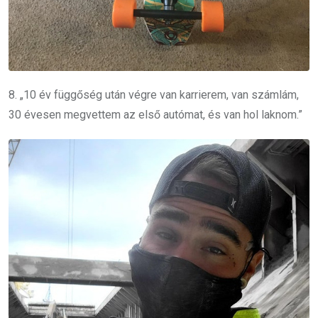
8. „10 év függőség után végre van karrierem, van számlám,
30 évesen megvettem az első autómat, és van hol laknom.”