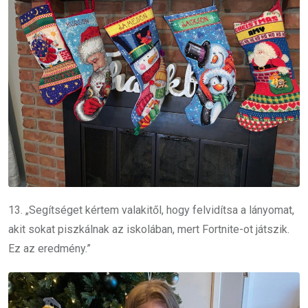
13. „Segítséget kértem valakitől, hogy felvidítsa a lányomat,
akit sokat piszkálnak az iskolában, mert Fortnite-ot játszik.
Ez az eredmény.”