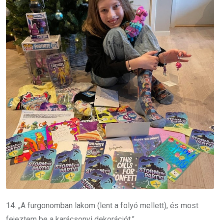
14. „A furgonomban lakom (lent a folyó mellett), és most
fejeztem be a karácsonyi dekorációt.”