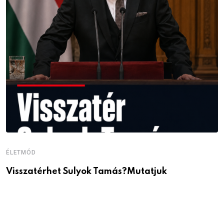
ÉLETMÓD
É
Visszatérhet Sulyok Tamás?Mutatjuk
J
p