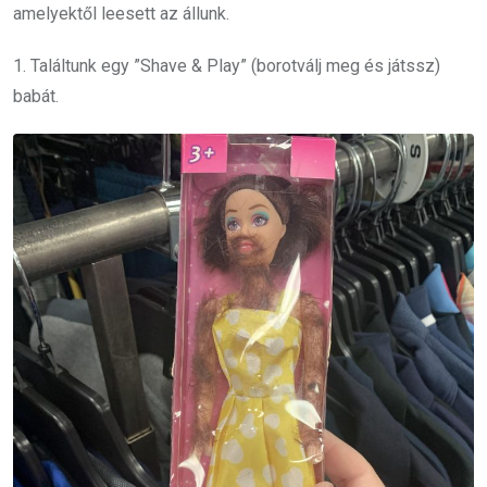
amelyektől leesett az állunk.
1. Találtunk egy ”Shave & Play” (borotválj meg és játssz)
babát.