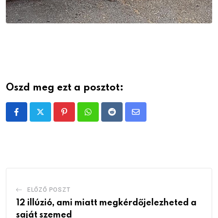
Oszd meg ezt a posztot:
Pinterest
Whatsapp
Reddit
Share
via
Email
ELŐZŐ POSZT
12 illúzió, ami miatt megkérdőjelezheted a
saját szemed