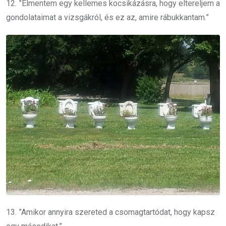
12. ”Elmentem egy kellemes kocsikázásra, hogy eltereljem a
gondolataimat a vizsgákról, és ez az, amire rábukkantam.”
13. ”Amikor annyira szereted a csomagtartódat, hogy kapsz