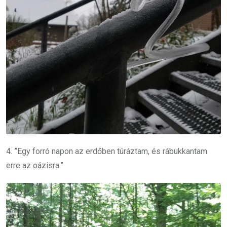
4. ”Egy forró napon az erdőben túráztam, és rábukkantam
erre az oázisra.”