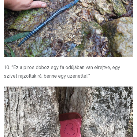
10. ”Ez a piros doboz egy fa odújában van elrejtve, egy
szívet rajzoltak rá, benne egy üzenettel.”