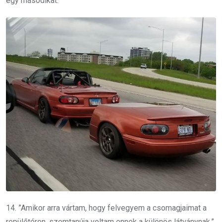
egy másodikat.”
14. ”Amikor arra vártam, hogy felvegyem a csomagjaimat a
repülőtéren, szemtanúja voltam ennek a különös látványnak.”