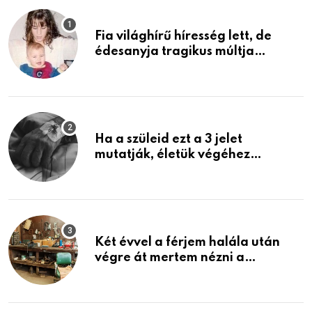
Fia világhírű híresség lett, de
édesanyja tragikus múltja
rosszabb, mint azt el tudnád
képzelni
Ha a szüleid ezt a 3 jelet
mutatják, életük végéhez
közeledhetnek. Készülj fel arra,
ami jön
Két évvel a férjem halála után
végre át mertem nézni a
garázsban lévő holmiját – amit
találtam, megváltoztatta az
életemet