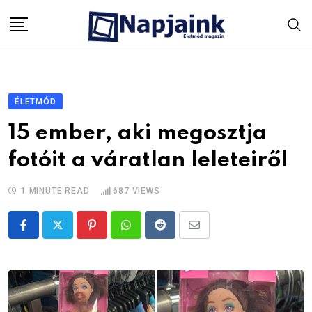
Skip
to
content
ÉLETMÓD
15 ember, aki megosztja
fotóit a váratlan leleteiről
1 MINUTE READ
687
VIEWS
Pinterest
Whatsapp
Reddit
Share
via
Email