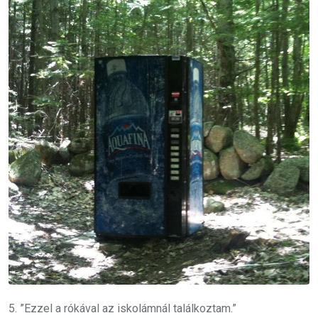
5. ”Ezzel a rókával az iskolámnál találkoztam.”