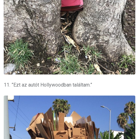
11. ”Ezt az autót Hollywoodban találtam.”