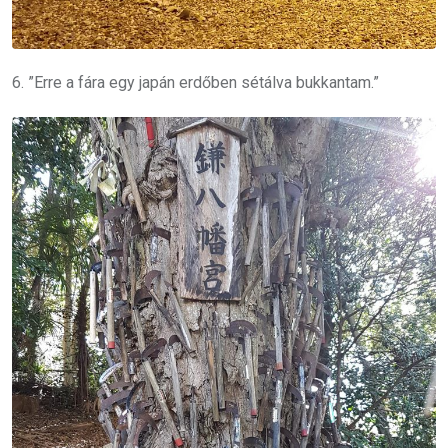
6. ”Erre a fára egy japán erdőben sétálva bukkantam.”