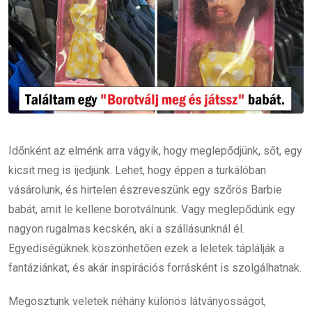
Időnként az elménk arra vágyik, hogy meglepődjünk, sőt, egy
kicsit meg is ijedjünk. Lehet, hogy éppen a turkálóban
vásárolunk, és hirtelen észreveszünk egy szőrös Barbie
babát, amit le kellene borotválnunk. Vagy meglepődünk egy
nagyon rugalmas kecskén, aki a szállásunknál él.
Egyediségüknek köszönhetően ezek a leletek táplálják a
fantáziánkat, és akár inspirációs forrásként is szolgálhatnak.
Megosztunk veletek néhány különös látványosságot,