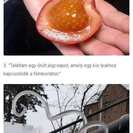
3. ”Találtam egy őrült jégcsapot, amely egy kis lyukhoz
kapcsolódik a fémkorláton.”