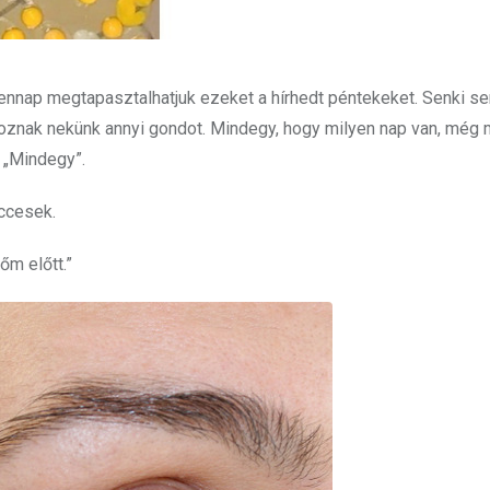
dennap megtapasztalhatjuk ezeket a hírhedt péntekeket. Senki se
koznak nekünk annyi gondot. Mindegy, hogy milyen nap van, még 
: „Mindegy”.
ccesek.
őm előtt.”