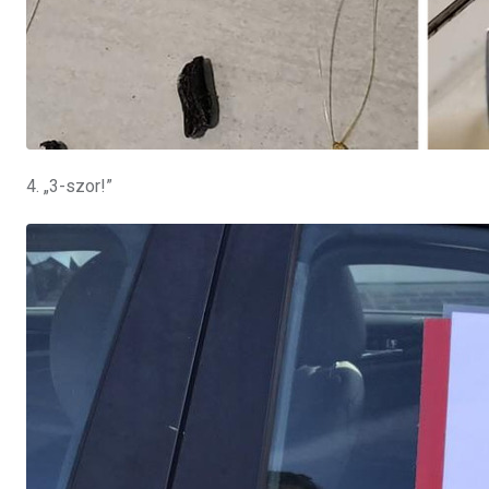
4. „3-szor!”