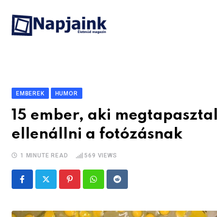
Skip
to
content
EMBEREK
HUMOR
15 ember, aki megtapasztal
ellenállni a fotózásnak
1 MINUTE READ
569
VIEWS
Pinterest
Whatsapp
Reddit