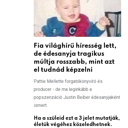
Fia világhírű híresség lett,
de édesanyja tragikus
múltja rosszabb, mint azt
el tudnád képzelni
Pattie Mellette forgatókönyvíró és
producer - de ma leginkább a
popszenzáció Justin Beiber édesanyjaként
ismert.
Ha a szüleid ezt a 3 jelet mutatják,
életük végéhez közeledhetnek.