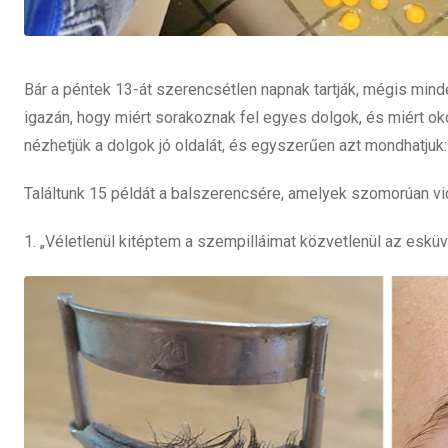
Bár a péntek 13-át szerencsétlen napnak tartják, mégis min
igazán, hogy miért sorakoznak fel egyes dolgok, és miért o
nézhetjük a dolgok jó oldalát, és egyszerűen azt mondhatjuk
Találtunk 15 példát a balszerencsére, amelyek szomorúan vi
1. „Véletlenül kitéptem a szempilláimat közvetlenül az esküv