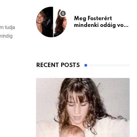
Meg Fosterért
mindenki odáig volt
m tudja
– itt van ma, 77
mindig
évesen
RECENT POSTS