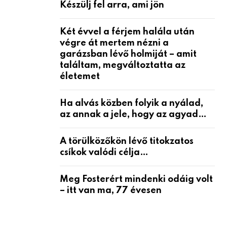
Készülj fel arra, ami jön
Két évvel a férjem halála után
végre át mertem nézni a
garázsban lévő holmiját – amit
találtam, megváltoztatta az
életemet
Ha alvás közben folyik a nyálad,
az annak a jele, hogy az agyad…
A törülközőkön lévő titokzatos
csíkok valódi célja…
Meg Fosterért mindenki odáig volt
– itt van ma, 77 évesen