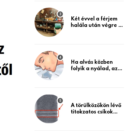
Készülj fel arra, ami
jön
Két évvel a férjem
halála után végre át
mertem nézni a
garázsban lévő
holmiját – amit
találtam,
megváltoztatta az
Ha alvás közben
életemet
folyik a nyálad, az
annak a jele, hogy
az agyad…
A törülközőkön lévő
titokzatos csíkok
valódi célja…