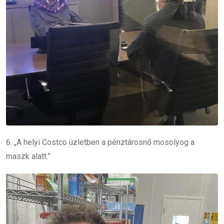
6. „A helyi Costco üzletben a pénztárosnő mosolyog a
maszk alatt.”