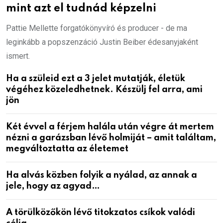
mint azt el tudnád képzelni
Pattie Mellette forgatókönyvíró és producer - de ma
leginkább a popszenzáció Justin Beiber édesanyjaként
ismert.
Ha a szüleid ezt a 3 jelet mutatják, életük
végéhez közeledhetnek. Készülj fel arra, ami
jön
Két évvel a férjem halála után végre át mertem
nézni a garázsban lévő holmiját – amit találtam,
megváltoztatta az életemet
Ha alvás közben folyik a nyálad, az annak a
jele, hogy az agyad…
A törülközőkön lévő titokzatos csíkok valódi