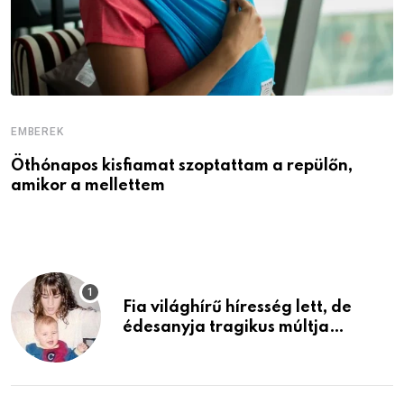
EMBEREK
E
Öthónapos kisfiamat szoptattam a repülőn,
M
amikor a mellettem
l
Fia világhírű híresség lett, de
édesanyja tragikus múltja
rosszabb, mint azt el tudnád
képzelni