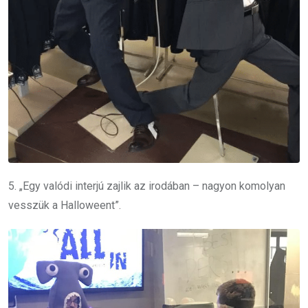
5. „Egy valódi interjú zajlik az irodában – nagyon komolyan
vesszük a Halloweent”.