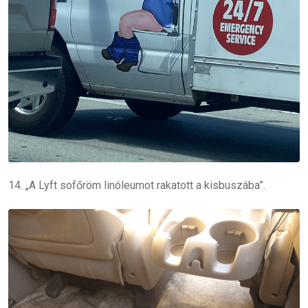
14. „A Lyft sofőröm linóleumot rakatott a kisbuszába”.