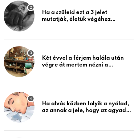
Ha a szüleid ezt a 3 jelet
mutatják, életük végéhez
közeledhetnek. Készülj fel arra,
ami jön
Két évvel a férjem halála után
végre át mertem nézni a
garázsban lévő holmiját – amit
találtam, megváltoztatta az
életemet
Ha alvás közben folyik a nyálad,
az annak a jele, hogy az agyad…