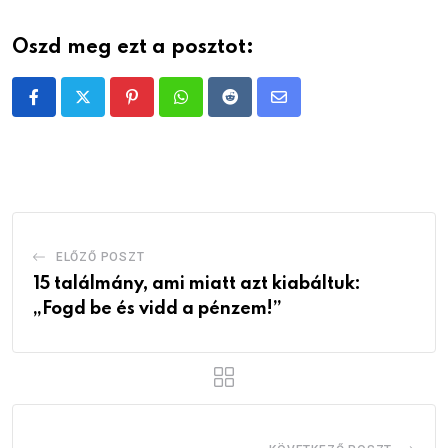
Oszd meg ezt a posztot:
Pinterest
Whatsapp
Reddit
Share
via
Email
ELŐZŐ POSZT
15 találmány, ami miatt azt kiabáltuk:
„Fogd be és vidd a pénzem!”