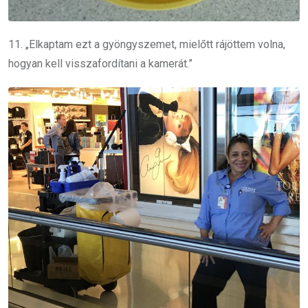
11. „Elkaptam ezt a gyöngyszemet, mielőtt rájöttem volna,
hogyan kell visszafordítani a kamerát.”