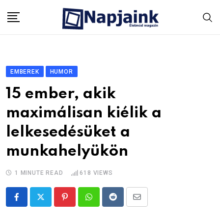
Skip
to
content
EMBEREK
HUMOR
15 ember, akik
maximálisan kiélik a
lelkesedésüket a
munkahelyükön
1 MINUTE READ
618
VIEWS
Pinterest
Whatsapp
Reddit
Share
via