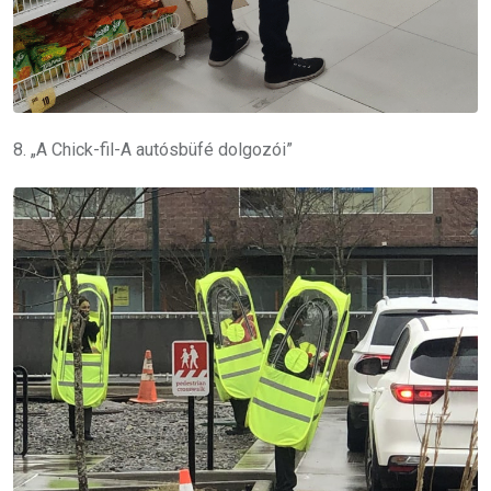
8. „A Chick-fil-A autósbüfé dolgozói”