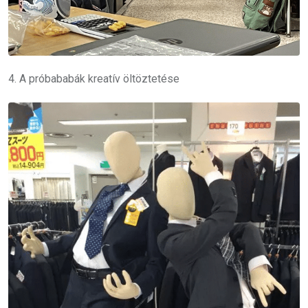
4. A próbababák kreatív öltöztetése