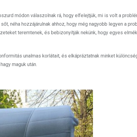
zurd módon válaszolnak rá, hogy elfelejtjük, mi is volt a problé
sőt, néha hozzájárulnak ahhoz, hogy még nagyobb legyen a pro
zeteket teremtenek, és bebizonyítják nekünk, hogy egyes elmék
konformitás unalmas korlátait, és elkápráztatnak minket különcsé
 hagy maguk után.