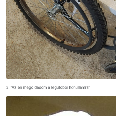
3. ”Az én megoldásom a legutóbbi hőhullámra”