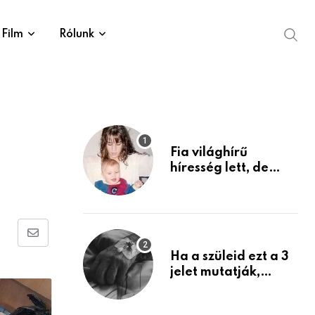
Film
Rólunk
Fia világhírű
híresség lett, de
édesanyja tragikus
múltja rosszabb,
mint azt el tudnád
képzelni
Share
Ha a szüleid ezt a 3
via
jelet mutatják,
Email
életük végéhez
közeledhetnek.