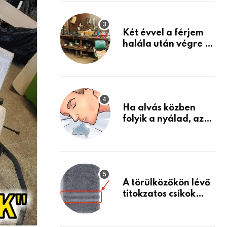
Készülj fel arra, ami
jön
Két évvel a férjem
halála után végre át
mertem nézni a
garázsban lévő
holmiját – amit
találtam,
megváltoztatta az
Ha alvás közben
életemet
folyik a nyálad, az
annak a jele, hogy
az agyad…
A törülközőkön lévő
titokzatos csíkok
valódi célja…