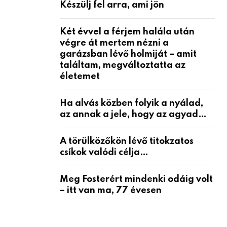
Készülj fel arra, ami jön
Két évvel a férjem halála után
végre át mertem nézni a
garázsban lévő holmiját – amit
találtam, megváltoztatta az
életemet
Ha alvás közben folyik a nyálad,
az annak a jele, hogy az agyad…
A törülközőkön lévő titokzatos
csíkok valódi célja…
Meg Fosterért mindenki odáig volt
– itt van ma, 77 évesen