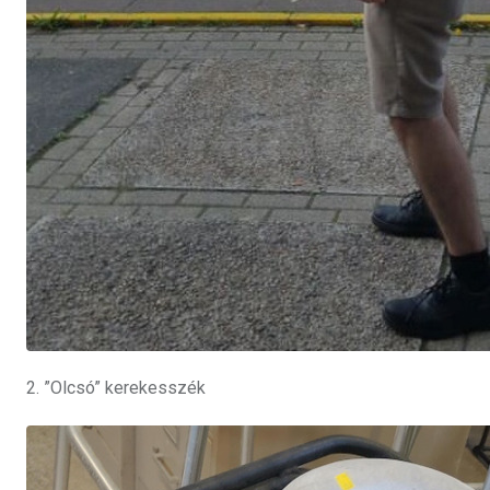
2. ”Olcsó” kerekesszék