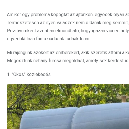
Amikor egy probléma kopogtat az ajtónkon, egyesek olyan abs
Természetesen az ilyen válaszok nem oldanak meg semmit, 
Pozitívumként azonban elmondható, hogy igazán vicces hely
egyedülállóan fantáziadúsak tudnak lenni.
Mi rajongunk azokért az emberekért, akik szeretik áttörni a 
Megosztunk néhány furcsa megoldást, amely sok kérdést is
1. ”Okos” közlekedés