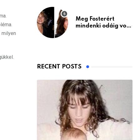
ma.
Meg Fosterért
bléma.
mindenki odáig volt
– itt van ma, 77
 milyen
évesen
gükkel.
RECENT POSTS