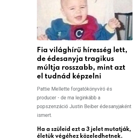
Fia világhírű híresség lett,
de édesanyja tragikus
múltja rosszabb, mint azt
el tudnád képzelni
Pattie Mellette forgatókönyvíró és
producer - de ma leginkább a
popszenzáció Justin Beiber édesanyjaként
ismert.
Ha a szüleid ezt a 3 jelet mutatják,
életük végéhez közeledhetnek.