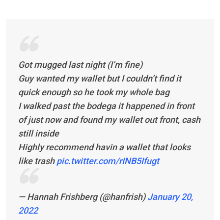
Got mugged last night (I’m fine)
Guy wanted my wallet but I couldn’t find it
quick enough so he took my whole bag
I walked past the bodega it happened in front
of just now and found my wallet out front, cash
still inside
Highly recommend havin a wallet that looks
like trash
pic.twitter.com/rINB5Ifugt
— Hannah Frishberg (@hanfrish)
January 20,
2022