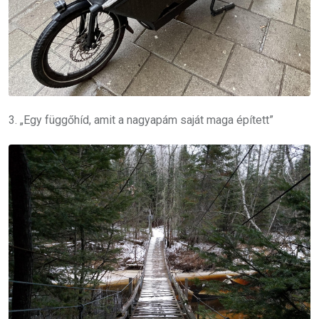
3. „Egy függőhíd, amit a nagyapám saját maga épített”