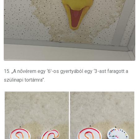
15. „A nővérem egy ‘6′-os gyertyából egy ‘3-ast faragott a
szülinapi tortámra”.