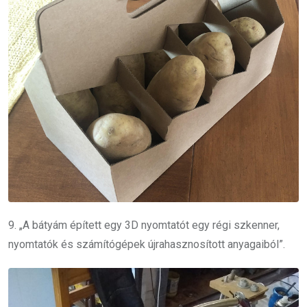
9. „A bátyám épített egy 3D nyomtatót egy régi szkenner,
nyomtatók és számítógépek újrahasznosított anyagaiból”.