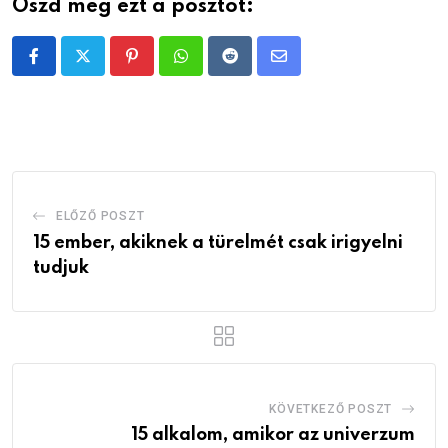
Oszd meg ezt a posztot:
Pinterest
Whatsapp
Reddit
Share
via
Email
ELŐZŐ POSZT
15 ember, akiknek a türelmét csak irigyelni
tudjuk
KÖVETKEZŐ POSZT
15 alkalom, amikor az univerzum