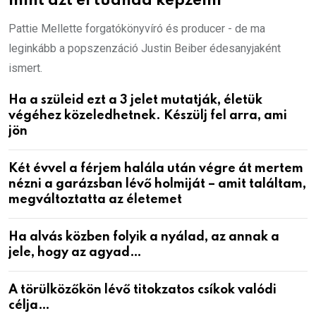
mint azt el tudnád képzelni
Pattie Mellette forgatókönyvíró és producer - de ma
leginkább a popszenzáció Justin Beiber édesanyjaként
ismert.
Ha a szüleid ezt a 3 jelet mutatják, életük
végéhez közeledhetnek. Készülj fel arra, ami
jön
Két évvel a férjem halála után végre át mertem
nézni a garázsban lévő holmiját – amit találtam,
megváltoztatta az életemet
Ha alvás közben folyik a nyálad, az annak a
jele, hogy az agyad…
A törülközőkön lévő titokzatos csíkok valódi
célja…