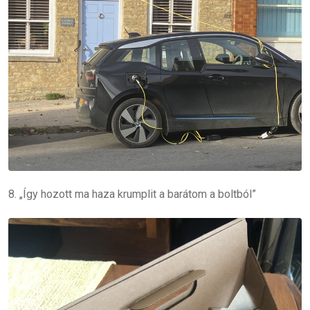
8. „Így hozott ma haza krumplit a barátom a boltból”