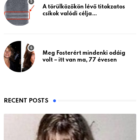
A törülközőkön lévő titokzatos
csíkok valódi célja…
Meg Fosterért mindenki odáig
volt – itt van ma, 77 évesen
RECENT POSTS