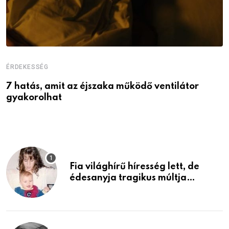
ÉRDEKESSÉG
É
7 hatás, amit az éjszaka működő ventilátor
6
gyakorolhat
é
Fia világhírű híresség lett, de
édesanyja tragikus múltja
rosszabb, mint azt el tudnád
képzelni