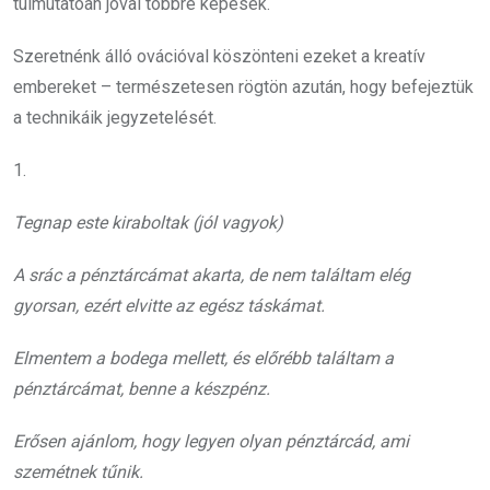
túlmutatóan jóval többre képesek.
Szeretnénk álló ovációval köszönteni ezeket a kreatív
embereket – természetesen rögtön azután, hogy befejeztük
a technikáik jegyzetelését.
1.
Tegnap este kiraboltak (jól vagyok)
A srác a pénztárcámat akarta, de nem találtam elég
gyorsan, ezért elvitte az egész táskámat.
Elmentem a bodega mellett, és előrébb találtam a
pénztárcámat, benne a készpénz.
Erősen ajánlom, hogy legyen olyan pénztárcád, ami
szemétnek tűnik.