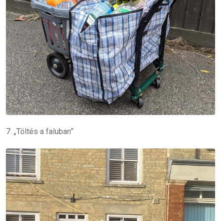
7. „Töltés a faluban”