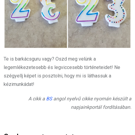
Te is barkácsguru vagy? Oszd meg velünk a
legemlékezetesebb és legviccesebb történeteidet! Ne
szégyellj képet is posztolni, hogy mi is láthassuk a
kézimunkádat!
A cikk a
BS
angol nyelvű cikke nyomán készült a
napjainkportál fordításában.