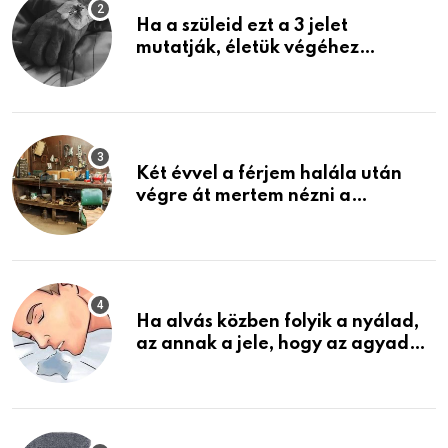
Ha a szüleid ezt a 3 jelet
mutatják, életük végéhez
közeledhetnek. Készülj fel arra,
ami jön
Két évvel a férjem halála után
végre át mertem nézni a
garázsban lévő holmiját – amit
találtam, megváltoztatta az
életemet
Ha alvás közben folyik a nyálad,
az annak a jele, hogy az agyad…