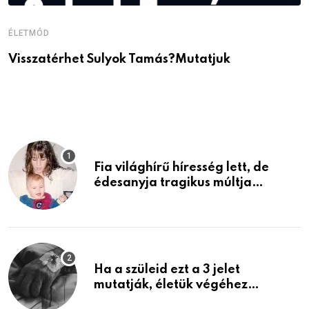
ÉLETMÓD
É
Visszatérhet Sulyok Tamás?Mutatjuk
J
p
Fia világhírű híresség lett, de
édesanyja tragikus múltja
rosszabb, mint azt el tudnád
képzelni
Ha a szüleid ezt a 3 jelet
mutatják, életük végéhez
közeledhetnek. Készülj fel arra,