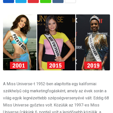
Pinterest
Whatsapp
Reddit
Share
via
Email
A Miss Universe-t 1952-ben alapította egy kaliforniai
székhelyű cég marketingfogásként, amely az évek során a
világ egyik legnézettebb szépségversenyévé vált. Eddig 68
Miss Universe győztes volt. Közülük az 1997-es Miss
Universe (cikkünk 6. pontja) volt a legidősebb közülük, a