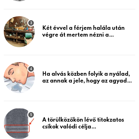
ami jön
Két évvel a férjem halála után
végre át mertem nézni a
garázsban lévő holmiját – amit
találtam, megváltoztatta az
életemet
Ha alvás közben folyik a nyálad,
az annak a jele, hogy az agyad…
A törülközőkön lévő titokzatos
csíkok valódi célja…