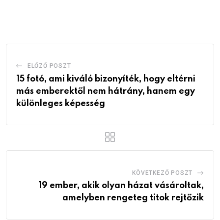
via
Email
ELŐZŐ POSZT
15 fotó, ami kiváló bizonyíték, hogy eltérni
más emberektől nem hátrány, hanem egy
különleges képesség
KÖVETKEZŐ POSZT
19 ember, akik olyan házat vásároltak,
amelyben rengeteg titok rejtőzik