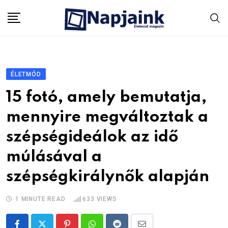
Skip
to
content
ÉLETMÓD
15 fotó, amely bemutatja,
mennyire megváltoztak a
szépségideálok az idő
múlásával a
szépségkirálynők alapján
1 MINUTE READ
633
VIEWS