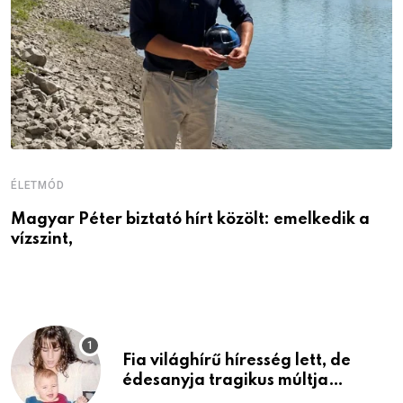
ÉLETMÓD
É
Magyar Péter biztató hírt közölt: emelkedik a
1
vízszint,
é
Fia világhírű híresség lett, de
édesanyja tragikus múltja
rosszabb, mint azt el tudnád