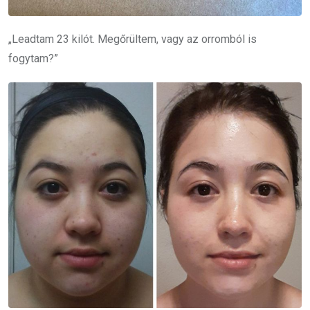
„Leadtam 23 kilót. Megőrültem, vagy az orromból is
fogytam?”