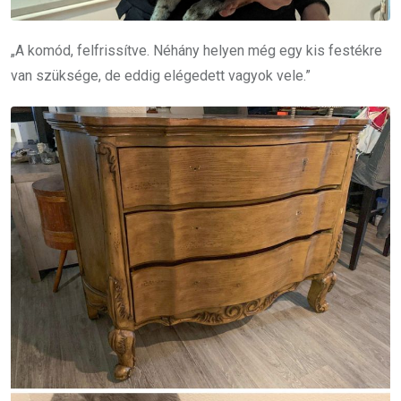
„A komód, felfrissítve. Néhány helyen még egy kis festékre
van szüksége, de eddig elégedett vagyok vele.”