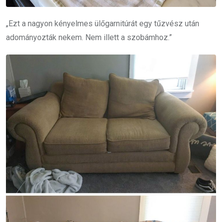
„Ezt a nagyon kényelmes ülőgarnitúrát egy tűzvész után
adományozták nekem. Nem illett a szobámhoz.”