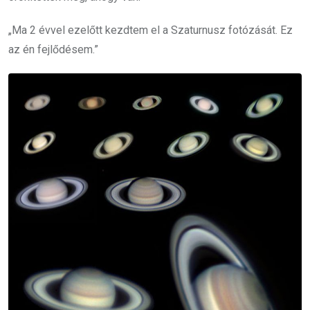
„Ma 2 évvel ezelőtt kezdtem el a Szaturnusz fotózását. Ez
az én fejlődésem.”