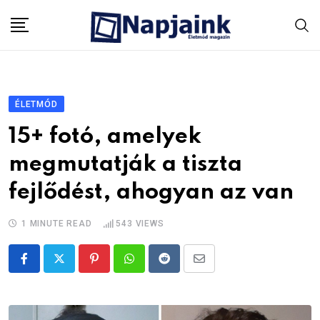
Skip
to
content
ÉLETMÓD
15+ fotó, amelyek
megmutatják a tiszta
fejlődést, ahogyan az van
1 MINUTE READ
543
VIEWS
Pinterest
Whatsapp
Reddit
Share
via
Email