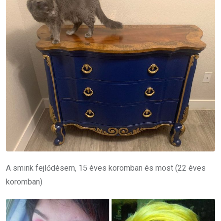
A smink fejlődésem, 15 éves koromban és most (22 éves
koromban)