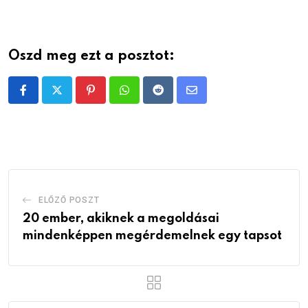
Oszd meg ezt a posztot:
Pinterest
Whatsapp
Reddit
Share
via
Email
ELŐZŐ POSZT
20 ember, akiknek a megoldásai
mindenképpen megérdemelnek egy tapsot