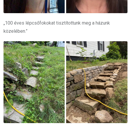
„100 éves lépcsőfokokat tisztítottunk meg a házunk
közelében.”