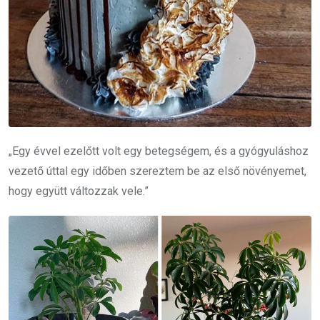
„Egy évvel ezelőtt volt egy betegségem, és a gyógyuláshoz
vezető úttal egy időben szereztem be az első növényemet,
hogy együtt változzak vele.”