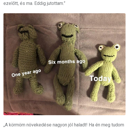
ezelőtt, és ma. Eddig jutottam.”
„A körmöm növekedése nagyon jól haladt! Ha én meg tudom