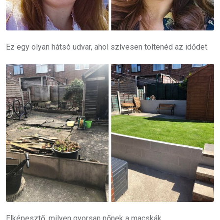
Ez egy olyan hátsó udvar, ahol szívesen töltenéd az idődet.
Elképesztő, milyen gyorsan nőnek a macskák.