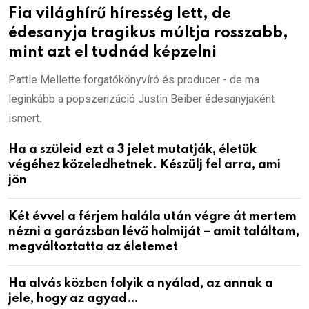
Fia világhírű híresség lett, de
édesanyja tragikus múltja rosszabb,
mint azt el tudnád képzelni
Pattie Mellette forgatókönyvíró és producer - de ma
leginkább a popszenzáció Justin Beiber édesanyjaként
ismert.
Ha a szüleid ezt a 3 jelet mutatják, életük
végéhez közeledhetnek. Készülj fel arra, ami
jön
Két évvel a férjem halála után végre át mertem
nézni a garázsban lévő holmiját – amit találtam,
megváltoztatta az életemet
Ha alvás közben folyik a nyálad, az annak a
jele, hogy az agyad…