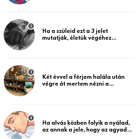
képzelni
Ha a szüleid ezt a 3 jelet
mutatják, életük végéhez
közeledhetnek. Készülj fel arra,
ami jön
Két évvel a férjem halála után
végre át mertem nézni a
garázsban lévő holmiját – amit
találtam, megváltoztatta az
életemet
Ha alvás közben folyik a nyálad,
az annak a jele, hogy az agyad…