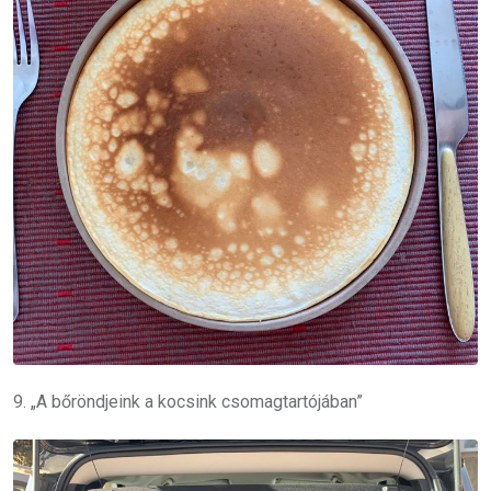
9. „A bőröndjeink a kocsink csomagtartójában”