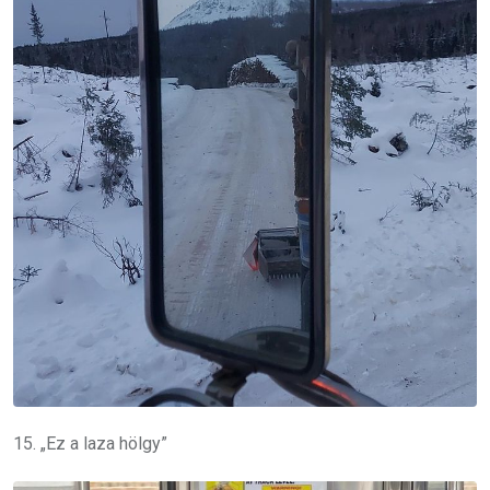
15. „Ez a laza hölgy”