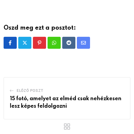
Oszd meg ezt a posztot:
Pinterest
Whatsapp
Reddit
Share
via
Email
ELŐZŐ POSZT
15 fotó, amelyet az elméd csak nehézkesen
lesz képes feldolgozni