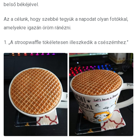
belső békéjével.
Az a célunk, hogy szebbé tegyük a napodat olyan fotókkal,
amelyekre igazán öröm ránézni.
1. „A stroopwaffle tökéletesen illeszkedik a csészémhez.”