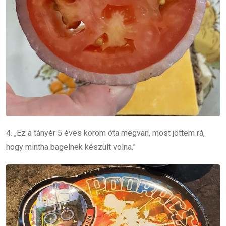
4. „Ez a tányér 5 éves korom óta megvan, most jöttem rá,
hogy mintha bagelnek készült volna.”