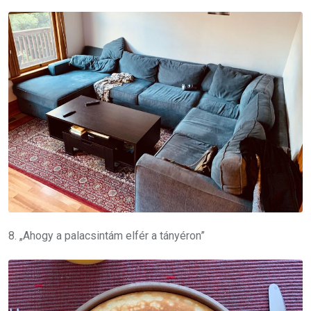
8. „Ahogy a palacsintám elfér a tányéron”