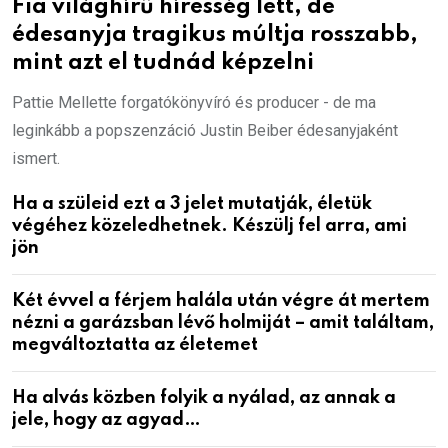
Fia világhírű híresség lett, de
édesanyja tragikus múltja rosszabb,
mint azt el tudnád képzelni
Pattie Mellette forgatókönyvíró és producer - de ma
leginkább a popszenzáció Justin Beiber édesanyjaként
ismert.
Ha a szüleid ezt a 3 jelet mutatják, életük
végéhez közeledhetnek. Készülj fel arra, ami
jön
Két évvel a férjem halála után végre át mertem
nézni a garázsban lévő holmiját – amit találtam,
megváltoztatta az életemet
Ha alvás közben folyik a nyálad, az annak a
jele, hogy az agyad…