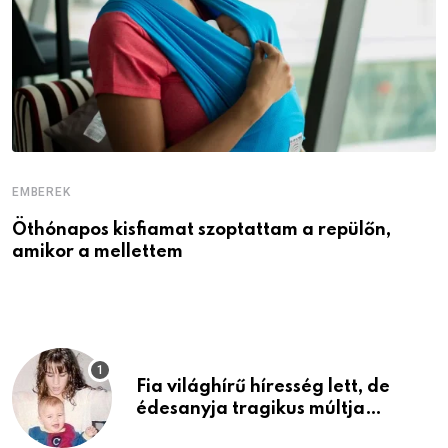
EMBEREK
E
Öthónapos kisfiamat szoptattam a repülőn,
M
amikor a mellettem
l
Fia világhírű híresség lett, de
édesanyja tragikus múltja
rosszabb, mint azt el tudnád