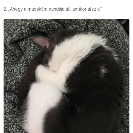
2. „Ahogy a macskám bundája áll, amikor alszik”