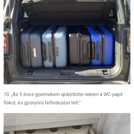
10. „Az 5 éves gyermekem újratöltötte nekem a WC-papír
fiókot, és gyönyörű felfedezést tett.”