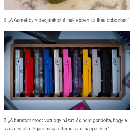
6. „A Gameboy videojátékok állnak ebben az Ikea dobozban”
7. „A barátom most vett egy házat, és nem gondolta, hogy a
szekcionált ülőgarnitúrája elférne az új nappaliban.”