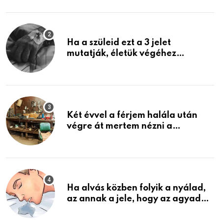
képzelni
Ha a szüleid ezt a 3 jelet
mutatják, életük végéhez
közeledhetnek. Készülj fel arra,
ami jön
Két évvel a férjem halála után
végre át mertem nézni a
garázsban lévő holmiját – amit
találtam, megváltoztatta az
életemet
Ha alvás közben folyik a nyálad,
az annak a jele, hogy az agyad…