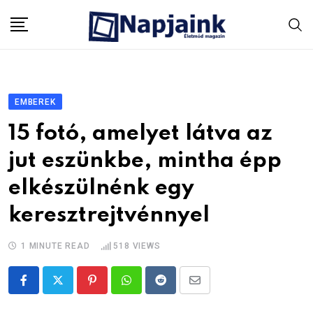
Skip
to
content
EMBEREK
15 fotó, amelyet látva az
jut eszünkbe, mintha épp
elkészülnénk egy
keresztrejtvénnyel
1 MINUTE READ
518
VIEWS
Pinterest
Whatsapp
Reddit
Share
via