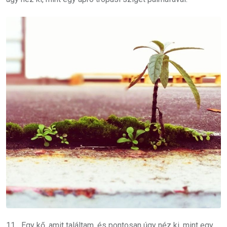
11. „Egy kő, amit találtam, és pontosan úgy néz ki, mint egy