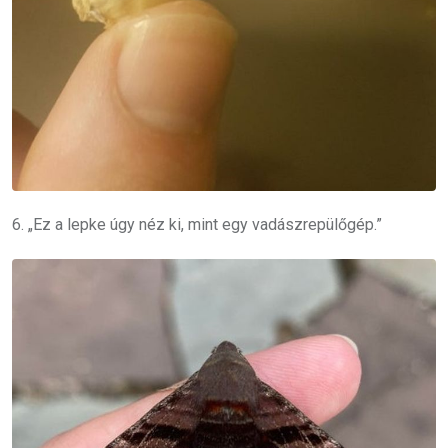
6. „Ez a lepke úgy néz ki, mint egy vadászrepülőgép.”