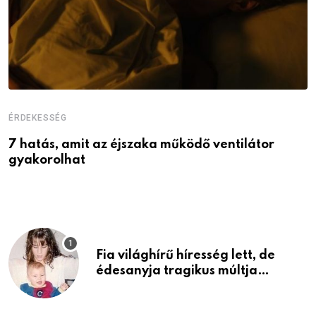
ÉRDEKESSÉG
É
7 hatás, amit az éjszaka működő ventilátor
6
gyakorolhat
é
Fia világhírű híresség lett, de
édesanyja tragikus múltja
rosszabb, mint azt el tudnád
képzelni