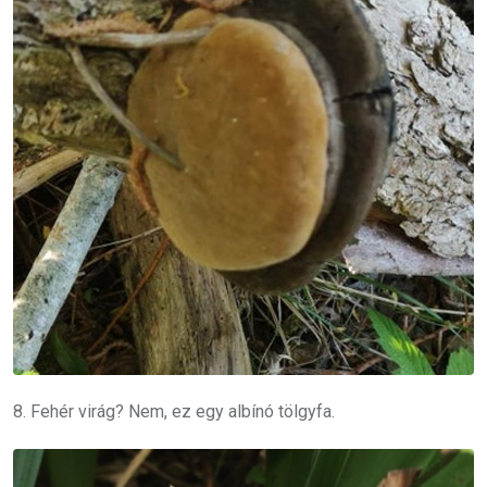
8. Fehér virág? Nem, ez egy albínó tölgyfa.