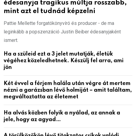
édesanyja tragikus múltja rosszabb,
mint azt el tudnád képzelni
Pattie Mellette forgatókönyvíró és producer - de ma
leginkább a popszenzáció Justin Beiber édesanyjaként
ismert.
Ha a szüleid ezt a 3 jelet mutatják, életük
végéhez közeledhetnek. Készülj fel arra, ami
jön
Két évvel a férjem halála után végre át mertem
nézni a garázsban lévő holmiját – amit találtam,
megváltoztatta az életemet
Ha alvás közben folyik a nyálad, az annak a
jele, hogy az agyad…
A törülközőkön lévő titokzatos csíkok valódi