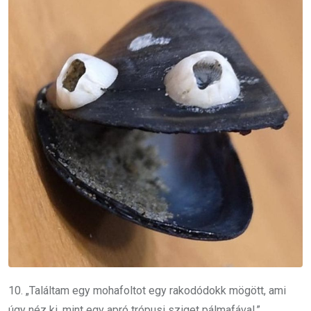
10. „Találtam egy mohafoltot egy rakodódokk mögött, ami
úgy néz ki, mint egy apró trópusi sziget pálmafával.”