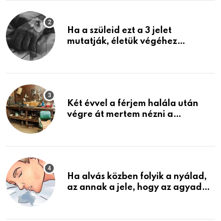
Ha a szüleid ezt a 3 jelet
mutatják, életük végéhez
közeledhetnek. Készülj fel arra,
ami jön
Két évvel a férjem halála után
végre át mertem nézni a
garázsban lévő holmiját – amit
találtam, megváltoztatta az
életemet
Ha alvás közben folyik a nyálad,
az annak a jele, hogy az agyad…