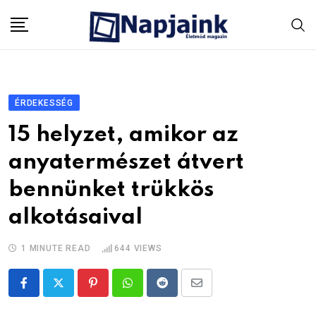
Skip
to
content
ÉRDEKESSÉG
15 helyzet, amikor az
anyatermészet átvert
bennünket trükkös
alkotásaival
1 MINUTE READ
644
VIEWS
Pinterest
Whatsapp
Reddit
Share
via