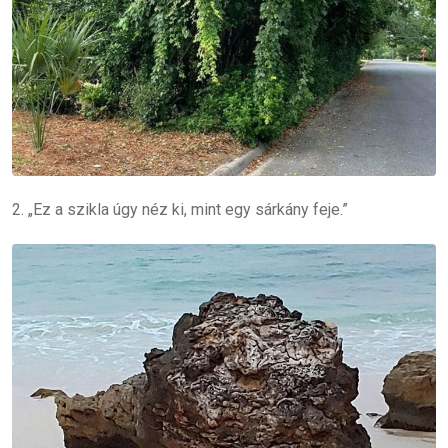
2. „Ez a szikla úgy néz ki, mint egy sárkány feje.”