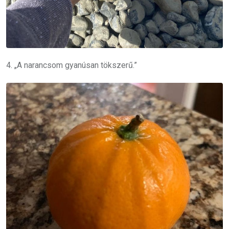
4. „A narancsom gyanúsan tökszerű.”