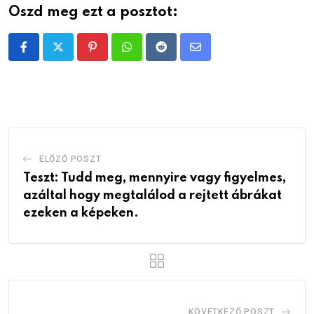
Oszd meg ezt a posztot:
Pinterest
Whatsapp
Reddit
Share
via
Email
ELŐZŐ POSZT
Teszt: Tudd meg, mennyire vagy figyelmes,
azáltal hogy megtalálod a rejtett ábrákat
ezeken a képeken.
KÖVETKEZŐ POSZT